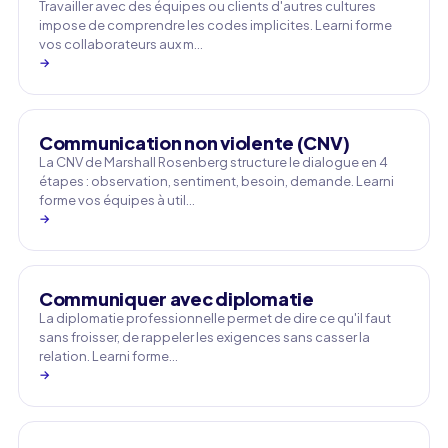
Travailler avec des équipes ou clients d'autres cultures
impose de comprendre les codes implicites. Learni forme
vos collaborateurs aux m…
→
Communication non violente (CNV)
La CNV de Marshall Rosenberg structure le dialogue en 4
étapes : observation, sentiment, besoin, demande. Learni
forme vos équipes à util…
→
Communiquer avec diplomatie
La diplomatie professionnelle permet de dire ce qu'il faut
sans froisser, de rappeler les exigences sans casser la
relation. Learni forme…
→