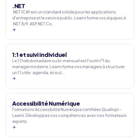
.NET
.NET (C#) est un standard solide pour les applications
d'entreprise et le service public. Learni forme vos équipes à
.NET 8/9, ASP.NET Co…
→
1:1 et suivi individuel
Le 1:1 hebdomadaire ou bi-mensuel est l'outil n°1 du
manager moderne. Learni forme vos managers à structurer
un 1:1 utile : agenda, écout…
→
Accessibilité Numérique
Formations Accessibilité Numérique certifiées Qualiopi -
Learni. Développez vos compétences avec nos formateurs
experts.
→