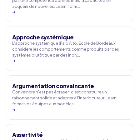
pas une compétence donnée mais la capacité à en
acquérir de nouvelles. Learni form…
→
Approche systémique
L'approche systémique (Palo Alto, École de Bordeaux)
considère les comportements comme produits par des
systèmes plutôt que par des indiv…
→
Argumentation convaincante
Convaincre n'est pas écraser : c'est construire un
raisonnement solide et adapter à l'interlocuteur. Learni
forme vos équipes aux modèles…
→
Assertivité