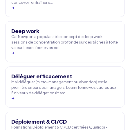
concevoir, entraîner e…
→
Deep work
Cal Newport a popularisé le concept de deep work :
sessions de concentration profonde sur des tâches à forte
valeur. Learni forme vos col…
→
Déléguer efficacement
Mal déléguer (micro-management ou abandon) est la
première erreur des managers. Learni forme vos cadres aux
5 niveaux de délégation (Marq…
→
Déploiement & CI/CD
Formations Déploiement & CI/CD certifiées Qualiopi -