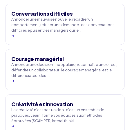
Conversations difficiles
Annoncer une mauvaise nouvelle, recadrer un
comportement, refuser une demande : ces conversations
difficiles épuisent les managers qui le…
→
Courage managérial
Annoncer une décision impopulaire, reconnaître une erreur,
défendre un collaborateur : le courage managérial est le
différenciateur des l…
→
Créativité et innovation
La créativité n'est pas un don : c'est un ensemble de
pratiques. Learni forme vos équipes aux méthodes
éprouvées (SCAMPER, lateral thinki…
→