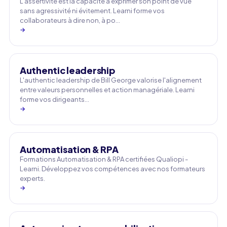
L'assertivité est la capacité à exprimer son point de vue
sans agressivité ni évitement. Learni forme vos
collaborateurs à dire non, à po…
→
Authentic leadership
L'authentic leadership de Bill George valorise l'alignement
entre valeurs personnelles et action managériale. Learni
forme vos dirigeants…
→
Automatisation & RPA
Formations Automatisation & RPA certifiées Qualiopi -
Learni. Développez vos compétences avec nos formateurs
experts.
→