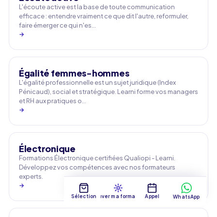
L'écoute active est la base de toute communication
efficace : entendre vraiment ce que dit l'autre, reformuler,
faire émerger ce qui n'es…
→
Égalité femmes-hommes
L'égalité professionnelle est un sujet juridique (Index
Pénicaud), social et stratégique. Learni forme vos managers
et RH aux pratiques o…
→
Électronique
Formations Électronique certifiées Qualiopi - Learni.
Développez vos compétences avec nos formateurs
experts.
→
Sélection
Trouver ma formation
Appel
WhatsApp