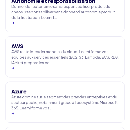
Autonomie et responsabilisation
Donner de l'autonomie sans responsabiliser produit du
chaos ; responsabiliser sans donner d'autonomie produit
de la frustration. Learni f…
→
AWS
AWS reste le leader mondial du cloud. Learni forme vos
équipes aux services essentiels (EC2, S3, Lambda, ECS, RDS,
IAM) et prépare les ce…
→
Azure
Azure domine sur le segment des grandes entreprises et du
secteur public, notamment grâce à l'écosystème Microsoft
365. Learni forme vos …
→