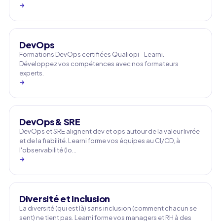
→
DevOps
Formations DevOps certifiées Qualiopi - Learni.
Développez vos compétences avec nos formateurs
experts.
→
DevOps & SRE
DevOps et SRE alignent dev et ops autour de la valeur livrée
et de la fiabilité. Learni forme vos équipes au CI/CD, à
l'observabilité (lo…
→
Diversité et inclusion
La diversité (qui est là) sans inclusion (comment chacun se
sent) ne tient pas. Learni forme vos managers et RH à des