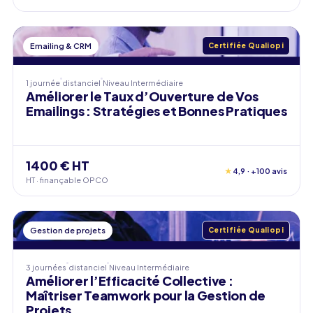
Emailing & CRM
Certifiée Qualiopi
1 journée
distanciel
Niveau
Intermédiaire
Améliorer le Taux d’Ouverture de Vos
Emailings : Stratégies et Bonnes Pratiques
1400 € HT
★
4,9 · +100 avis
HT · finançable OPCO
Gestion de projets
Certifiée Qualiopi
3 journées
distanciel
Niveau
Intermédiaire
Améliorer l’Efficacité Collective :
Maîtriser Teamwork pour la Gestion de
Projets