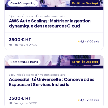
Cloud Computing
Certifiée Qualiopi
3 journées
distanciel
Niveau
Intermédiaire
AWS Auto Scaling : Maîtriser la gestion
dynamique des ressources Cloud
3500 € HT
★
4,9 · +100 avis
HT · finançable OPCO
Conformité & RGPD
Certifiée Qualiopi
3 journées
distanciel
Niveau
Intermédiaire
Accessibilité Universelle : Concevez des
Espaces et Services Inclusifs
3500 € HT
★
4,9 · +100 avis
HT · finançable OPCO