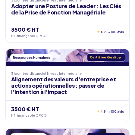
3 journées
distanciel
Niveau
Intermédiaire
Adopter une Posture de Leader : Les Clés
de la Prise de Fonction Managériale
3500 € HT
★
4,9 · +100 avis
HT · finançable OPCO
Ressources Humaines
Certifiée Qualiopi
3 journées
distanciel
Niveau
Intermédiaire
Alignement des valeurs d’entreprise et
actions opérationnelles : passer de
l’intention à l’impact
3500 € HT
★
4,9 · +100 avis
HT · finançable OPCO