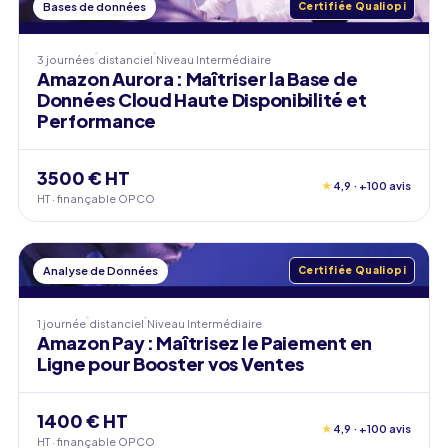
Bases de données
Certifiée Qualiopi
3 journées
distanciel
Niveau
Intermédiaire
Amazon Aurora : Maîtriser la Base de
Données Cloud Haute Disponibilité et
Performance
3500 € HT
★
4,9 · +100 avis
HT · finançable OPCO
Analyse de Données
Certifiée Qualiopi
1 journée
distanciel
Niveau
Intermédiaire
Amazon Pay : Maîtrisez le Paiement en
Ligne pour Booster vos Ventes
1400 € HT
★
4,9 · +100 avis
HT · finançable OPCO