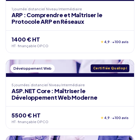
1 journée
distanciel
Niveau
Intermédiaire
ARP : Comprendre et Maîtriser le
Protocole ARP en Réseaux
1400 € HT
★
4,9 · +100 avis
HT · finançable OPCO
Développement Web
Certifiée Qualiopi
5 journées
distanciel
Niveau
Intermédiaire
ASP.NET Core : Maîtriser le
Développement Web Moderne
5500 € HT
★
4,9 · +100 avis
HT · finançable OPCO