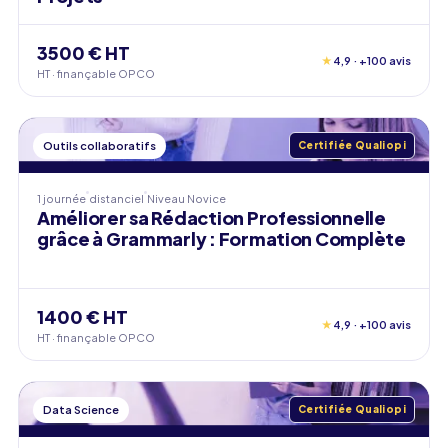
3500 € HT
★
4,9 · +100 avis
HT · finançable OPCO
Outils collaboratifs
Certifiée Qualiopi
1 journée
distanciel
Niveau
Novice
Améliorer sa Rédaction Professionnelle
grâce à Grammarly : Formation Complète
1400 € HT
★
4,9 · +100 avis
HT · finançable OPCO
Data Science
Certifiée Qualiopi