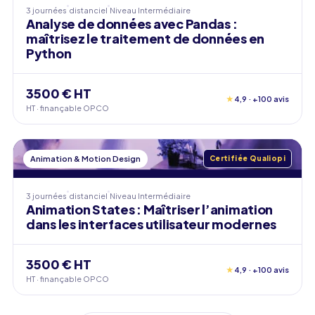
3 journées
distanciel
Niveau
Intermédiaire
Analyse de données avec Pandas :
maîtrisez le traitement de données en
Python
3500 € HT
★
4,9 · +100 avis
HT · finançable OPCO
Animation & Motion Design
Certifiée Qualiopi
3 journées
distanciel
Niveau
Intermédiaire
Animation States : Maîtriser l’animation
dans les interfaces utilisateur modernes
3500 € HT
★
4,9 · +100 avis
HT · finançable OPCO