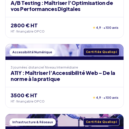
A/B Testing : Maîtriser l’Optimisation de
vos Performances Digitales
2800 € HT
★
4,9 · +100 avis
HT · finançable OPCO
Accessibilité Numérique
Certifiée Qualiopi
3 journées
distanciel
Niveau
Intermédiaire
A11Y : Maîtriser l’Accessibilité Web – De la
norme à la pratique
3500 € HT
★
4,9 · +100 avis
HT · finançable OPCO
Infrastructure & Réseaux
Certifiée Qualiopi