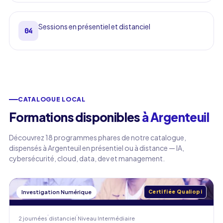
Sessions en présentiel et distanciel
04
CATALOGUE LOCAL
Formations disponibles
à Argenteuil
Découvrez 18 programmes phares de notre catalogue,
dispensés à Argenteuil en présentiel ou à distance — IA,
cybersécurité, cloud, data, dev et management.
Investigation Numérique
Certifiée Qualiopi
2 journées
distanciel
Niveau
Intermédiaire