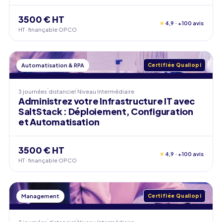
3500 € HT
★
4,9 · +100 avis
HT · finançable OPCO
Automatisation & RPA
Certifiée Qualiopi
3 journées
distanciel
Niveau
Intermédiaire
Administrez votre Infrastructure IT avec
SaltStack : Déploiement, Configuration
et Automatisation
3500 € HT
★
4,9 · +100 avis
HT · finançable OPCO
Management
Certifiée Qualiopi