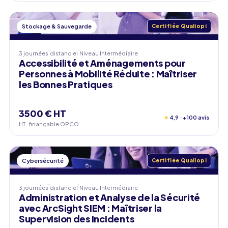
Stockage & Sauvegarde
Certifiée Qualiopi
3 journées
distanciel
Niveau
Intermédiaire
Accessibilité et Aménagements pour
Personnes à Mobilité Réduite : Maîtriser
les Bonnes Pratiques
3500 € HT
★
4,9 · +100 avis
HT · finançable OPCO
Cybersécurité
Certifiée Qualiopi
3 journées
distanciel
Niveau
Intermédiaire
Administration et Analyse de la Sécurité
avec ArcSight SIEM : Maîtriser la
Supervision des Incidents