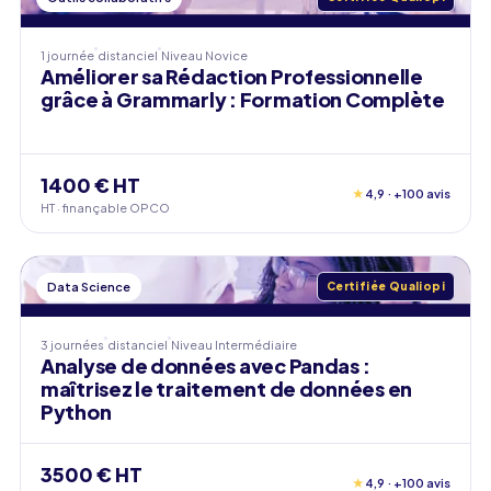
1 journée
distanciel
Niveau
Novice
Améliorer sa Rédaction Professionnelle
grâce à Grammarly : Formation Complète
1400 € HT
★
4,9 · +100 avis
HT · finançable OPCO
Data Science
Certifiée Qualiopi
3 journées
distanciel
Niveau
Intermédiaire
Analyse de données avec Pandas :
maîtrisez le traitement de données en
Python
3500 € HT
★
4,9 · +100 avis