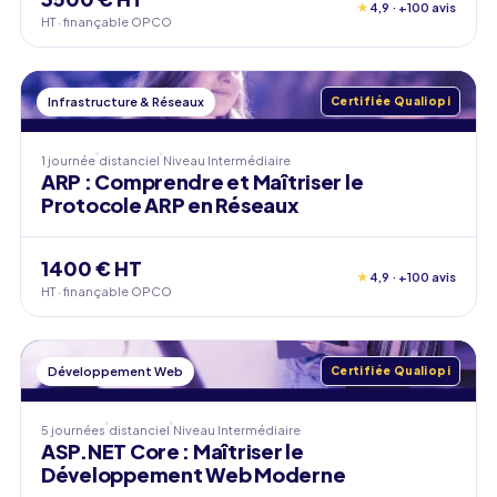
★
4,9 · +100 avis
HT · finançable OPCO
Infrastructure & Réseaux
Certifiée Qualiopi
1 journée
distanciel
Niveau
Intermédiaire
ARP : Comprendre et Maîtriser le
Protocole ARP en Réseaux
1400 € HT
★
4,9 · +100 avis
HT · finançable OPCO
Développement Web
Certifiée Qualiopi
5 journées
distanciel
Niveau
Intermédiaire
ASP.NET Core : Maîtriser le
Développement Web Moderne