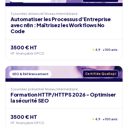
3 journées
distanciel
Niveau
Intermédiaire
Automatiser les Processus d’Entreprise
avec n8n : Maîtrisez les Workflows No
Code
3500 € HT
★
4,9 · +100 avis
HT · finançable OPCO
SEO & Référencement
Certifiée Qualiopi
3 journées
présentiel
Niveau
Intermédiaire
Formation HTTP/HTTPS 2026 - Optimiser
la sécurité SEO
3500 € HT
★
4,9 · +100 avis
HT · finançable OPCO