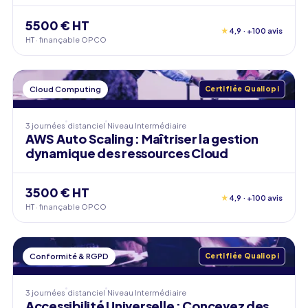
5500 € HT
★
4,9 · +100 avis
HT · finançable OPCO
Cloud Computing
Certifiée Qualiopi
3 journées
distanciel
Niveau
Intermédiaire
AWS Auto Scaling : Maîtriser la gestion
dynamique des ressources Cloud
3500 € HT
★
4,9 · +100 avis
HT · finançable OPCO
Conformité & RGPD
Certifiée Qualiopi
3 journées
distanciel
Niveau
Intermédiaire
Accessibilité Universelle : Concevez des