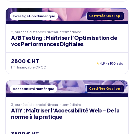
Investigation Numérique
Certifiée Qualiopi
2 journées
distanciel
Niveau
Intermédiaire
A/B Testing : Maîtriser l’Optimisation de
vos Performances Digitales
2800 € HT
★
4,9 · +100 avis
HT · finançable OPCO
Accessibilité Numérique
Certifiée Qualiopi
3 journées
distanciel
Niveau
Intermédiaire
A11Y : Maîtriser l’Accessibilité Web – De la
norme à la pratique
3500 € HT