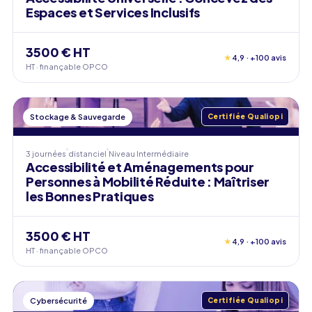
Espaces et Services Inclusifs
3500 € HT
★
4,9 · +100 avis
HT · finançable OPCO
Stockage & Sauvegarde
Certifiée Qualiopi
3 journées
distanciel
Niveau
Intermédiaire
Accessibilité et Aménagements pour
Personnes à Mobilité Réduite : Maîtriser
les Bonnes Pratiques
3500 € HT
★
4,9 · +100 avis
HT · finançable OPCO
Cybersécurité
Certifiée Qualiopi