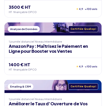
3500 € HT
★
4,9 · +100 avis
HT · finançable OPCO
Analyse de Données
Certifiée Qualiopi
1 journée
distanciel
Niveau
Intermédiaire
Amazon Pay : Maîtrisez le Paiement en
Ligne pour Booster vos Ventes
1400 € HT
★
4,9 · +100 avis
HT · finançable OPCO
Emailing & CRM
Certifiée Qualiopi
1 journée
distanciel
Niveau
Intermédiaire
Améliorer le Taux d’Ouverture de Vos