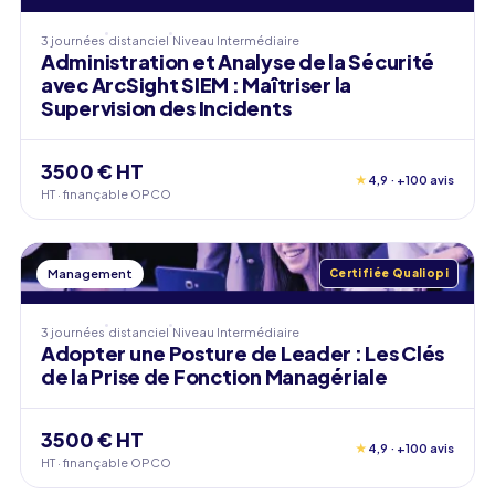
3 journées
distanciel
Niveau
Intermédiaire
Administration et Analyse de la Sécurité
avec ArcSight SIEM : Maîtriser la
Supervision des Incidents
3500 € HT
★
4,9 · +100 avis
HT · finançable OPCO
Management
Certifiée Qualiopi
3 journées
distanciel
Niveau
Intermédiaire
Adopter une Posture de Leader : Les Clés
de la Prise de Fonction Managériale
3500 € HT
★
4,9 · +100 avis
HT · finançable OPCO