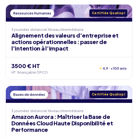
Ressources Humaines
Certifiée Qualiopi
3 journées
distanciel
Niveau
Intermédiaire
Alignement des valeurs d’entreprise et
actions opérationnelles : passer de
l’intention à l’impact
3500 € HT
★
4,9 · +100 avis
HT · finançable OPCO
Bases de données
Certifiée Qualiopi
3 journées
distanciel
Niveau
Intermédiaire
Amazon Aurora : Maîtriser la Base de
Données Cloud Haute Disponibilité et
Performance