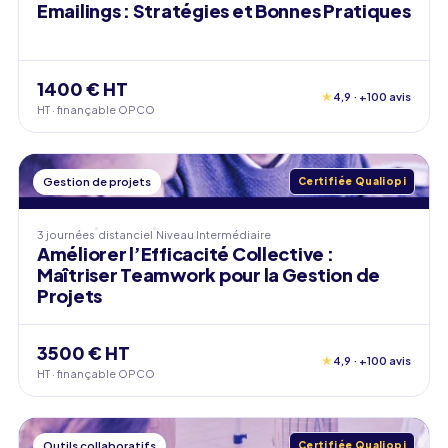
Emailings : Stratégies et Bonnes Pratiques
1400 € HT
★
4,9 · +100 avis
HT · finançable OPCO
Gestion de projets
Certifiée Qualiopi
3 journées
distanciel
Niveau
Intermédiaire
Améliorer l’Efficacité Collective :
Maîtriser Teamwork pour la Gestion de
Projets
3500 € HT
★
4,9 · +100 avis
HT · finançable OPCO
Outils collaboratifs
Certifiée Qualiopi