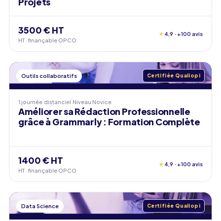
Projets
3500 € HT
★
4,9 · +100 avis
HT · finançable OPCO
Outils collaboratifs
Certifiée Qualiopi
1 journée
distanciel
Niveau
Novice
Améliorer sa Rédaction Professionnelle
grâce à Grammarly : Formation Complète
1400 € HT
★
4,9 · +100 avis
HT · finançable OPCO
Data Science
Certifiée Qualiopi