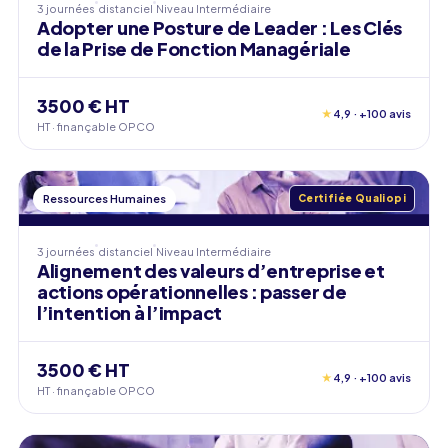
3 journées
distanciel
Niveau
Intermédiaire
Adopter une Posture de Leader : Les Clés
de la Prise de Fonction Managériale
3500 € HT
★
4,9 · +100 avis
HT · finançable OPCO
Ressources Humaines
Certifiée Qualiopi
3 journées
distanciel
Niveau
Intermédiaire
Alignement des valeurs d’entreprise et
actions opérationnelles : passer de
l’intention à l’impact
3500 € HT
★
4,9 · +100 avis
HT · finançable OPCO