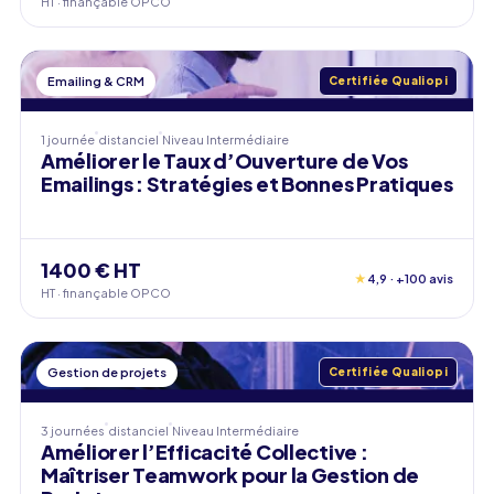
HT · finançable OPCO
Emailing & CRM
Certifiée Qualiopi
1 journée
distanciel
Niveau
Intermédiaire
Améliorer le Taux d’Ouverture de Vos
Emailings : Stratégies et Bonnes Pratiques
1400 € HT
★
4,9 · +100 avis
HT · finançable OPCO
Gestion de projets
Certifiée Qualiopi
3 journées
distanciel
Niveau
Intermédiaire
Améliorer l’Efficacité Collective :
Maîtriser Teamwork pour la Gestion de