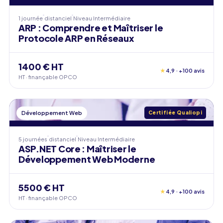
1 journée
distanciel
Niveau
Intermédiaire
ARP : Comprendre et Maîtriser le
Protocole ARP en Réseaux
1400 € HT
★
4,9 · +100 avis
HT · finançable OPCO
Développement Web
Certifiée Qualiopi
5 journées
distanciel
Niveau
Intermédiaire
ASP.NET Core : Maîtriser le
Développement Web Moderne
5500 € HT
★
4,9 · +100 avis
HT · finançable OPCO