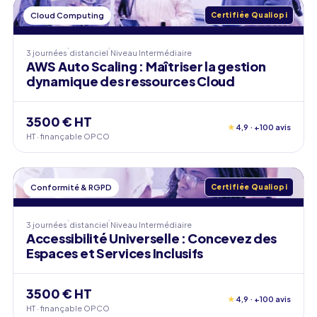
Cloud Computing
Certifiée Qualiopi
3 journées
distanciel
Niveau
Intermédiaire
AWS Auto Scaling : Maîtriser la gestion
dynamique des ressources Cloud
3500 € HT
★
4,9 · +100 avis
HT · finançable OPCO
Conformité & RGPD
Certifiée Qualiopi
3 journées
distanciel
Niveau
Intermédiaire
Accessibilité Universelle : Concevez des
Espaces et Services Inclusifs
3500 € HT
★
4,9 · +100 avis
HT · finançable OPCO