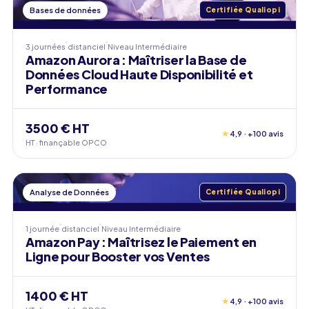
Bases de données
Certifiée Qualiopi
3 journées
distanciel
Niveau
Intermédiaire
Amazon Aurora : Maîtriser la Base de
Données Cloud Haute Disponibilité et
Performance
3500 € HT
★
4,9 · +100 avis
HT · finançable OPCO
Analyse de Données
Certifiée Qualiopi
1 journée
distanciel
Niveau
Intermédiaire
Amazon Pay : Maîtrisez le Paiement en
Ligne pour Booster vos Ventes
1400 € HT
★
4,9 · +100 avis