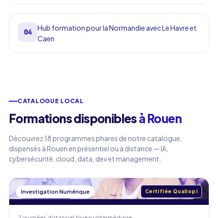
Hub formation pour la Normandie avec Le Havre et
04
Caen
CATALOGUE LOCAL
Formations disponibles
à Rouen
Découvrez 18 programmes phares de notre catalogue,
dispensés à Rouen en présentiel ou à distance — IA,
cybersécurité, cloud, data, dev et management.
Investigation Numérique
Certifiée Qualiopi
2 journées
distanciel
Niveau
Intermédiaire