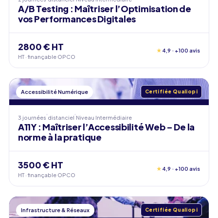
A/B Testing : Maîtriser l’Optimisation de
vos Performances Digitales
2800 € HT
★
4,9 · +100 avis
HT · finançable OPCO
Accessibilité Numérique
Certifiée Qualiopi
3 journées
distanciel
Niveau
Intermédiaire
A11Y : Maîtriser l’Accessibilité Web – De la
norme à la pratique
3500 € HT
★
4,9 · +100 avis
HT · finançable OPCO
Infrastructure & Réseaux
Certifiée Qualiopi