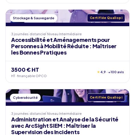
Stockage & Sauvegarde
Certifiée Qualiopi
3 journées
distanciel
Niveau
Intermédiaire
Accessibilité et Aménagements pour
Personnes à Mobilité Réduite : Maîtriser
les Bonnes Pratiques
3500 € HT
★
4,9 · +100 avis
HT · finançable OPCO
Cybersécurité
Certifiée Qualiopi
3 journées
distanciel
Niveau
Intermédiaire
Administration et Analyse de la Sécurité
avec ArcSight SIEM : Maîtriser la
Supervision des Incidents