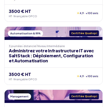
3500 € HT
★
4,9 · +100 avis
HT · finançable OPCO
Automatisation & RPA
Certifiée Qualiopi
3 journées
distanciel
Niveau
Intermédiaire
Administrez votre Infrastructure IT avec
SaltStack : Déploiement, Configuration
et Automatisation
3500 € HT
★
4,9 · +100 avis
HT · finançable OPCO
Management
Certifiée Qualiopi