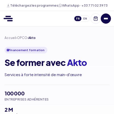
WhatsApp · +33 7 71 02 39 73
Téléchargez les programmes
FR
EN
Accueil
›
OPCO
›
Akto
Financement formation
Se former avec
Akto
Services à forte intensité de main-d'œuvre
100 000
ENTREPRISES ADHÉRENTES
2
M