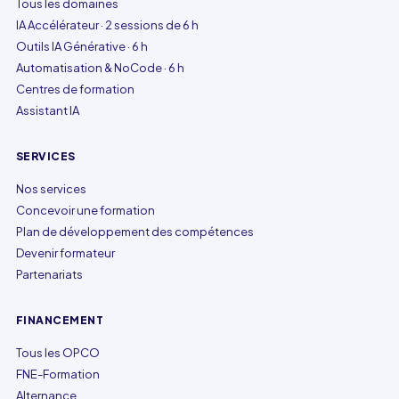
Tous les domaines
IA Accélérateur · 2 sessions de 6 h
Outils IA Générative · 6 h
Automatisation & NoCode · 6 h
Centres de formation
Assistant IA
SERVICES
Nos services
Concevoir une formation
Plan de développement des compétences
Devenir formateur
Partenariats
FINANCEMENT
Tous les OPCO
FNE-Formation
Alternance