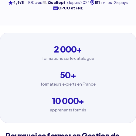
4,9/5
·
+100 avis
Qualiopi
·
depuis 2024
511+
villes · 25 pays
OPCO et FNE
2 000
+
formations sur le catalogue
50
+
formateurs experts en France
10 000
+
apprenants formés
Pourquoi se former en Gestion de