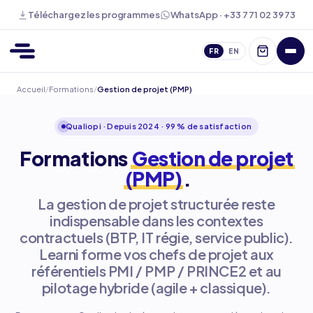
WhatsApp · +33 7 71 02 39 73
Téléchargez les programmes
FR
EN
Accueil
/
Formations
/
Gestion de projet (PMP)
Qualiopi · Depuis 2024 · 99 % de satisfaction
Formations
Gestion de projet
(PMP)
.
La gestion de projet structurée reste
indispensable dans les contextes
contractuels (BTP, IT régie, service public).
Learni forme vos chefs de projet aux
référentiels PMI / PMP / PRINCE2 et au
pilotage hybride (agile + classique).