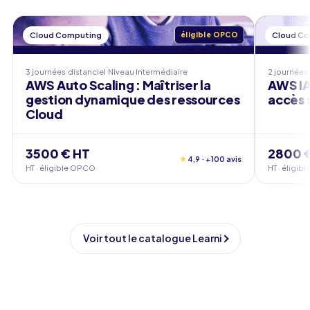
Cloud Computing
éligible OPCO
Cloud C
3 journées
distanciel
Niveau
Intermédiaire
2 journées
AWS Auto Scaling : Maîtriser la
AWS IA
gestion dynamique des ressources
accès 
Cloud
3500 € HT
2800 
★
4,9 · +100 avis
HT · éligible OPCO
HT · éligi
Voir tout le catalogue Learni