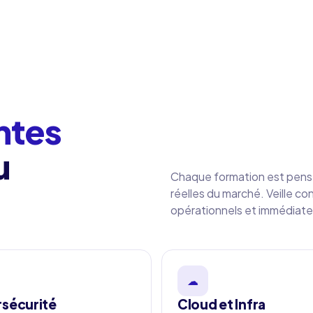
ntes
u
Chaque formation est pens
réelles du marché. Veille co
opérationnels et immédiate
☁
sécurité
Cloud et Infra