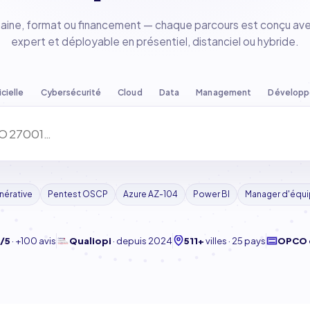
maine, format ou financement — chaque parcours est conçu av
expert et déployable en présentiel, distanciel ou hybride.
icielle
Cybersécurité
Cloud
Data
Management
Dévelop
nérative
Pentest OSCP
Azure AZ-104
Power BI
Manager d'équ
/5
·
+100 avis
Qualiopi
·
depuis 2024
511+
villes · 25 pays
OPCO 