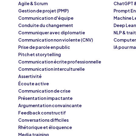
Agile & Scrum
ChatGPT 
Gestion de projet (PMP)
Prompt En
Communication d'équipe
Machine L
Conduite du changement
Deep Lear
Communiquer avec diplomatie
NLP & tra
Communication non violente (CNV)
Computer 
Prise de parole en public
IA pour m
Pitch et storytelling
Communication écrite professionnelle
Communication interculturelle
Assertivité
Écoute active
Communication de crise
Présentation impactante
Argumentation convaincante
Feedback constructif
Conversations difficiles
Rhétorique et éloquence
Media training