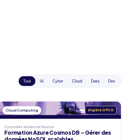
Tout
IA
Cyber
Cloud
Data
Dev
Cloud Computing
éligible OPCO
3 journées
distanciel
Novice
Formation Azure Cosmos DB - Gérer des
données NoSQL scalables