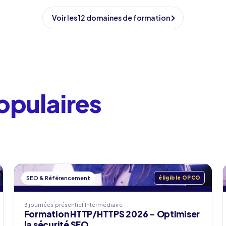
Voir les 12 domaines de formation
opulaires
SEO & Référencement
éligible OPCO
3 journées
présentiel
Intermédiaire
Formation HTTP/HTTPS 2026 - Optimiser
la sécurité SEO