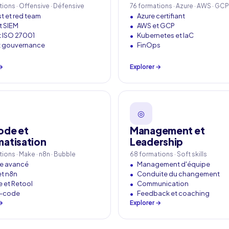
ions · Offensive · Défensive
76 formations · Azure · AWS · GCP
t et red team
Azure certifiant
t SIEM
AWS et GCP
t ISO 27001
Kubernetes et IaC
t gouvernance
FinOps
→
Explorer →
◎
ode et
Management et
atisation
Leadership
ions · Make · n8n · Bubble
68 formations · Soft skills
le avancé
Management d'équipe
t n8n
Conduite du changement
 et Retool
Communication
o-code
Feedback et coaching
→
Explorer →