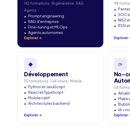
142 formations · IA générative · RAG ·
98 format
Pentes
Agents
SOC e
Prompt engineering
NIS2 e
RAG d'entreprise
RSSI e
Fine-tuning et MLOps
Agents autonomes
Explorer →
Explorer 
◆
⟳
Développement
No-c
Autom
112 formations · Full-stack · Mobile
Python et JavaScript
54 format
React et TypeScript
Airtab
Mobile natif
Make e
Architectures backend
Bubble
IA + n
Explorer →
Explorer 