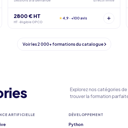
Sessions à la demande
Effectif limité
2800 € HT
★
4,9 · +100 avis
HT · éligible OPCO
Voir les 2 000+ formations du catalogue
ories
Explorez nos catégories de 
trouver la formation parfait
NCE ARTIFICIELLE
DÉVELOPPEMENT
ive
Python