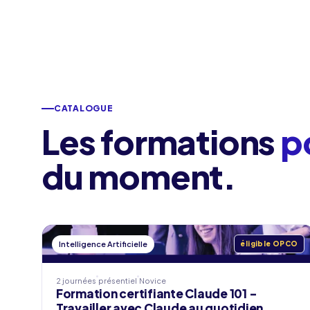
CATALOGUE
Les formations
p
du moment.
Intelligence Artificielle
éligible OPCO
2 journées
présentiel
Novice
Formation certifiante Claude 101 -
Travailler avec Claude au quotidien