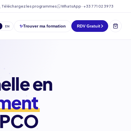
WhatsApp · +33 7 71 02 39 73
Téléchargez les programmes
✨
Trouver ma formation
RDV Gratuit
EN
elle en
ement
 OPCO