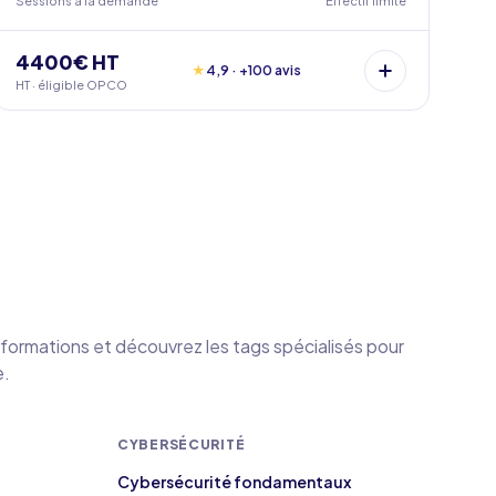
Sessions à la demande
Effectif limité
4400€ HT
★
4,9 · +100 avis
HT · éligible OPCO
formations et découvrez les tags spécialisés pour
e.
CYBERSÉCURITÉ
Cybersécurité fondamentaux