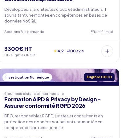
Développeurs, architectes cloud et administrateurs IT
souhaitant une montée en compétences en bases de
données NoSQL.
Sessions à la demande
Effectif limité
3300€ HT
★
4,9 · +100 avis
HT · éligible OPCO
Investigation Numérique
éligible OPCO
4 journées
distanciel
Intermédiaire
Formation AIPD & Privacy by Design -
Assurer conformité RGPD 2026
DPO, responsables RGPD, juristes et consultants en
protection des données souhaitant une montée en
compétences professionnelle