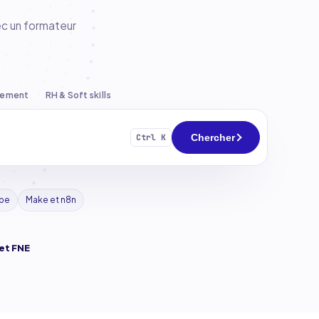
ec un formateur
pement
RH & Soft skills
Chercher
Ctrl K
ipe
Make et n8n
et FNE