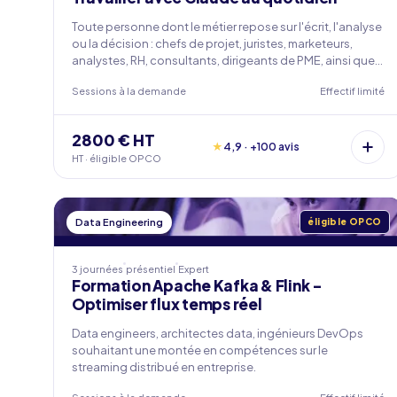
Toute personne dont le métier repose sur l'écrit, l'analyse
ou la décision : chefs de projet, juristes, marketeurs,
analystes, RH, consultants, dirigeants de PME, ainsi que
les profils techniques qui veulent un socle commun
Sessions à la demande
Effectif limité
avant d'aller plus loin. Aucune compétence en
développement n'est requise.
2800 € HT
★
4,9 · +100 avis
HT · éligible OPCO
Data Engineering
éligible OPCO
3 journées
présentiel
Expert
Formation Apache Kafka & Flink -
Optimiser flux temps réel
Data engineers, architectes data, ingénieurs DevOps
souhaitant une montée en compétences sur le
streaming distribué en entreprise.