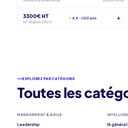
Sessions à la demande
Effectif limité
3300€ HT
★
4,9 · +100 avis
HT · éligible OPCO
EXPLOREZ PAR CATÉGORIE
Toutes les catég
MANAGEMENT & AGILE
INTELLIGE
Leadership
IA générat