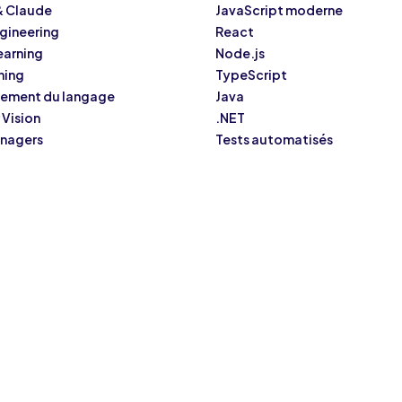
& Claude
JavaScript moderne
gineering
React
earning
Node.js
ning
TypeScript
itement du langage
Java
Vision
.NET
anagers
Tests automatisés