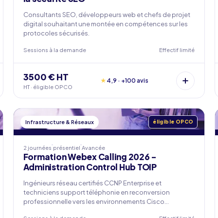
Consultants SEO, développeurs web et chefs de projet
digital souhaitant une montée en compétences sur les
protocoles sécurisés.
Sessions à la demande
Effectif limité
3500 € HT
★
4,9 · +100 avis
HT · éligible OPCO
Infrastructure & Réseaux
éligible OPCO
2 journées
présentiel
Avancée
Formation Webex Calling 2026 -
Administration Control Hub TOIP
Ingénieurs réseau certifiés CCNP Enterprise et
techniciens support téléphonie en reconversion
professionnelle vers les environnements Cisco
Collaboration après migration CUCM vers Webex Calling.