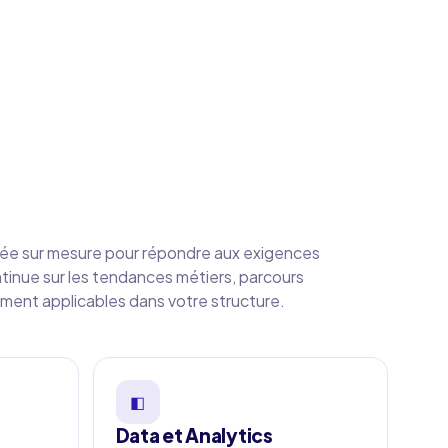
ée sur mesure pour répondre aux exigences
ntinue sur les tendances métiers, parcours
ment applicables dans votre structure.
◧
Data et Analytics