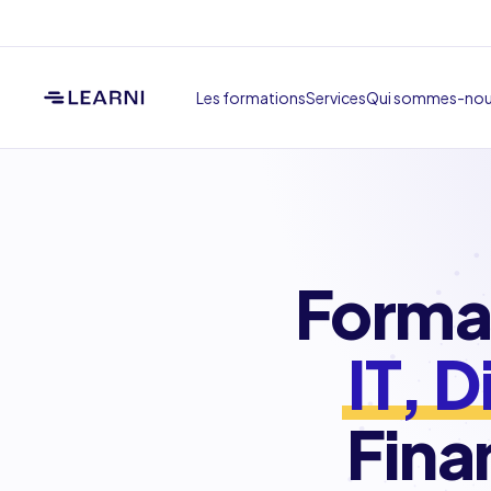
Les formations
Services
Qui sommes-no
Format
IT, 
Fina