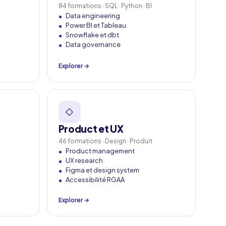
84 formations · SQL · Python · BI
Data engineering
Power BI et Tableau
Snowflake et dbt
Data governance
Explorer →
◇
Product et UX
46 formations · Design · Produit
Product management
UX research
Figma et design system
Accessibilité RGAA
Explorer →