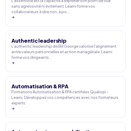
L'assertivité est la capacité à exprimer son point de vue
sans agressivité ni évitement. Learni forme vos
collaborateurs à dire non, à po…
→
Authentic leadership
L'authentic leadership de Bill George valorise l'alignement
entre valeurs personnelles et action managériale. Learni
forme vos dirigeants…
→
Automatisation & RPA
Formations Automatisation & RPA certifiées Qualiopi -
Learni. Développez vos compétences avec nos formateurs
experts.
→