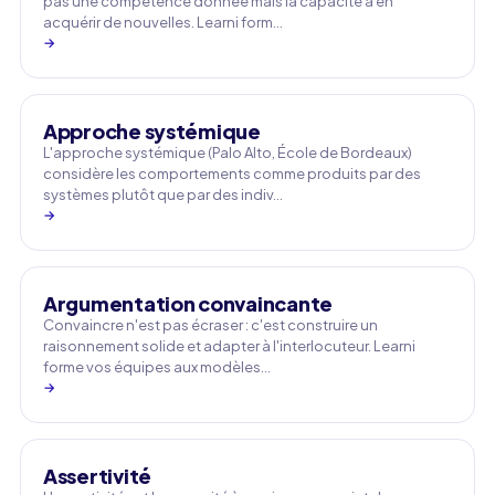
pas une compétence donnée mais la capacité à en
acquérir de nouvelles. Learni form…
→
Approche systémique
L'approche systémique (Palo Alto, École de Bordeaux)
considère les comportements comme produits par des
systèmes plutôt que par des indiv…
→
Argumentation convaincante
Convaincre n'est pas écraser : c'est construire un
raisonnement solide et adapter à l'interlocuteur. Learni
forme vos équipes aux modèles…
→
Assertivité