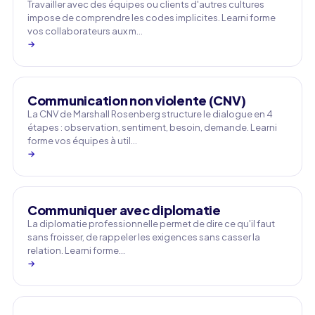
Travailler avec des équipes ou clients d'autres cultures
impose de comprendre les codes implicites. Learni forme
vos collaborateurs aux m…
→
Communication non violente (CNV)
La CNV de Marshall Rosenberg structure le dialogue en 4
étapes : observation, sentiment, besoin, demande. Learni
forme vos équipes à util…
→
Communiquer avec diplomatie
La diplomatie professionnelle permet de dire ce qu'il faut
sans froisser, de rappeler les exigences sans casser la
relation. Learni forme…
→