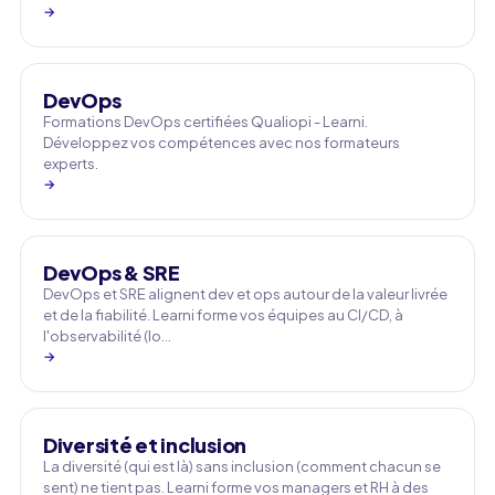
→
DevOps
Formations DevOps certifiées Qualiopi - Learni.
Développez vos compétences avec nos formateurs
experts.
→
DevOps & SRE
DevOps et SRE alignent dev et ops autour de la valeur livrée
et de la fiabilité. Learni forme vos équipes au CI/CD, à
l'observabilité (lo…
→
Diversité et inclusion
La diversité (qui est là) sans inclusion (comment chacun se
sent) ne tient pas. Learni forme vos managers et RH à des