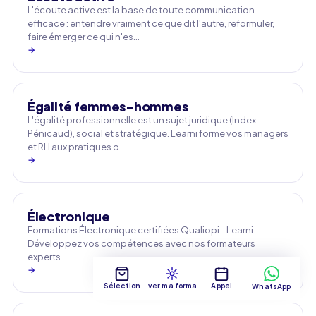
L'écoute active est la base de toute communication
efficace : entendre vraiment ce que dit l'autre, reformuler,
faire émerger ce qui n'es…
→
Égalité femmes-hommes
L'égalité professionnelle est un sujet juridique (Index
Pénicaud), social et stratégique. Learni forme vos managers
et RH aux pratiques o…
→
Électronique
Formations Électronique certifiées Qualiopi - Learni.
Développez vos compétences avec nos formateurs
experts.
→
Sélection
Trouver ma formation
Appel
WhatsApp