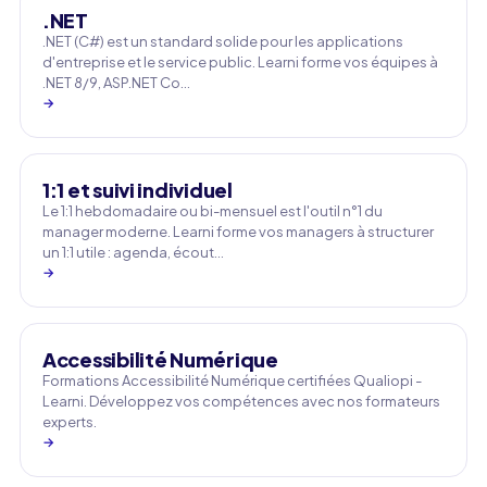
.NET
.NET (C#) est un standard solide pour les applications
d'entreprise et le service public. Learni forme vos équipes à
.NET 8/9, ASP.NET Co…
→
1:1 et suivi individuel
Le 1:1 hebdomadaire ou bi-mensuel est l'outil n°1 du
manager moderne. Learni forme vos managers à structurer
un 1:1 utile : agenda, écout…
→
Accessibilité Numérique
Formations Accessibilité Numérique certifiées Qualiopi -
Learni. Développez vos compétences avec nos formateurs
experts.
→