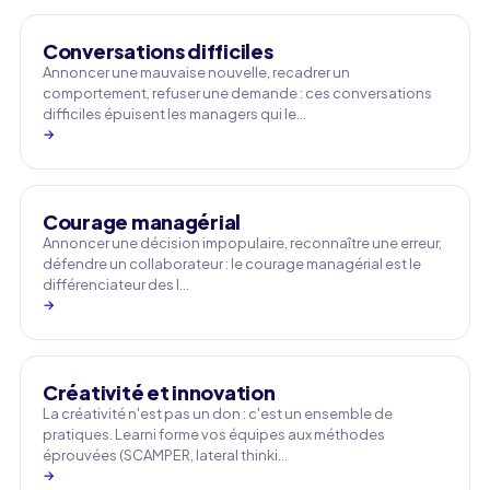
Conversations difficiles
Annoncer une mauvaise nouvelle, recadrer un
comportement, refuser une demande : ces conversations
difficiles épuisent les managers qui le…
→
Courage managérial
Annoncer une décision impopulaire, reconnaître une erreur,
défendre un collaborateur : le courage managérial est le
différenciateur des l…
→
Créativité et innovation
La créativité n'est pas un don : c'est un ensemble de
pratiques. Learni forme vos équipes aux méthodes
éprouvées (SCAMPER, lateral thinki…
→