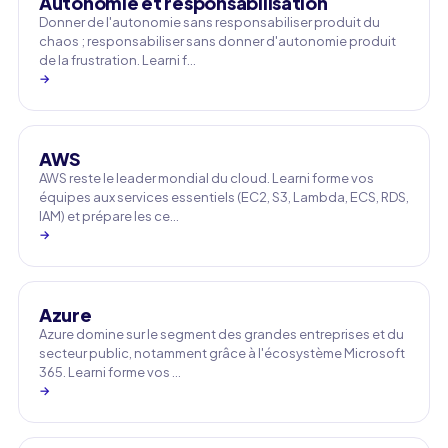
Autonomie et responsabilisation
Donner de l'autonomie sans responsabiliser produit du
chaos ; responsabiliser sans donner d'autonomie produit
de la frustration. Learni f…
→
AWS
AWS reste le leader mondial du cloud. Learni forme vos
équipes aux services essentiels (EC2, S3, Lambda, ECS, RDS,
IAM) et prépare les ce…
→
Azure
Azure domine sur le segment des grandes entreprises et du
secteur public, notamment grâce à l'écosystème Microsoft
365. Learni forme vos …
→