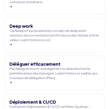
concevoir, entraîner e…
→
Deep work
Cal Newport a popularisé le concept de deep work :
sessions de concentration profonde sur des tâches à forte
valeur. Learni forme vos col…
→
Déléguer efficacement
Mal déléguer (micro-management ou abandon) est la
première erreur des managers. Learni forme vos cadres aux
5 niveaux de délégation (Marq…
→
Déploiement & CI/CD
Formations Déploiement & CI/CD certifiées Qualiopi -