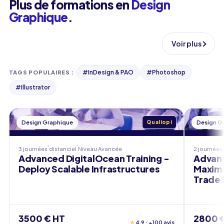
Plus de formations en
Design
Graphique
.
Voir plus
#
InDesign & PAO
#
Photoshop
TAGS POPULAIRES
:
#
Illustrator
Design Graphique
Qualiopi
Design G
3 journées
distanciel
Niveau
Avancée
2 journées
Advanced DigitalOcean Training -
Advanc
Deploy Scalable Infrastructures
Maximi
Trade
3500 € HT
2800 
★
4,9 · +100 avis