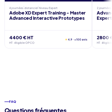
4 journées
distanciel
Niveau
Expert
2 journées
Adobe XD Expert Training - Master
Advanc
Advanced Interactive Prototypes
Expert
4400 € HT
2800 
★
4,9 · +100 avis
HT · éligible OPCO
HT · éligi
FAQ
Questions fréquentes