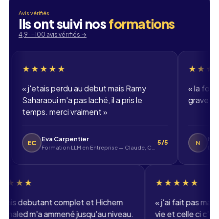
Avis vérifiés
Ils ont suivi nos
formations
Email professionnel
4,9 · +100 avis vérifiés
→
Téléphone
🇫🇷
+33
▾
★★★★
★★★★★
etais perdu au debut mais Ramy
«
la formation dev 
raoui m'a pas laché, il a pris le
grave bien. merci A
ps. merci vraiment
»
Eva Carpentier
Nolan
N
5/5
Formation LLM en Entreprise — Claude, ChatGPT, Mistral
DWWM - Développ
★★★★★
★★★
«
j'etais debutant complet et Hichem
«
j'ai fa
Benkhaled m'a ammené jusqu'au niveau.
vie et ce