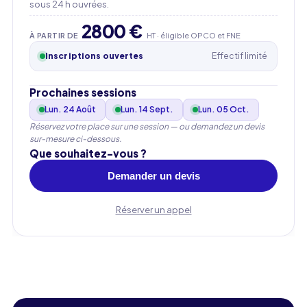
sous 24 h ouvrées.
2800 €
À PARTIR DE
HT · éligible OPCO et FNE
Inscriptions ouvertes
Effectif limité
Prochaines sessions
Lun. 24 Août
Lun. 14 Sept.
Lun. 05 Oct.
Réservez votre place sur une session — ou demandez un devis
sur-mesure ci-dessous.
Que souhaitez-vous ?
Demander un devis
Réserver un appel
Prénom
Nom