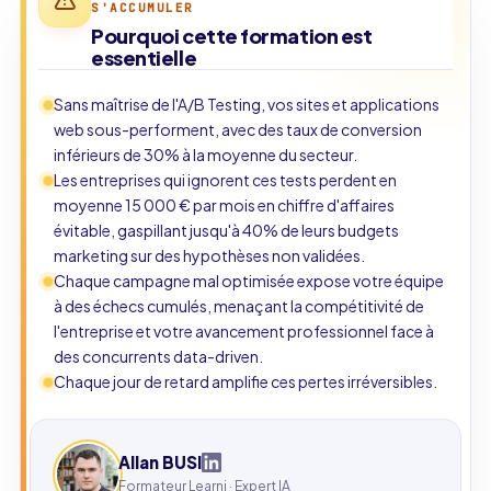
S'ACCUMULER
Pourquoi cette formation est
essentielle
Sans maîtrise de l'A/B Testing, vos sites et applications
web sous-performent, avec des taux de conversion
inférieurs de 30% à la moyenne du secteur.
Les entreprises qui ignorent ces tests perdent en
moyenne 15 000 € par mois en chiffre d'affaires
évitable, gaspillant jusqu'à 40% de leurs budgets
marketing sur des hypothèses non validées.
Chaque campagne mal optimisée expose votre équipe
à des échecs cumulés, menaçant la compétitivité de
l'entreprise et votre avancement professionnel face à
des concurrents data-driven.
Chaque jour de retard amplifie ces pertes irréversibles.
Allan BUSI
Formateur Learni · Expert IA