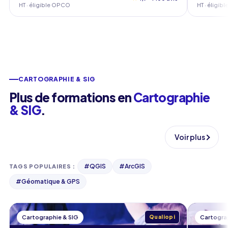
HT · éligible OPCO
HT · éligi
CARTOGRAPHIE & SIG
Plus de formations en
Cartographie
& SIG
.
Voir plus
#
QGIS
#
ArcGIS
TAGS POPULAIRES
:
#
Géomatique & GPS
Cartographie & SIG
Qualiopi
Cartogra