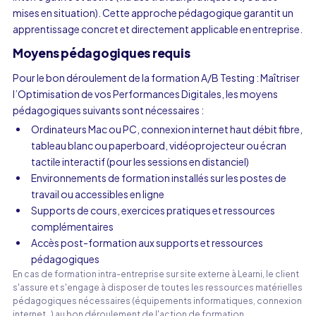
mises en situation). Cette approche pédagogique garantit un
apprentissage concret et directement applicable en entreprise.
Moyens pédagogiques requis
Pour le bon déroulement de la formation A/B Testing : Maîtriser
l’Optimisation de vos Performances Digitales, les moyens
pédagogiques suivants sont nécessaires :
Ordinateurs Mac ou PC, connexion internet haut débit fibre,
tableau blanc ou paperboard, vidéoprojecteur ou écran
tactile interactif (pour les sessions en distanciel)
Environnements de formation installés sur les postes de
travail ou accessibles en ligne
Supports de cours, exercices pratiques et ressources
complémentaires
Accès post-formation aux supports et ressources
pédagogiques
En cas de formation intra-entreprise sur site externe à Learni, le client
s'assure et s'engage à disposer de toutes les ressources matérielles
pédagogiques nécessaires (équipements informatiques, connexion
internet…) au bon déroulement de l'action de formation