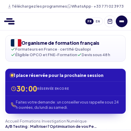
WhatsApp · +33 7 71 02 39 73
Téléchargez les programmes
FR
EN
Organisme de formation français
Formateurs en France · certifié Qualiopi
Éligible OPCO et FNE-Formation
Devis sous 48 h
1 place réservée pour la prochaine session
30:00
RÉSERVÉE ENCORE
Faites votre demande : un conseiller vous rappelle sous 24
h ouvrées, du lundi au samedi.
›
›
›
Accueil
Formations
Investigation Numérique
A/B Testing : Maîtriser l’Optimisation de vos Performances Digitales