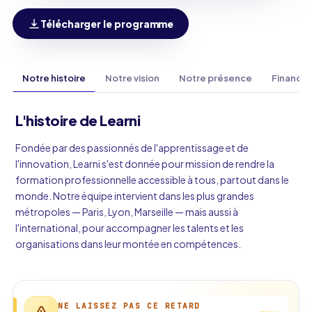
Télécharger le programme
Notre histoire
Notre vision
Notre présence
Finance
L'histoire de Learni
Fondée par des passionnés de l'apprentissage et de
l'innovation, Learni s'est donnée pour mission de rendre la
formation professionnelle accessible à tous, partout dans le
monde. Notre équipe intervient dans les plus grandes
métropoles — Paris, Lyon, Marseille — mais aussi à
l'international, pour accompagner les talents et les
organisations dans leur montée en compétences.
NE LAISSEZ PAS CE RETARD