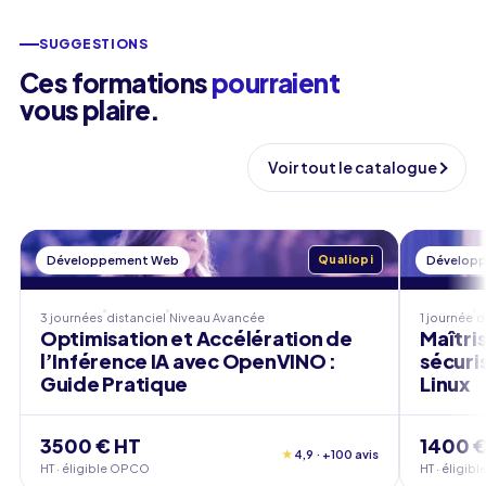
SUGGESTIONS
Ces formations
pourraient
vous plaire.
Voir tout le catalogue
Développement Web
Qualiopi
Dévelop
3 journées
distanciel
Niveau
Avancée
1 journée
d
Optimisation et Accélération de
Maîtris
l’Inférence IA avec OpenVINO :
sécuri
Guide Pratique
Linux
3500 € HT
1400 €
★
4,9 · +100 avis
HT · éligible OPCO
HT · éligi