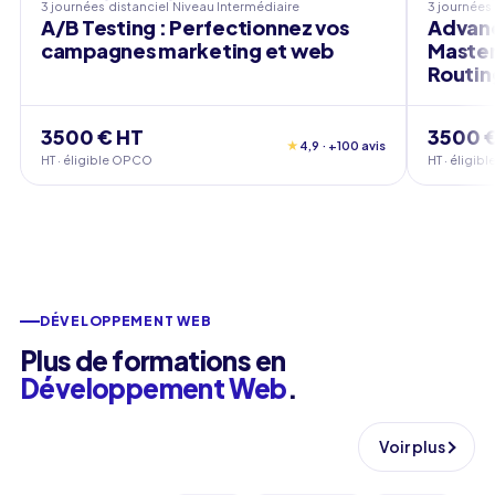
3 journées
distanciel
Niveau
Intermédiaire
3 journées
A/B Testing : Perfectionnez vos
Advanc
campagnes marketing et web
Master
Routin
3500 € HT
3500 
★
4,9 · +100 avis
HT · éligible OPCO
HT · éligi
DÉVELOPPEMENT WEB
Plus de formations en
Développement Web
.
Voir plus