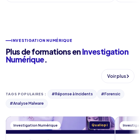
INVESTIGATION NUMÉRIQUE
Plus de formations en
Investigation
Numérique
.
Voir plus
#
Réponse à Incidents
#
Forensic
TAGS POPULAIRES
:
#
Analyse Malware
Investigation Numérique
Qualiopi
Investig