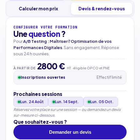
Calculer mon prix
Devis & rendez-vous
CONFIGURER VOTRE FORMATION
Une
question
?
Pour
A/B Testing : Maîtriser l’Optimisation de vos
Performances Digitales
. Sans engagement. Réponse
sous 24 h ouvrées.
2800 €
À PARTIR DE
HT · éligible OPCO et FNE
Inscriptions ouvertes
Effectif limité
Prochaines sessions
Lun. 24 Août
Lun. 14 Sept.
Lun. 05 Oct.
Réservez votre place sur une session — ou demandez un devis
sur-mesure ci-dessous.
Que souhaitez-vous ?
Demander un devis