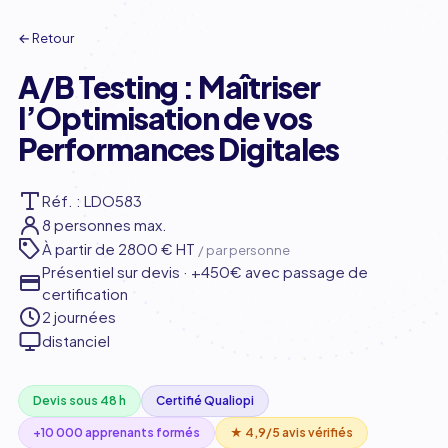
← Retour
A/B Testing : Maîtriser
l’Optimisation de vos
Performances Digitales
Réf. : LDO583
8 personnes max.
À partir de
2800 € HT
/ par personne
Présentiel sur devis · +450€ avec passage de
certification
2 journées
distanciel
Devis sous 48 h
Certifié Qualiopi
+10 000 apprenants formés
★ 4,9/5 avis vérifiés