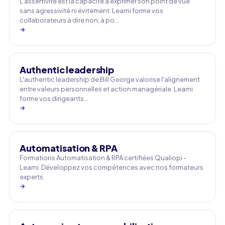
L'assertivité est la capacité à exprimer son point de vue
sans agressivité ni évitement. Learni forme vos
collaborateurs à dire non, à po…
→
Authentic leadership
L'authentic leadership de Bill George valorise l'alignement
entre valeurs personnelles et action managériale. Learni
forme vos dirigeants…
→
Automatisation & RPA
Formations Automatisation & RPA certifiées Qualiopi -
Learni. Développez vos compétences avec nos formateurs
experts.
→