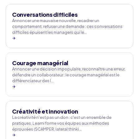
Conversations difficiles
Annoncer une mauvaise nouvelle, recadrer un
comportement, refuser une demande : ces conversations
difficiles épuisent les managers qui le…
→
Courage managérial
Annoncer une décision impopulaire, reconnaître une erreur,
défendre un collaborateur : le courage managérial est le
différenciateur des l…
→
Créativité et innovation
La créativité n'est pas un don : c'est un ensemble de
pratiques. Learni forme vos équipes aux méthodes
éprouvées (SCAMPER, lateral thinki…
→