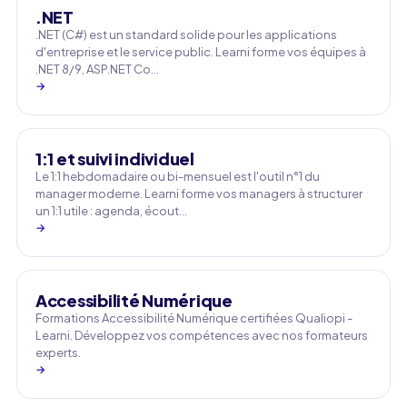
.NET
.NET (C#) est un standard solide pour les applications
d'entreprise et le service public. Learni forme vos équipes à
.NET 8/9, ASP.NET Co…
→
1:1 et suivi individuel
Le 1:1 hebdomadaire ou bi-mensuel est l'outil n°1 du
manager moderne. Learni forme vos managers à structurer
un 1:1 utile : agenda, écout…
→
Accessibilité Numérique
Formations Accessibilité Numérique certifiées Qualiopi -
Learni. Développez vos compétences avec nos formateurs
experts.
→