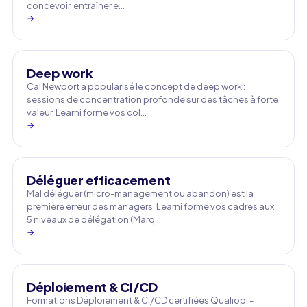
concevoir, entraîner e…
→
Deep work
Cal Newport a popularisé le concept de deep work :
sessions de concentration profonde sur des tâches à forte
valeur. Learni forme vos col…
→
Déléguer efficacement
Mal déléguer (micro-management ou abandon) est la
première erreur des managers. Learni forme vos cadres aux
5 niveaux de délégation (Marq…
→
Déploiement & CI/CD
Formations Déploiement & CI/CD certifiées Qualiopi -