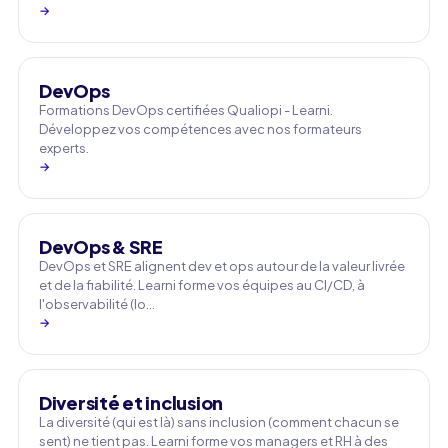
→
DevOps
Formations DevOps certifiées Qualiopi - Learni.
Développez vos compétences avec nos formateurs
experts.
→
DevOps & SRE
DevOps et SRE alignent dev et ops autour de la valeur livrée
et de la fiabilité. Learni forme vos équipes au CI/CD, à
l'observabilité (lo…
→
Diversité et inclusion
La diversité (qui est là) sans inclusion (comment chacun se
sent) ne tient pas. Learni forme vos managers et RH à des