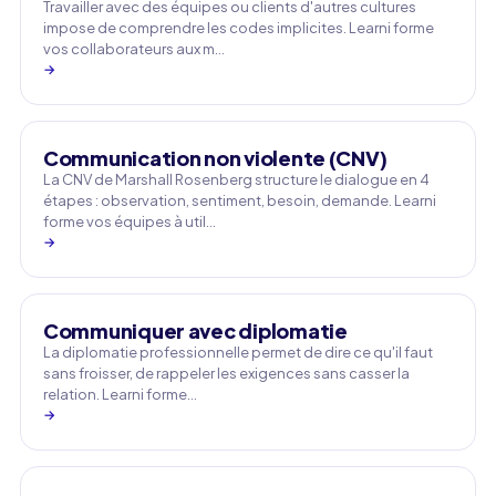
Travailler avec des équipes ou clients d'autres cultures
impose de comprendre les codes implicites. Learni forme
vos collaborateurs aux m…
→
Communication non violente (CNV)
La CNV de Marshall Rosenberg structure le dialogue en 4
étapes : observation, sentiment, besoin, demande. Learni
forme vos équipes à util…
→
Communiquer avec diplomatie
La diplomatie professionnelle permet de dire ce qu'il faut
sans froisser, de rappeler les exigences sans casser la
relation. Learni forme…
→