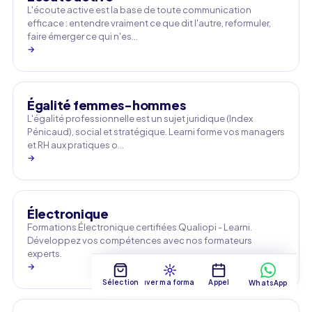
L'écoute active est la base de toute communication
efficace : entendre vraiment ce que dit l'autre, reformuler,
faire émerger ce qui n'es…
→
Égalité femmes-hommes
L'égalité professionnelle est un sujet juridique (Index
Pénicaud), social et stratégique. Learni forme vos managers
et RH aux pratiques o…
→
Électronique
Formations Électronique certifiées Qualiopi - Learni.
Développez vos compétences avec nos formateurs
experts.
→
Sélection
Trouver ma formation
Appel
WhatsApp