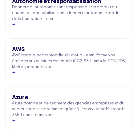
Autonomie et responsabilisation
Donner de l'autonomie sans responsabiliser produit du
chaos ; responsabiliser sans donner d'autonomie produit
de la frustration. Learni f…
→
AWS
AWS reste le leader mondial du cloud. Learni forme vos
équipes aux services essentiels (EC2, S3, Lambda, ECS, RDS,
IAM) et prépare les ce…
→
Azure
Azure domine sur le segment des grandes entreprises et du
secteur public, notamment grâce à l'écosystème Microsoft
365. Learni forme vos …
→