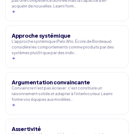
pas une compétence donnée mais la capacité à en
acquérir de nouvelles. Learni form…
→
Approche systémique
L'approche systémique (Palo Alto, École de Bordeaux)
considère les comportements comme produits par des
systèmes plutôt que par des indiv…
→
Argumentation convaincante
Convaincre n'est pas écraser : c'est construire un
raisonnement solide et adapter à l'interlocuteur. Learni
forme vos équipes aux modèles…
→
Assertivité