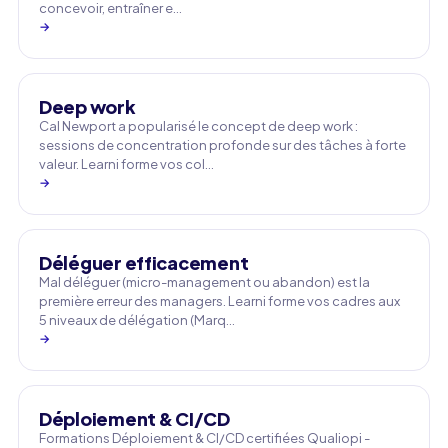
concevoir, entraîner e…
→
Deep work
Cal Newport a popularisé le concept de deep work :
sessions de concentration profonde sur des tâches à forte
valeur. Learni forme vos col…
→
Déléguer efficacement
Mal déléguer (micro-management ou abandon) est la
première erreur des managers. Learni forme vos cadres aux
5 niveaux de délégation (Marq…
→
Déploiement & CI/CD
Formations Déploiement & CI/CD certifiées Qualiopi -