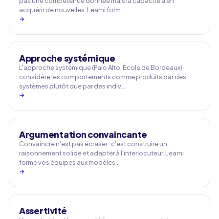
pas une compétence donnée mais la capacité à en
acquérir de nouvelles. Learni form…
→
Approche systémique
L'approche systémique (Palo Alto, École de Bordeaux)
considère les comportements comme produits par des
systèmes plutôt que par des indiv…
→
Argumentation convaincante
Convaincre n'est pas écraser : c'est construire un
raisonnement solide et adapter à l'interlocuteur. Learni
forme vos équipes aux modèles…
→
Assertivité