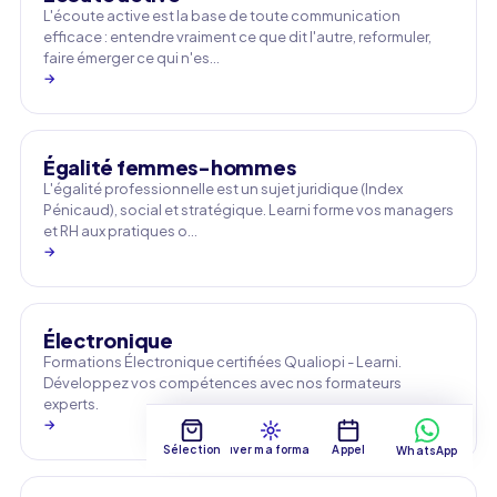
L'écoute active est la base de toute communication
efficace : entendre vraiment ce que dit l'autre, reformuler,
faire émerger ce qui n'es…
→
Égalité femmes-hommes
L'égalité professionnelle est un sujet juridique (Index
Pénicaud), social et stratégique. Learni forme vos managers
et RH aux pratiques o…
→
Électronique
Formations Électronique certifiées Qualiopi - Learni.
Développez vos compétences avec nos formateurs
experts.
→
Sélection
Trouver ma formation
Appel
WhatsApp