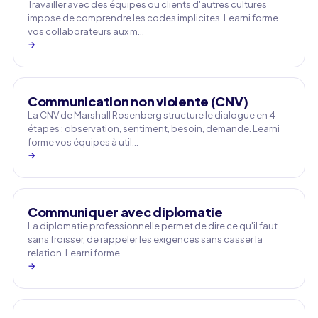
Travailler avec des équipes ou clients d'autres cultures
impose de comprendre les codes implicites. Learni forme
vos collaborateurs aux m…
→
Communication non violente (CNV)
La CNV de Marshall Rosenberg structure le dialogue en 4
étapes : observation, sentiment, besoin, demande. Learni
forme vos équipes à util…
→
Communiquer avec diplomatie
La diplomatie professionnelle permet de dire ce qu'il faut
sans froisser, de rappeler les exigences sans casser la
relation. Learni forme…
→