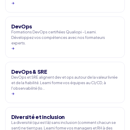
→
DevOps
Formations DevOps certifiées Qualiopi - Learni.
Développez vos compétences avec nos formateurs
experts.
→
DevOps & SRE
DevOps et SRE alignent dev et ops autour de la valeur livrée
et de la fiabilité. Learni forme vos équipes au CI/CD, à
l'observabilité (lo…
→
Diversité et inclusion
La diversité (qui est là) sans inclusion (comment chacun se
sent) ne tient pas. Learni forme vos managers et RH à des