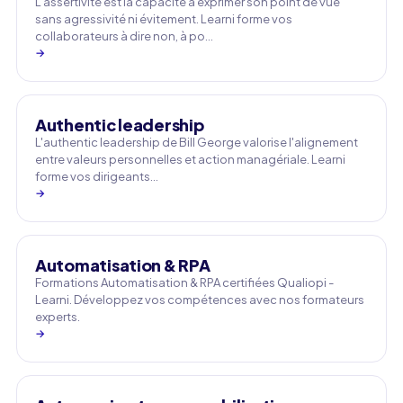
L'assertivité est la capacité à exprimer son point de vue
sans agressivité ni évitement. Learni forme vos
collaborateurs à dire non, à po…
→
Authentic leadership
L'authentic leadership de Bill George valorise l'alignement
entre valeurs personnelles et action managériale. Learni
forme vos dirigeants…
→
Automatisation & RPA
Formations Automatisation & RPA certifiées Qualiopi -
Learni. Développez vos compétences avec nos formateurs
experts.
→