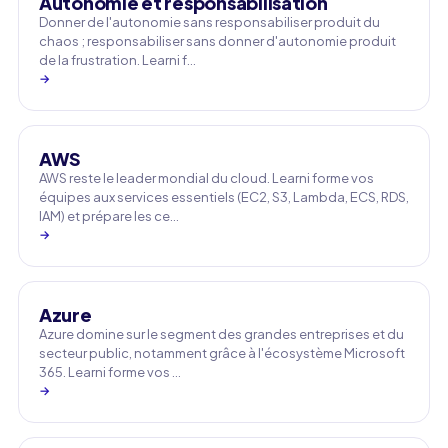
Autonomie et responsabilisation
Donner de l'autonomie sans responsabiliser produit du
chaos ; responsabiliser sans donner d'autonomie produit
de la frustration. Learni f…
→
AWS
AWS reste le leader mondial du cloud. Learni forme vos
équipes aux services essentiels (EC2, S3, Lambda, ECS, RDS,
IAM) et prépare les ce…
→
Azure
Azure domine sur le segment des grandes entreprises et du
secteur public, notamment grâce à l'écosystème Microsoft
365. Learni forme vos …
→