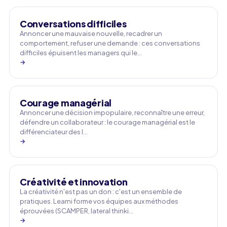
Conversations difficiles
Annoncer une mauvaise nouvelle, recadrer un
comportement, refuser une demande : ces conversations
difficiles épuisent les managers qui le…
→
Courage managérial
Annoncer une décision impopulaire, reconnaître une erreur,
défendre un collaborateur : le courage managérial est le
différenciateur des l…
→
Créativité et innovation
La créativité n'est pas un don : c'est un ensemble de
pratiques. Learni forme vos équipes aux méthodes
éprouvées (SCAMPER, lateral thinki…
→