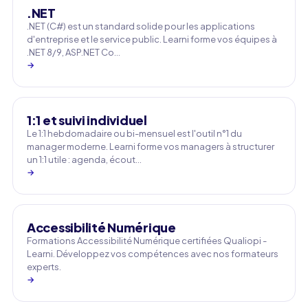
.NET
.NET (C#) est un standard solide pour les applications
d'entreprise et le service public. Learni forme vos équipes à
.NET 8/9, ASP.NET Co…
→
1:1 et suivi individuel
Le 1:1 hebdomadaire ou bi-mensuel est l'outil n°1 du
manager moderne. Learni forme vos managers à structurer
un 1:1 utile : agenda, écout…
→
Accessibilité Numérique
Formations Accessibilité Numérique certifiées Qualiopi -
Learni. Développez vos compétences avec nos formateurs
experts.
→