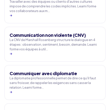
Travailler avec des équipes ou clients d'autres cultures
impose de comprendre les codes implicites. Learni forme
vos collaborateurs aux m…
→
Communication non violente (CNV)
La CNV de Marshall Rosenberg structure le dialogue en 4
étapes : observation, sentiment, besoin, demande. Learni
forme vos équipes à util…
→
Communiquer avec diplomatie
La diplomatie professionnelle permet de dire ce qu'il faut
sans froisser, de rappeler les exigences sans casser la
relation. Learni forme…
→