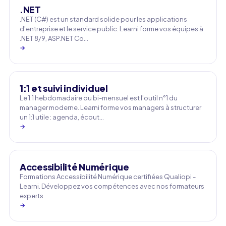
.NET
.NET (C#) est un standard solide pour les applications
d'entreprise et le service public. Learni forme vos équipes à
.NET 8/9, ASP.NET Co…
→
1:1 et suivi individuel
Le 1:1 hebdomadaire ou bi-mensuel est l'outil n°1 du
manager moderne. Learni forme vos managers à structurer
un 1:1 utile : agenda, écout…
→
Accessibilité Numérique
Formations Accessibilité Numérique certifiées Qualiopi -
Learni. Développez vos compétences avec nos formateurs
experts.
→