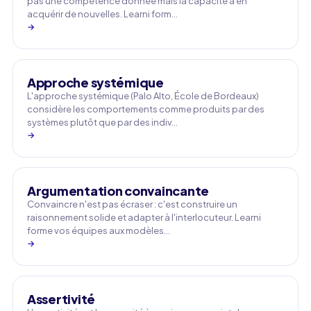
pas une compétence donnée mais la capacité à en
acquérir de nouvelles. Learni form…
→
Approche systémique
L'approche systémique (Palo Alto, École de Bordeaux)
considère les comportements comme produits par des
systèmes plutôt que par des indiv…
→
Argumentation convaincante
Convaincre n'est pas écraser : c'est construire un
raisonnement solide et adapter à l'interlocuteur. Learni
forme vos équipes aux modèles…
→
Assertivité