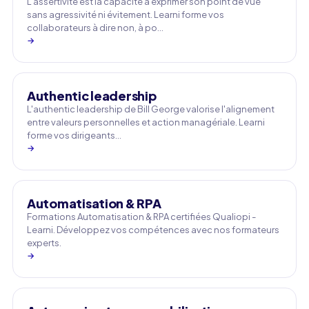
L'assertivité est la capacité à exprimer son point de vue
sans agressivité ni évitement. Learni forme vos
collaborateurs à dire non, à po…
→
Authentic leadership
L'authentic leadership de Bill George valorise l'alignement
entre valeurs personnelles et action managériale. Learni
forme vos dirigeants…
→
Automatisation & RPA
Formations Automatisation & RPA certifiées Qualiopi -
Learni. Développez vos compétences avec nos formateurs
experts.
→