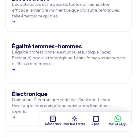
L'écoute active est la base de toute communication
efficace : entendre vraiment ce que dit l'autre, reformuler,
faire émerger ce qui n'es…
→
Égalité femmes-hommes
L'égalité professionnelle est un sujet juridique (Index
Pénicaud), social et stratégique. Learni forme vos managers
et RH aux pratiques o…
→
Électronique
Formations Électronique certifiées Qualiopi - Learni.
Développez vos compétences avec nos formateurs
experts.
→
Sélection
Trouver ma formation
Appel
WhatsApp