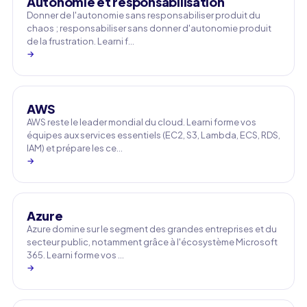
Autonomie et responsabilisation
Donner de l'autonomie sans responsabiliser produit du
chaos ; responsabiliser sans donner d'autonomie produit
de la frustration. Learni f…
→
AWS
AWS reste le leader mondial du cloud. Learni forme vos
équipes aux services essentiels (EC2, S3, Lambda, ECS, RDS,
IAM) et prépare les ce…
→
Azure
Azure domine sur le segment des grandes entreprises et du
secteur public, notamment grâce à l'écosystème Microsoft
365. Learni forme vos …
→