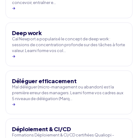
concevoir, entraîner e…
→
Deep work
Cal Newport a popularisé le concept de deep work :
sessions de concentration profonde sur des tâches à forte
valeur. Learni forme vos col…
→
Déléguer efficacement
Mal déléguer (micro-management ou abandon) est la
première erreur des managers. Learni forme vos cadres aux
5 niveaux de délégation (Marq…
→
Déploiement & CI/CD
Formations Déploiement & CI/CD certifiées Qualiopi -