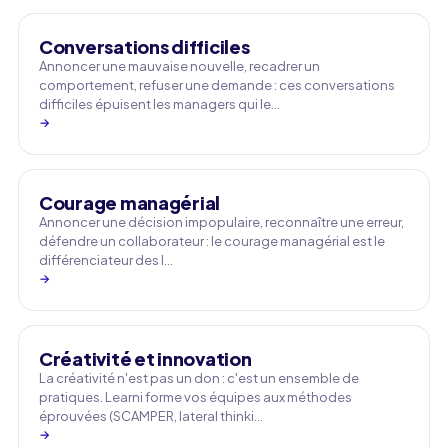
Conversations difficiles
Annoncer une mauvaise nouvelle, recadrer un
comportement, refuser une demande : ces conversations
difficiles épuisent les managers qui le…
→
Courage managérial
Annoncer une décision impopulaire, reconnaître une erreur,
défendre un collaborateur : le courage managérial est le
différenciateur des l…
→
Créativité et innovation
La créativité n'est pas un don : c'est un ensemble de
pratiques. Learni forme vos équipes aux méthodes
éprouvées (SCAMPER, lateral thinki…
→