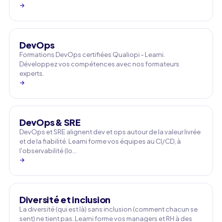
→
DevOps
Formations DevOps certifiées Qualiopi - Learni.
Développez vos compétences avec nos formateurs
experts.
→
DevOps & SRE
DevOps et SRE alignent dev et ops autour de la valeur livrée
et de la fiabilité. Learni forme vos équipes au CI/CD, à
l'observabilité (lo…
→
Diversité et inclusion
La diversité (qui est là) sans inclusion (comment chacun se
sent) ne tient pas. Learni forme vos managers et RH à des