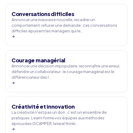
Conversations difficiles
Annoncer une mauvaise nouvelle, recadrer un
comportement, refuser une demande : ces conversations
difficiles épuisent les managers qui le…
→
Courage managérial
Annoncer une décision impopulaire, reconnaître une erreur,
défendre un collaborateur : le courage managérial est le
différenciateur des l…
→
Créativité et innovation
La créativité n'est pas un don : c'est un ensemble de
pratiques. Learni forme vos équipes aux méthodes
éprouvées (SCAMPER, lateral thinki…
→