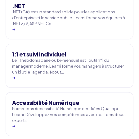
.NET
.NET (C#) est un standard solide pour les applications
d'entreprise et le service public. Learni forme vos équipes à
.NET 8/9, ASP.NET Co…
→
1:1 et suivi individuel
Le 1:1 hebdomadaire ou bi-mensuel est l'outil n°1 du
manager moderne. Learni forme vos managers à structurer
un 1:1 utile : agenda, écout…
→
Accessibilité Numérique
Formations Accessibilité Numérique certifiées Qualiopi -
Learni. Développez vos compétences avec nos formateurs
experts.
→