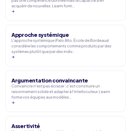
pas une compétence donnée mais la capacité à en
acquérir de nouvelles. Learni form…
→
Approche systémique
L'approche systémique (Palo Alto, École de Bordeaux)
considère les comportements comme produits par des
systèmes plutôt que par des indiv…
→
Argumentation convaincante
Convaincre n'est pas écraser : c'est construire un
raisonnement solide et adapter à l'interlocuteur. Learni
forme vos équipes aux modèles…
→
Assertivité