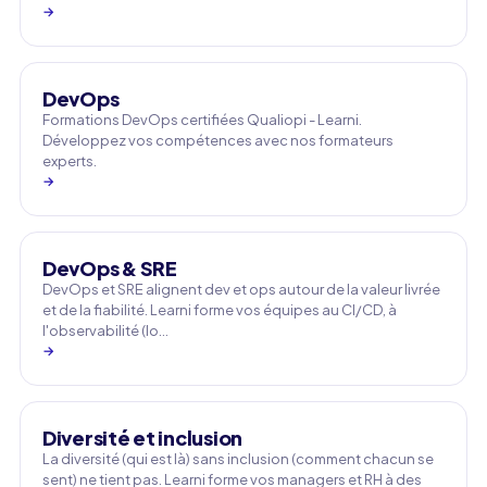
→
DevOps
Formations DevOps certifiées Qualiopi - Learni.
Développez vos compétences avec nos formateurs
experts.
→
DevOps & SRE
DevOps et SRE alignent dev et ops autour de la valeur livrée
et de la fiabilité. Learni forme vos équipes au CI/CD, à
l'observabilité (lo…
→
Diversité et inclusion
La diversité (qui est là) sans inclusion (comment chacun se
sent) ne tient pas. Learni forme vos managers et RH à des