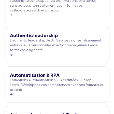
L'assertivité est la capacité à exprimer son point de vue
sans agressivité ni évitement. Learni forme vos
collaborateurs à dire non, à po…
→
Authentic leadership
L'authentic leadership de Bill George valorise l'alignement
entre valeurs personnelles et action managériale. Learni
forme vos dirigeants…
→
Automatisation & RPA
Formations Automatisation & RPA certifiées Qualiopi -
Learni. Développez vos compétences avec nos formateurs
experts.
→