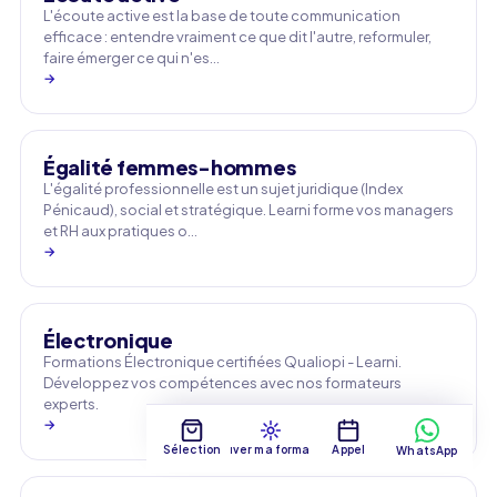
L'écoute active est la base de toute communication
efficace : entendre vraiment ce que dit l'autre, reformuler,
faire émerger ce qui n'es…
→
Égalité femmes-hommes
L'égalité professionnelle est un sujet juridique (Index
Pénicaud), social et stratégique. Learni forme vos managers
et RH aux pratiques o…
→
Électronique
Formations Électronique certifiées Qualiopi - Learni.
Développez vos compétences avec nos formateurs
experts.
→
Sélection
Trouver ma formation
Appel
WhatsApp