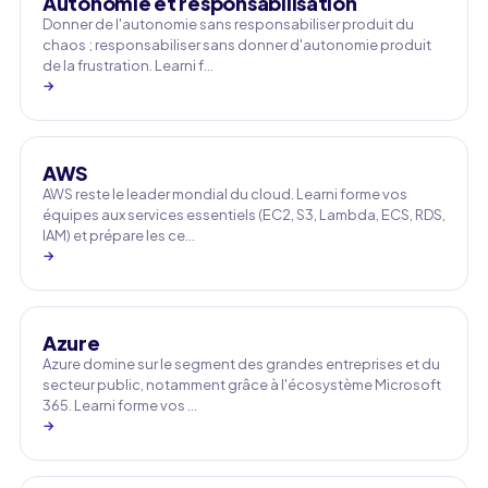
Autonomie et responsabilisation
Donner de l'autonomie sans responsabiliser produit du
chaos ; responsabiliser sans donner d'autonomie produit
de la frustration. Learni f…
→
AWS
AWS reste le leader mondial du cloud. Learni forme vos
équipes aux services essentiels (EC2, S3, Lambda, ECS, RDS,
IAM) et prépare les ce…
→
Azure
Azure domine sur le segment des grandes entreprises et du
secteur public, notamment grâce à l'écosystème Microsoft
365. Learni forme vos …
→