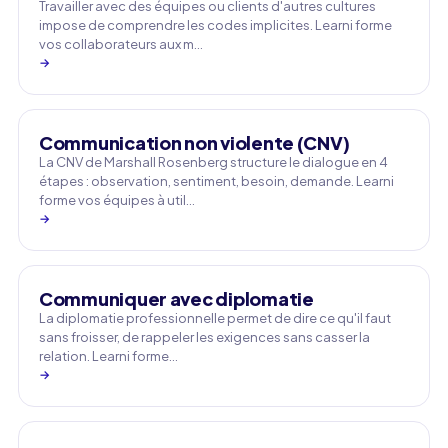
Travailler avec des équipes ou clients d'autres cultures
impose de comprendre les codes implicites. Learni forme
vos collaborateurs aux m…
→
Communication non violente (CNV)
La CNV de Marshall Rosenberg structure le dialogue en 4
étapes : observation, sentiment, besoin, demande. Learni
forme vos équipes à util…
→
Communiquer avec diplomatie
La diplomatie professionnelle permet de dire ce qu'il faut
sans froisser, de rappeler les exigences sans casser la
relation. Learni forme…
→