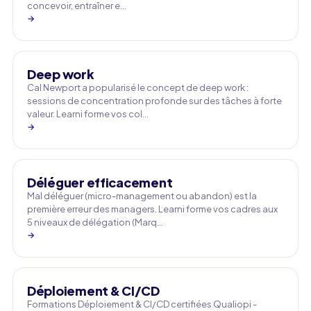
concevoir, entraîner e…
→
Deep work
Cal Newport a popularisé le concept de deep work :
sessions de concentration profonde sur des tâches à forte
valeur. Learni forme vos col…
→
Déléguer efficacement
Mal déléguer (micro-management ou abandon) est la
première erreur des managers. Learni forme vos cadres aux
5 niveaux de délégation (Marq…
→
Déploiement & CI/CD
Formations Déploiement & CI/CD certifiées Qualiopi -