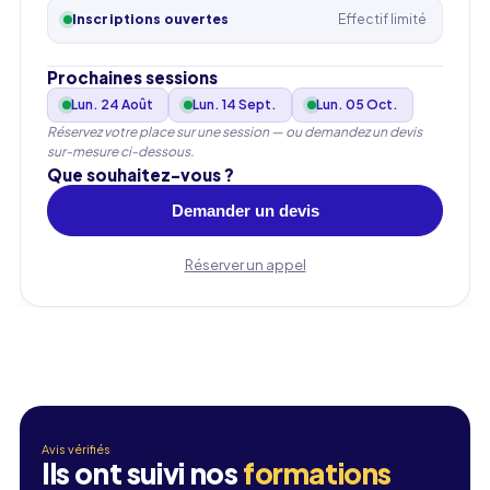
Inscriptions ouvertes
Effectif limité
Email professionnel
Prochaines sessions
Lun. 24 Août
Lun. 14 Sept.
Lun. 05 Oct.
Téléphone
Réservez votre place sur une session — ou demandez un devis
🇫🇷
+33
▾
sur-mesure ci-dessous.
Que souhaitez-vous ?
Demander un devis
Réserver un appel
Avis vérifiés
Ils ont suivi nos
formations