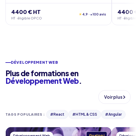
4400 € HT
4400 
★
4,9 · +100 avis
HT · éligible OPCO
HT · éligi
DÉVELOPPEMENT WEB
Plus de formations en
Développement Web
.
Voir plus
#
React
#
HTML & CSS
#
Angular
TAGS POPULAIRES
:
Développement Web
Qualiopi
Dévelop