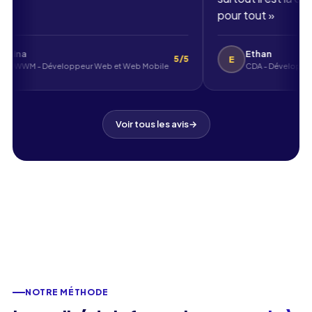
pour tout
Lina
Etha
L
E
5/5
DWWM - Développeur Web et Web Mobile
Voir tous les avis
→
NOTRE MÉTHODE