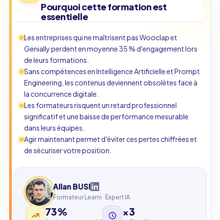
Pourquoi cette formation est
essentielle
Les entreprises qui ne maîtrisent pas Wooclap et
Genially perdent en moyenne 35 % d'engagement lors
de leurs formations.
Sans compétences en Intelligence Artificielle et Prompt
Engineering, les contenus deviennent obsolètes face à
la concurrence digitale.
Les formateurs risquent un retard professionnel
significatif et une baisse de performance mesurable
dans leurs équipes.
Agir maintenant permet d'éviter ces pertes chiffrées et
de sécuriser votre position.
Allan BUSI
Formateur Learni · Expert IA
73%
×3