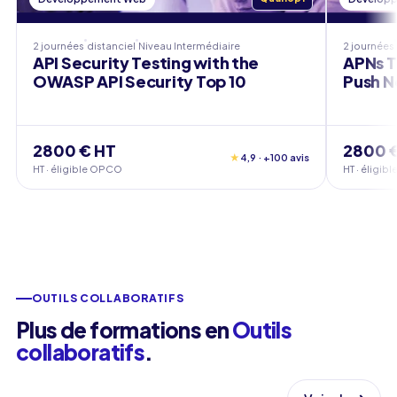
2 journées
distanciel
Niveau
Intermédiaire
2 journées
API Security Testing with the
APNs T
OWASP API Security Top 10
Push N
2800 € HT
2800 
★
4,9 · +100 avis
HT · éligible OPCO
HT · éligi
OUTILS COLLABORATIFS
Plus de formations en
Outils
collaboratifs
.