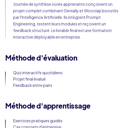
Journée de synthèse où les apprenants conçoivent un
projet complet combinant Genially et Wooclap boostés
par l'Intelligence Artificielle. Ils intègrent Prompt
Engineering, testent leurs modules et reçoivent un
feedback structuré. Le livrable final est une formation
interactive déployable en entreprise.
Méthode d'évaluation
Quiz interactifs quotidiens
Projet final évalué
Feedback entre pairs
Méthode d'apprentissage
Exercices pratiques guidés
Cas concrets d'entreprise