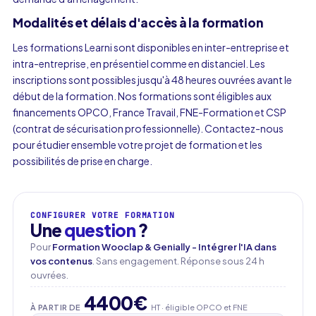
Modalités et délais d'accès à la formation
Les formations Learni sont disponibles en inter-entreprise et
intra-entreprise, en présentiel comme en distanciel. Les
inscriptions sont possibles jusqu'à 48 heures ouvrées avant le
début de la formation. Nos formations sont éligibles aux
financements OPCO, France Travail, FNE-Formation et CSP
(contrat de sécurisation professionnelle). Contactez-nous
pour étudier ensemble votre projet de formation et les
possibilités de prise en charge.
CONFIGURER VOTRE FORMATION
Une
question
?
Pour
Formation Wooclap & Genially - Intégrer l'IA dans
Prénom
vos contenus
. Sans engagement. Réponse sous 24 h
ouvrées.
4400€
Nom
À PARTIR DE
HT · éligible OPCO et FNE