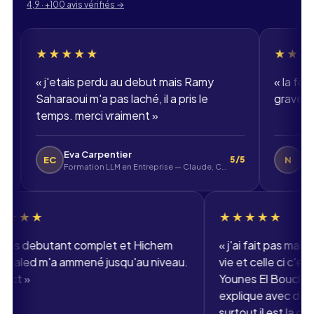
4,9 · +100 avis vérifiés
→
★★★★
★★★★★
'etais perdu au debut mais Ramy
«
la formation dev
araoui m'a pas laché, il a pris le
grave bien. merci 
ps. merci vraiment
»
Eva Carpentier
Nolan
C
N
5/5
Formation LLM en Entreprise — Claude, ChatGPT, Mistral
DWWM - Dévelop
★★★★★
★★★
«
j'etais debutant complet et Hichem
«
j'ai fai
Benkhaled m'a ammené jusqu'au niveau.
vie et cel
respect
»
Younes El B
explique 
surtout il