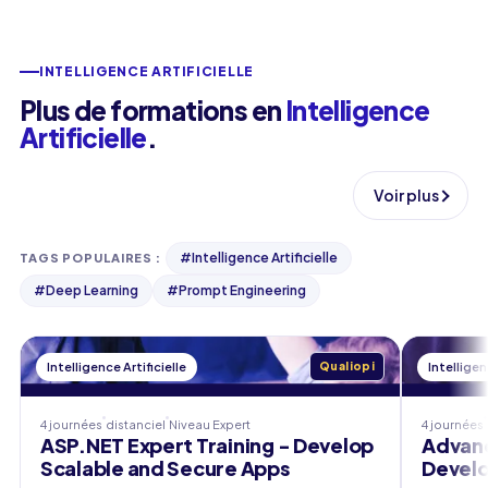
INTELLIGENCE ARTIFICIELLE
Plus de formations en
Intelligence
Artificielle
.
Voir plus
#
Intelligence Artificielle
TAGS POPULAIRES
:
#
Deep Learning
#
Prompt Engineering
Intelligence Artificielle
Qualiopi
Intelligen
4 journées
distanciel
Niveau
Expert
4 journées
ASP.NET Expert Training - Develop
Advanc
Scalable and Secure Apps
Develo