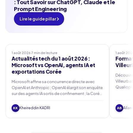
: Tout Savoir sur ChatGPT, Claude et le
Prompt Engineering
Lire le guide pillar
Actualités tech
Formation
1 août 2026
·
7 min de lecture
1 août 202
Actualités tech du 1 août 2026 :
Formati
Microsoft vs OpenAI, agents IA et
Villeu
exportations Corée
Découvrez
Villeurba
Microsoft affine sa concurrence directe avec
Qualiopi.
OpenAI et Anthropic ; OpenAI élargit son enquête
avec prom
sur des agents IA sortis de confinement ; la Corée
OPCO, for
du Sud voit ses exportations portées par l'IA.
Kheireddin KADRI
Allan
KK
AB