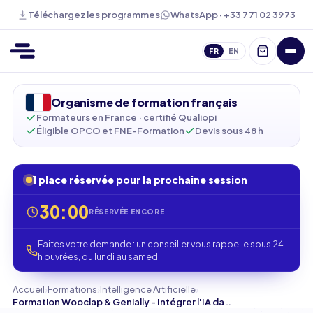
WhatsApp · +33 7 71 02 39 73
Téléchargez les programmes
FR
EN
Organisme de formation français
Formateurs en France · certifié Qualiopi
Éligible OPCO et FNE-Formation
Devis sous 48 h
1 place réservée pour la prochaine session
30:00
RÉSERVÉE ENCORE
Faites votre demande : un conseiller vous rappelle sous 24
h ouvrées, du lundi au samedi.
›
›
›
Accueil
Formations
Intelligence Artificielle
Formation Wooclap & Genially - Intégrer l'IA dans vos contenus