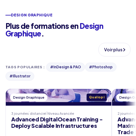
DESIGN GRAPHIQUE
Plus de formations en
Design
Graphique
.
Voir plus
#
InDesign & PAO
#
Photoshop
TAGS POPULAIRES
:
#
Illustrator
Design Graphique
Qualiopi
Design G
3 journées
distanciel
Niveau
Avancée
2 journées
Advanced DigitalOcean Training -
Advanc
Deploy Scalable Infrastructures
Maximi
Trade