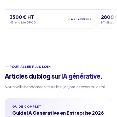
3500 € HT
2800 
★
4,9 · +100 avis
HT · éligible OPCO
HT · éligi
POUR ALLER PLUS LOIN
Articles du blog sur
IA générative
.
Notre veille hebdomadaire sur le sujet, par les experts Learni.
GUIDE COMPLET
Guide IA Générative en Entreprise 2026