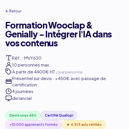
← Retour
Formation Wooclap &
Genially - Intégrer l'IA dans
vos contenus
Réf. : MVY630
10 personnes max.
À partir de
4400€ HT
/ par personne
Présentiel sur devis · +450€ avec passage de
certification
4 journées
distanciel
Devis sous 48 h
Certifié Qualiopi
+10 000 apprenants formés
★ 4,9/5 avis vérifiés