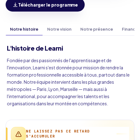
Télécharger le programme
Notre histoire
Notre vision
Notre présence
Finance
L'histoire de Learni
Fondée par des passionnés de l'apprentissage et de
l'innovation, Learni s'est donnée pour mission de rendre la
formation professionnelle accessible à tous, partout dans le
monde. Notre équipe intervient dans les plus grandes
métropoles — Paris, Lyon, Marseille — mais aussi à
l'international, pour accompagner les talents et les
organisations dans leur montée en compétences.
NE LAISSEZ PAS CE RETARD
S'ACCUMULER