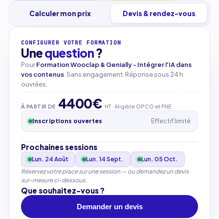
Calculer mon prix
Devis & rendez-vous
CONFIGURER VOTRE FORMATION
Une
question
?
Pour
Formation Wooclap & Genially - Intégrer l'IA dans
vos contenus
. Sans engagement. Réponse sous 24 h
ouvrées.
4400€
À PARTIR DE
HT · éligible OPCO et FNE
Inscriptions ouvertes
Effectif limité
Prochaines sessions
Lun. 24 Août
Lun. 14 Sept.
Lun. 05 Oct.
Réservez votre place sur une session — ou demandez un devis
sur-mesure ci-dessous.
Que souhaitez-vous ?
Demander un devis