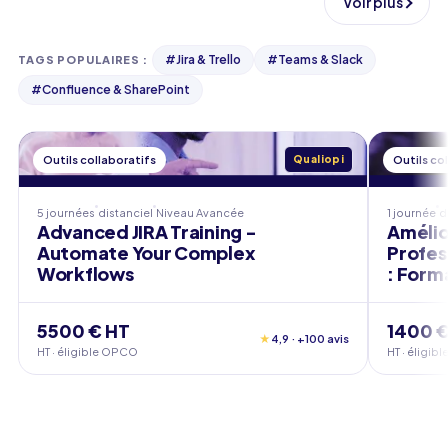
Voir plus
#
Jira & Trello
#
Teams & Slack
TAGS POPULAIRES
:
#
Confluence & SharePoint
Outils collaboratifs
Qualiopi
Outils co
5 journées
distanciel
Niveau
Avancée
1 journée
d
Advanced JIRA Training -
Amélio
Automate Your Complex
Profes
Workflows
: Form
5500 € HT
1400 €
★
4,9 · +100 avis
HT · éligible OPCO
HT · éligi