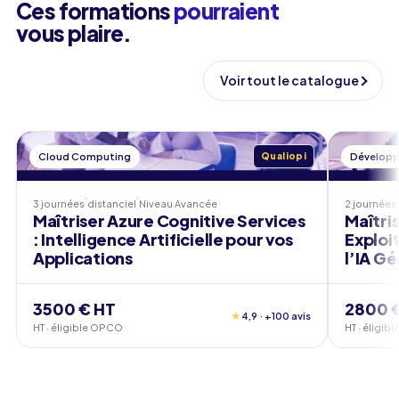
Ces formations
pourraient
vous plaire.
Voir tout le catalogue
Cloud Computing
Qualiopi
Dévelop
3 journées
distanciel
Niveau
Avancée
2 journées
Maîtriser Azure Cognitive Services
Maîtris
: Intelligence Artificielle pour vos
Exploi
Applications
l’IA G
3500 € HT
2800 
★
4,9 · +100 avis
HT · éligible OPCO
HT · éligi