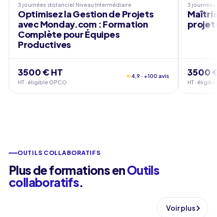
3 journées
distanciel
Niveau
Intermédiaire
3 journées
Optimisez la Gestion de Projets
Maîtri
avec Monday.com : Formation
projet
Complète pour Équipes
Productives
3500 € HT
3500 
★
4,9 · +100 avis
HT · éligible OPCO
HT · éligi
OUTILS COLLABORATIFS
Plus de formations en
Outils
collaboratifs
.
Voir plus