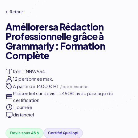
← Retour
Améliorer sa Rédaction
Professionnelle grâce à
Grammarly : Formation
Complète
Réf. : NNW554
12 personnes max.
À partir de
1400 € HT
/ par personne
Présentiel sur devis · +450€ avec passage de
certification
1 journée
distanciel
Devis sous 48 h
Certifié Qualiopi