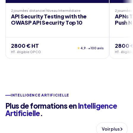
2 journées
distanciel
Niveau
Intermédiaire
2 journées
API Security Testing with the
APNs T
OWASP API Security Top 10
Push N
2800 € HT
2800 
★
4,9 · +100 avis
HT · éligible OPCO
HT · éligi
INTELLIGENCE ARTIFICIELLE
Plus de formations en
Intelligence
Artificielle
.
Voir plus