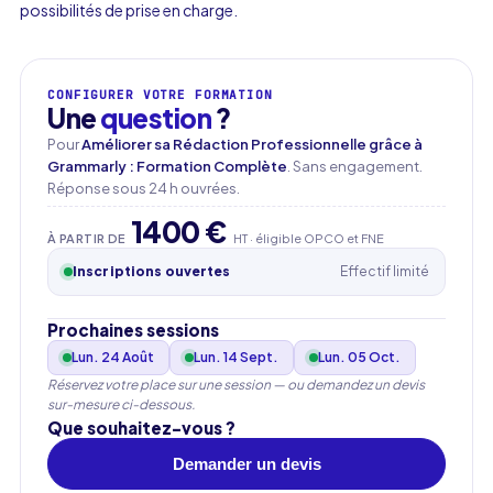
possibilités de prise en charge.
CONFIGURER VOTRE FORMATION
Une
question
?
Pour
Améliorer sa Rédaction Professionnelle grâce à
Grammarly : Formation Complète
. Sans engagement.
Réponse sous 24 h ouvrées.
1400 €
À PARTIR DE
HT · éligible OPCO et FNE
Inscriptions ouvertes
Effectif limité
Prochaines sessions
Lun. 24 Août
Lun. 14 Sept.
Lun. 05 Oct.
Réservez votre place sur une session — ou demandez un devis
Prénom
sur-mesure ci-dessous.
Que souhaitez-vous ?
Demander un devis
Nom