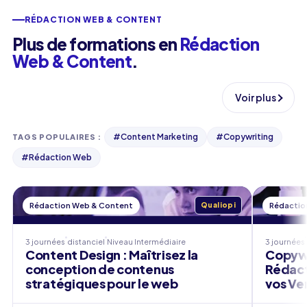
RÉDACTION WEB & CONTENT
Plus de formations en
Rédaction
Web & Content
.
Voir plus
#
Content Marketing
#
Copywriting
TAGS POPULAIRES
:
#
Rédaction Web
Rédaction Web & Content
Qualiopi
Rédactio
3 journées
distanciel
Niveau
Intermédiaire
3 journées
Content Design : Maîtrisez la
Copywri
conception de contenus
Rédact
stratégiques pour le web
vos Ve