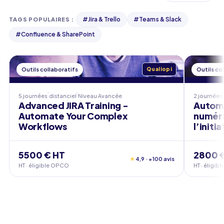
#
Jira & Trello
#
Teams & Slack
TAGS POPULAIRES
:
#
Confluence & SharePoint
Outils collaboratifs
Qualiopi
Outils co
5 journées
distanciel
Niveau
Avancée
2 journées
Advanced JIRA Training -
Automa
Automate Your Complex
numéri
Workflows
l’initi
5500 € HT
2800 
★
4,9 · +100 avis
HT · éligible OPCO
HT · éligi