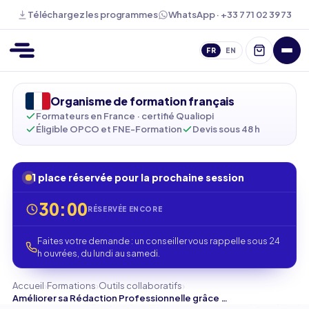
WhatsApp · +33 7 71 02 39 73
Téléchargez les programmes
FR
EN
Organisme de formation français
Formateurs en France · certifié Qualiopi
Éligible OPCO et FNE-Formation
Devis sous 48 h
1 place réservée pour la prochaine session
30:00
RÉSERVÉE ENCORE
Faites votre demande : un conseiller vous rappelle sous 24
h ouvrées, du lundi au samedi.
›
›
›
Accueil
Formations
Outils collaboratifs
Améliorer sa Rédaction Professionnelle grâce à Grammarly : Formation Complète