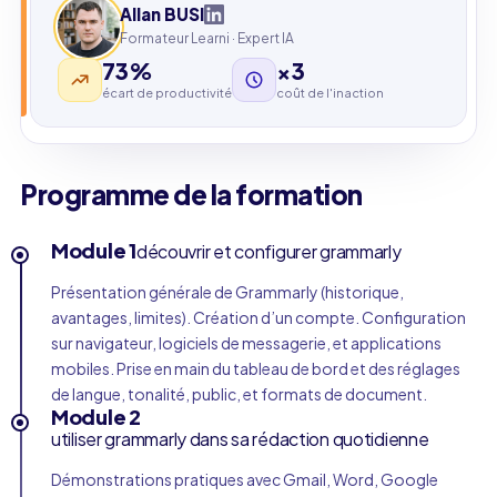
Allan BUSI
Formateur Learni · Expert IA
73%
×3
écart de productivité
coût de l'inaction
Programme de la formation
Module 1
découvrir et configurer grammarly
Présentation générale de Grammarly (historique,
avantages, limites). Création d’un compte. Configuration
sur navigateur, logiciels de messagerie, et applications
mobiles. Prise en main du tableau de bord et des réglages
de langue, tonalité, public, et formats de document.
Module 2
utiliser grammarly dans sa rédaction quotidienne
Démonstrations pratiques avec Gmail, Word, Google