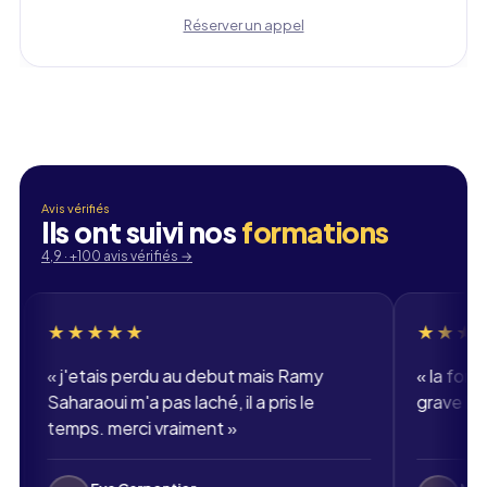
Réserver un appel
Email professionnel
Téléphone
🇫🇷
+33
▾
Avis vérifiés
Ils ont suivi nos
formations
4,9 · +100 avis vérifiés
→
★★★★
★★★★★
etais perdu au debut mais Ramy
«
la formation dev 
raoui m'a pas laché, il a pris le
grave bien. merci 
ps. merci vraiment
»