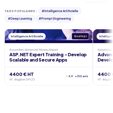
#
Intelligence Artificielle
TAGS POPULAIRES
:
#
Deep Learning
#
Prompt Engineering
Intelligence Artificielle
Qualiopi
Intelligen
4 journées
distanciel
Niveau
Expert
4 journées
ASP.NET Expert Training - Develop
Advanc
Scalable and Secure Apps
Develo
4400 € HT
4400 
★
4,9 · +100 avis
HT · éligible OPCO
HT · éligi