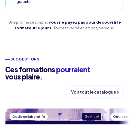
gratuite.
Une promesse simple :
vous ne payez pas pour découvrir le
formateur le jour J.
Tout est validé en amont, par vous.
SUGGESTIONS
Ces formations
pourraient
vous plaire.
Voir tout le catalogue
Outils collaboratifs
Qualiopi
Outils co