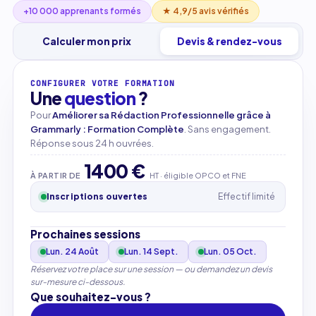
+10 000 apprenants formés
★ 4,9/5 avis vérifiés
Calculer mon prix
Devis & rendez-vous
CONFIGURER VOTRE FORMATION
Une
question
?
Pour
Améliorer sa Rédaction Professionnelle grâce à
Grammarly : Formation Complète
. Sans engagement.
Réponse sous 24 h ouvrées.
1400 €
À PARTIR DE
HT · éligible OPCO et FNE
Inscriptions ouvertes
Effectif limité
Prochaines sessions
Lun. 24 Août
Lun. 14 Sept.
Lun. 05 Oct.
Réservez votre place sur une session — ou demandez un devis
sur-mesure ci-dessous.
Que souhaitez-vous ?