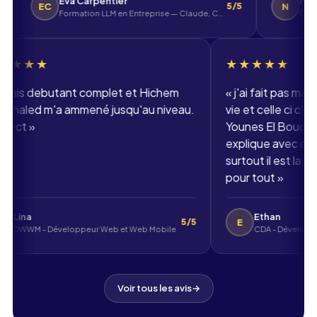
Eva Carpentier
Nolan
C
N
5/5
Formation LLM en Entreprise — Claude, ChatGPT, Mistral
DWWM - Développ
★★★★★
★★★
«
j'etais debutant complet et Hichem
«
j'ai fai
Benkhaled m'a ammené jusqu'au niveau.
vie et cel
respect
»
Younes El B
explique
surtout il
pour tou
Lina
Eth
L
E
5/5
DWWM - Développeur Web et Web Mobile
Voir tous les avis
→