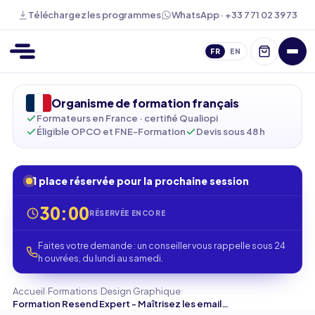
WhatsApp · +33 7 71 02 39 73
Téléchargez les programmes
FR
EN
Organisme de formation français
Formateurs en France · certifié Qualiopi
Éligible OPCO et FNE-Formation
Devis sous 48 h
1 place réservée pour la prochaine session
30:00
RÉSERVÉE ENCORE
Faites votre demande : un conseiller vous rappelle sous 24
h ouvrées, du lundi au samedi.
›
›
›
Accueil
Formations
Design Graphique
Formation Resend Expert - Maîtrisez les emails transactionnels scalables