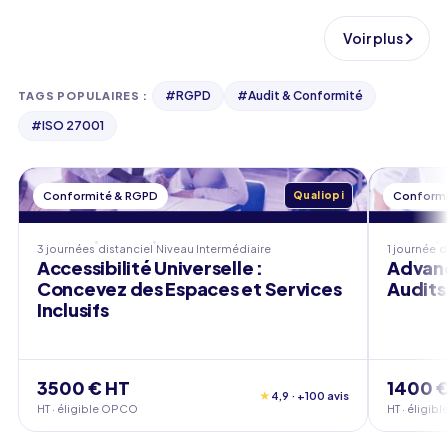
Voir plus
#
RGPD
#
Audit & Conformité
TAGS POPULAIRES
:
#
ISO 27001
Conformité & RGPD
Qualiopi
Conformi
3 journées
distanciel
Niveau
Intermédiaire
1 journée
d
Accessibilité Universelle :
Advanc
Concevez des Espaces et Services
Audits 
Inclusifs
3500 € HT
1400 €
★
4,9 · +100 avis
HT · éligible OPCO
HT · éligi