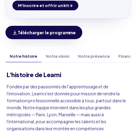
M'inscrire et offrir un kit
Télécharger le programme
Notre histoire
Notre vision
Notre présence
Finance
L'histoire de Learni
Fondée par des passionnés de l'apprentissage et de
l'innovation, Learni s'est donnée pour mission de rendre la
formation professionnelle accessible à tous, partout dans le
monde. Notre équipe intervient dans les plus grandes
métropoles — Paris, Lyon, Marseille — mais aussi à
l'international, pour accompagner les talents et les
organisations dans leur montée en compétences.