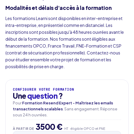
Modalités et délais d'accès à la formation
Les formations Learni sont disponibles en inter-entreprise et
intra-entreprise, en présentiel comme en distanciel. Les
inscriptions sont possibles jusqu'à 48 heures ouvrées avant le
début de la formation. Nos formations sont éligibles aux
financements OPCO, France Travail, FNE-Formation et CSP
(contrat de sécurisation professionnelle). Contactez-nous
pour étudier ensemble votre projet de formation et les
possibilités de prise en charge.
CONFIGURER VOTRE FORMATION
Une
question
?
Pour
Formation Resend Expert - Maîtrisez les emails
Prénom
transactionnels scalables
. Sans engagement. Réponse
sous 24 h ouvrées.
3500 €
À PARTIR DE
HT · éligible OPCO et FNE
Nom