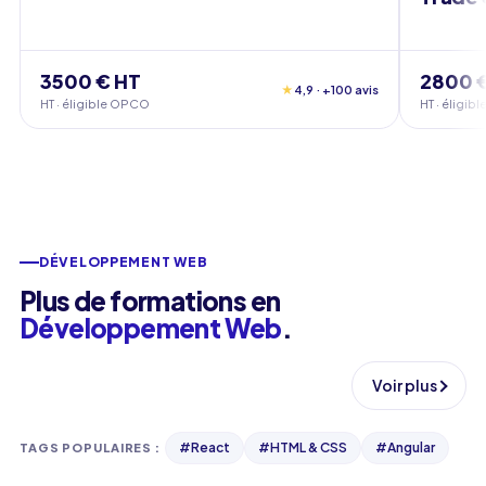
3500 € HT
2800 
★
4,9 · +100 avis
HT · éligible OPCO
HT · éligi
DÉVELOPPEMENT WEB
Plus de formations en
Développement Web
.
Voir plus
#
React
#
HTML & CSS
#
Angular
TAGS POPULAIRES
: