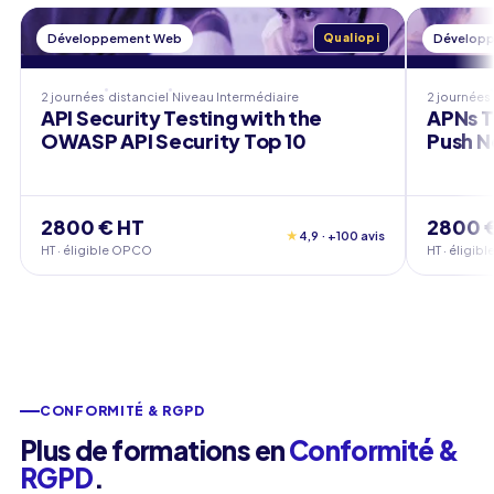
Développement Web
Qualiopi
Dévelop
2 journées
distanciel
Niveau
Intermédiaire
2 journées
API Security Testing with the
APNs T
OWASP API Security Top 10
Push N
2800 € HT
2800 
★
4,9 · +100 avis
HT · éligible OPCO
HT · éligi
CONFORMITÉ & RGPD
Plus de formations en
Conformité &
RGPD
.