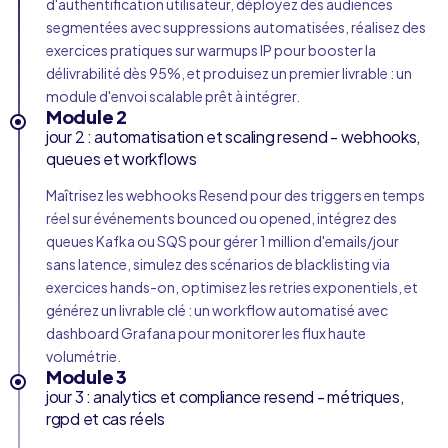
d'authentification utilisateur, déployez des audiences
segmentées avec suppressions automatisées, réalisez des
exercices pratiques sur warmups IP pour booster la
délivrabilité dès 95%, et produisez un premier livrable : un
module d'envoi scalable prêt à intégrer.
Module 2
jour 2 : automatisation et scaling resend - webhooks,
queues et workflows
Maîtrisez les webhooks Resend pour des triggers en temps
réel sur événements bounced ou opened, intégrez des
queues Kafka ou SQS pour gérer 1 million d'emails/jour
sans latence, simulez des scénarios de blacklisting via
exercices hands-on, optimisez les retries exponentiels, et
générez un livrable clé : un workflow automatisé avec
dashboard Grafana pour monitorer les flux haute
volumétrie.
Module 3
jour 3 : analytics et compliance resend - métriques,
rgpd et cas réels