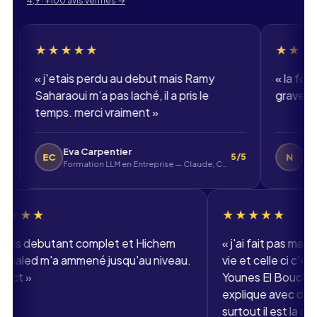
4,9 · +100 avis vérifiés
→
★★★★
★★★★★
etais perdu au debut mais Ramy
«
la formation dev 
aoui m'a pas laché, il a pris le
grave bien. merci A
s. merci vraiment
»
Eva Carpentier
Nolan
N
5/5
Formation LLM en Entreprise — Claude, ChatGPT, Mistral
DWWM - Développ
★★★★★
★★★
«
j'etais debutant complet et Hichem
«
j'ai fa
Benkhaled m'a ammené jusqu'au niveau.
vie et ce
respect
»
Younes El 
explique
surtout i