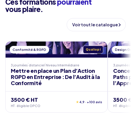
Ces formations
pourraient
vous plaire.
Voir tout le catalogue
Conformité & RGPD
Qualiopi
Design G
3 journées
distanciel
Niveau
Intermédiaire
3 journées
Mettre en place un Plan d’Action
Concev
RGPD en Entreprise : De l’Audit à la
Paths 
Conformité
l’Appr
3500 € HT
3500 
★
4,9 · +100 avis
HT · éligible OPCO
HT · éligi