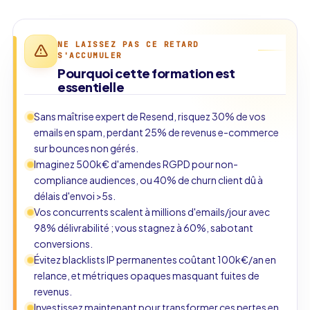
NE LAISSEZ PAS CE RETARD
S'ACCUMULER
Pourquoi cette formation est
essentielle
Sans maîtrise expert de Resend, risquez 30% de vos
emails en spam, perdant 25% de revenus e-commerce
sur bounces non gérés.
Imaginez 500k€ d'amendes RGPD pour non-
compliance audiences, ou 40% de churn client dû à
délais d'envoi >5s.
Vos concurrents scalent à millions d'emails/jour avec
98% délivrabilité ; vous stagnez à 60%, sabotant
conversions.
Évitez blacklists IP permanentes coûtant 100k€/an en
relance, et métriques opaques masquant fuites de
revenus.
Investissez maintenant pour transformer ces pertes en