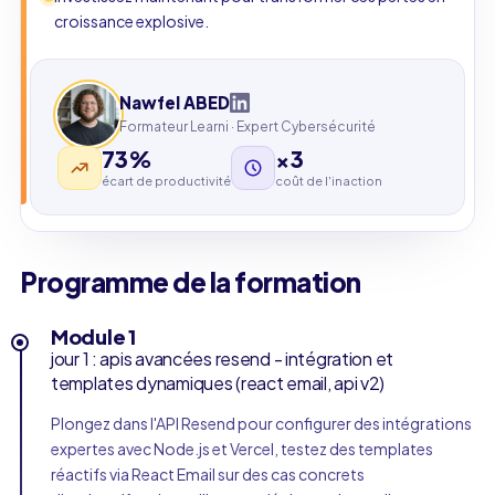
croissance explosive.
Nawfel ABED
Formateur Learni · Expert Cybersécurité
73%
×3
écart de productivité
coût de l'inaction
Programme de la formation
Module 1
jour 1 : apis avancées resend - intégration et
templates dynamiques (react email, api v2)
Plongez dans l'API Resend pour configurer des intégrations
expertes avec Node.js et Vercel, testez des templates
réactifs via React Email sur des cas concrets