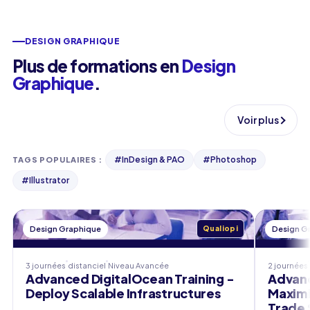
DESIGN GRAPHIQUE
Plus de formations en
Design
Graphique
.
Voir plus
#
InDesign & PAO
#
Photoshop
TAGS POPULAIRES
:
#
Illustrator
Design Graphique
Qualiopi
Design G
3 journées
distanciel
Niveau
Avancée
2 journées
Advanced DigitalOcean Training -
Advanc
Deploy Scalable Infrastructures
Maximi
Trade