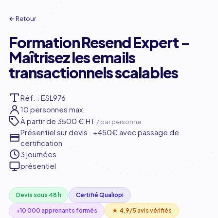
← Retour
Formation Resend Expert -
Maîtrisez les emails
transactionnels scalables
Réf. : ESL976
10 personnes max.
À partir de
3500 € HT
/ par personne
Présentiel sur devis · +450€ avec passage de
certification
3 journées
présentiel
Devis sous 48 h
Certifié Qualiopi
+10 000 apprenants formés
★ 4,9/5 avis vérifiés