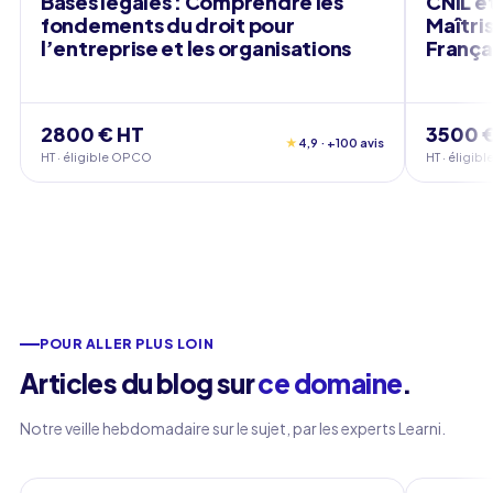
Bases légales : Comprendre les
CNIL e
fondements du droit pour
Maîtri
l’entreprise et les organisations
França
2800 € HT
3500 
★
4,9 · +100 avis
HT · éligible OPCO
HT · éligi
POUR ALLER PLUS LOIN
Articles du blog sur
ce domaine
.
Notre veille hebdomadaire sur le sujet, par les experts Learni.
Cybersécurité
Cyberséc