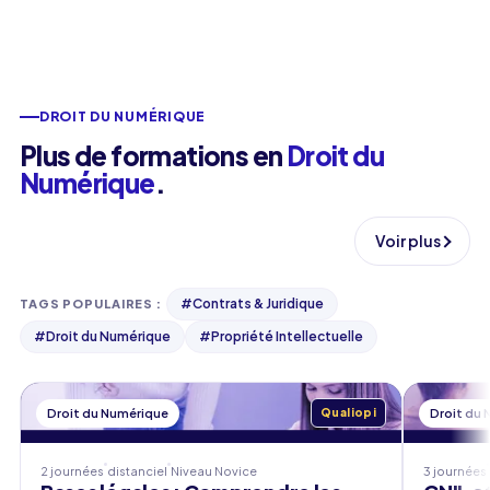
DROIT DU NUMÉRIQUE
Plus de formations en
Droit du
Numérique
.
Voir plus
#
Contrats & Juridique
TAGS POPULAIRES
:
#
Droit du Numérique
#
Propriété Intellectuelle
Droit du Numérique
Qualiopi
Droit du
2 journées
distanciel
Niveau
Novice
3 journées