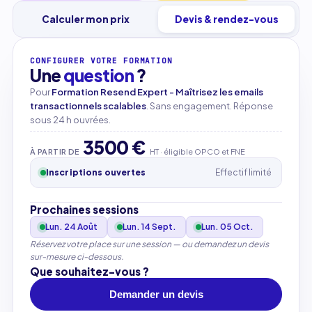
Calculer mon prix
Devis & rendez-vous
CONFIGURER VOTRE FORMATION
Une
question
?
Pour
Formation Resend Expert - Maîtrisez les emails
transactionnels scalables
. Sans engagement. Réponse
sous 24 h ouvrées.
3500 €
À PARTIR DE
HT · éligible OPCO et FNE
Inscriptions ouvertes
Effectif limité
Prochaines sessions
Lun. 24 Août
Lun. 14 Sept.
Lun. 05 Oct.
Réservez votre place sur une session — ou demandez un devis
sur-mesure ci-dessous.
Que souhaitez-vous ?
Demander un devis