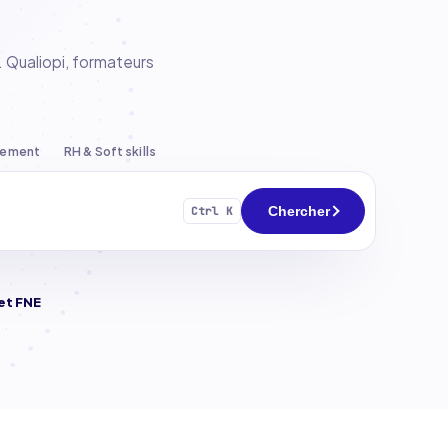
 Qualiopi, formateurs
pement
RH & Soft skills
Chercher
Ctrl K
et FNE