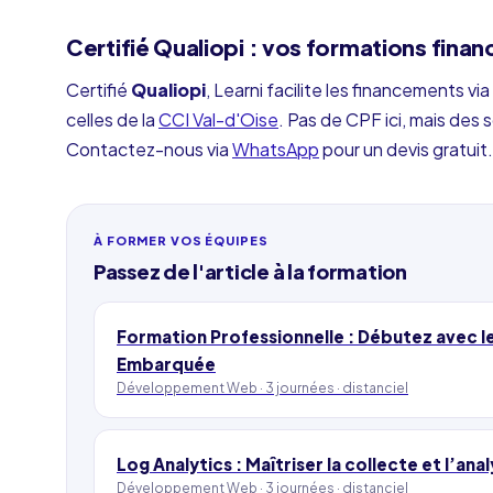
Certifié Qualiopi : vos formations finan
Certifié
Qualiopi
, Learni facilite les financements 
celles de la
CCI Val-d'Oise
. Pas de CPF ici, mais des
Contactez-nous via
WhatsApp
pour un devis gratuit.
À FORMER VOS ÉQUIPES
Passez de l'article
à la formation
Formation Professionnelle : Débutez avec le
Embarquée
Développement Web ·
3 journées
·
distanciel
Log Analytics : Maîtriser la collecte et l’a
Développement Web ·
3 journées
·
distanciel