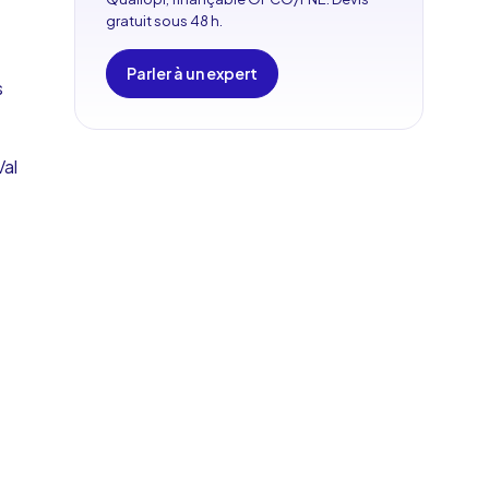
gratuit sous 48 h.
Parler à un expert
s
Val