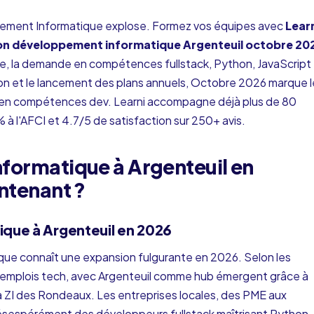
ement Informatique explose. Formez vos équipes avec
Lear
on développement informatique Argenteuil octobre 20
ise, la demande en compétences fullstack, Python, JavaScript
on et le lancement des plans annuels, Octobre 2026 marque l
 en compétences dev. Learni accompagne déjà plus de 80
 à l'AFCI et 4.7/5 de satisfaction sur 250+ avis.
formatique à Argenteuil en
ntenant ?
que à Argenteuil en 2026
que connaît une expansion fulgurante en 2026. Selon les
0 emplois tech, avec Argenteuil comme hub émergent grâce à
a ZI des Rondeaux. Les entreprises locales, des PME aux
ésespérément des développeurs fullstack maîtrisant Python,