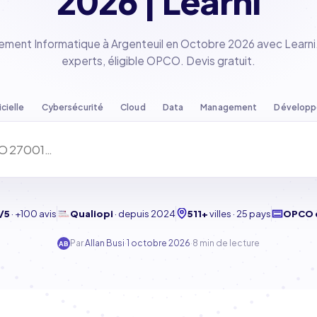
2026 | Learni
ent Informatique à Argenteuil en Octobre 2026 avec Learni.
experts, éligible OPCO. Devis gratuit.
icielle
Cybersécurité
Cloud
Data
Management
Dévelop
/5
·
+100 avis
Qualiopi
·
depuis 2024
511+
villes · 25 pays
OPCO 
Par
Allan Busi
·
1 octobre 2026
·
8 min de lecture
AB