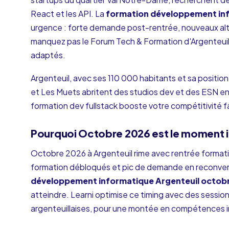
React et les API. La
formation développement inf
urgence : forte demande post-rentrée, nouveaux alt
manquez pas le Forum Tech & Formation d'Argenteui
adaptés.
Argenteuil, avec ses 110 000 habitants et sa position
et Les Muets abritent des studios dev et des ESN en
formation dev fullstack booste votre compétitivité f
Pourquoi Octobre 2026 est le moment i
Octobre 2026 à Argenteuil rime avec rentrée formati
formation débloqués et pic de demande en reconvers
développement informatique Argenteuil octob
atteindre. Learni optimise ce timing avec des session
argenteuillaises, pour une montée en compétences 