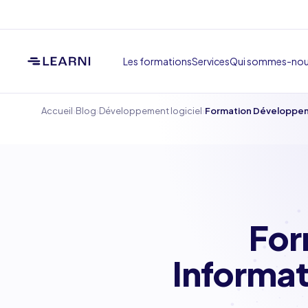
Les formations
Services
Qui sommes-no
›
›
›
Accueil
Blog
Développement logiciel
Formation Développeme
For
Informat