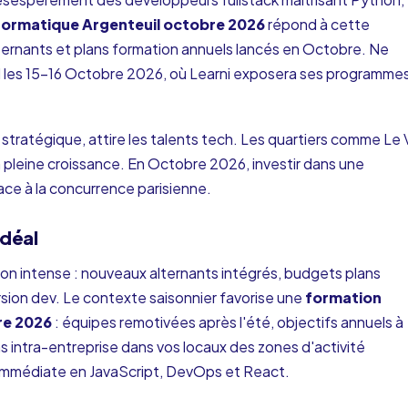
ormatique Argenteuil octobre 2026
répond à cette
ernants et plans formation annuels lancés en Octobre. Ne
l les 15-16 Octobre 2026, où Learni exposera ses programme
 stratégique, attire les talents tech. Les quartiers comme Le 
 pleine croissance. En Octobre 2026, investir dans une
ace à la concurrence parisienne.
déal
on intense : nouveaux alternants intégrés, budgets plans
ion dev. Le contexte saisonnier favorise une
formation
re 2026
: équipes remotivées après l'été, objectifs annuels à
s intra-entreprise dans vos locaux des zones d'activité
immédiate en JavaScript, DevOps et React.