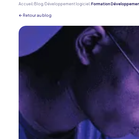
Accueil
/
Blog
/
Développement logiciel
/
Formation Développement 
← Retour au blog