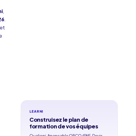
ni
,
26
.
 et
e
LEARNI
Construisez le plan de
formation de vos équipes
Qualiopi, finançable OPCO/FNE. Devis