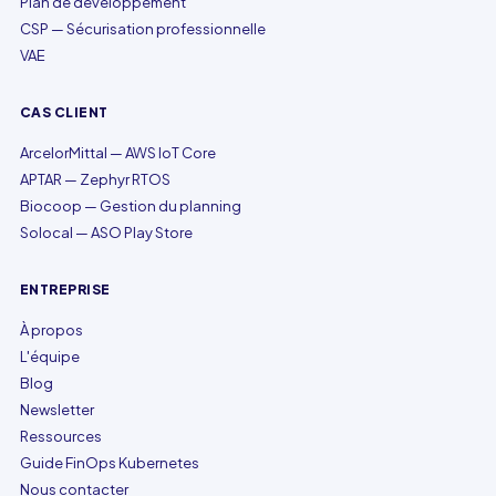
Plan de développement
CSP — Sécurisation professionnelle
VAE
CAS CLIENT
ArcelorMittal — AWS IoT Core
APTAR — Zephyr RTOS
Biocoop — Gestion du planning
Solocal — ASO Play Store
ENTREPRISE
À propos
L'équipe
Blog
Newsletter
Ressources
Guide FinOps Kubernetes
Nous contacter