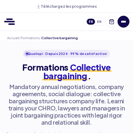
Téléchargez les programmes
FR
EN
Accueil
/
Formations
/
Collective bargaining
Qualiopi · Depuis 2024 · 99 % de satisfaction
Formations
Collective
bargaining
.
Mandatory annual negotiations, company
agreements, social dialogue: collective
bargaining structures company life. Learni
trains your CHRO, lawyers and managers in
joint bargaining practices with legal rigor
and relational skill.