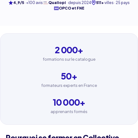
4,9/5
·
+100 avis
Qualiopi
·
depuis 2024
511+
villes · 25 pays
OPCO et FNE
2 000
+
formations sur le catalogue
50
+
formateurs experts en France
10 000
+
apprenants formés
Pourquoi se former en Collective