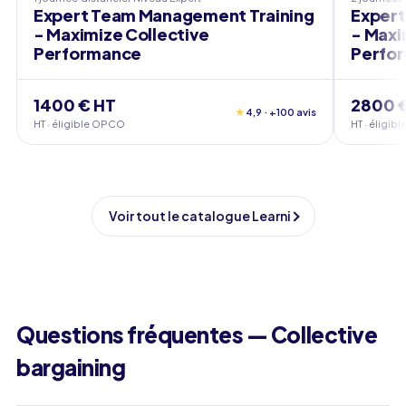
Expert Team Management Training
Expert
- Maximize Collective
- Maxi
Performance
Perfo
1400 € HT
2800 
★
4,9 · +100 avis
HT · éligible OPCO
HT · éligi
Voir tout le catalogue Learni
Questions fréquentes — Collective
bargaining