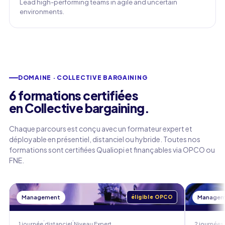
Lead high-performing teams in agile and uncertain
environments.
DOMAINE · COLLECTIVE BARGAINING
6 formations certifiées
en Collective bargaining.
Chaque parcours est conçu avec un formateur expert et
déployable en présentiel, distanciel ou hybride. Toutes nos
formations sont certifiées Qualiopi et finançables via OPCO ou
FNE.
Management
éligible OPCO
Managem
1 journée
distanciel
Niveau
Expert
2 journées