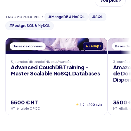
Voir plus
#
MongoDB & NoSQL
#
SQL
TAGS POPULAIRES
:
#
PostgreSQL & MySQL
Bases de données
Qualiopi
Bases de
5 journées
distanciel
Niveau
Avancée
3 journées
Advanced CouchDB Training -
Amazon
Master Scalable NoSQL Databases
de Don
Dispon
5500 € HT
3500 
★
4,9 · +100 avis
HT · éligible OPCO
HT · éligi