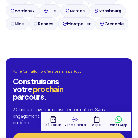
Bordeaux
Lille
Nantes
Strasbourg
Nice
Rennes
Montpellier
Grenoble
Votre formation professionnelle partout
Construisons
votre
prochain
parcours.
30 minutes avec un conseiller formation. Sans
engagement. Sans argumentaire commercial maquillé
en démo.
Sélection
Trouver ma formation
Appel
WhatsApp