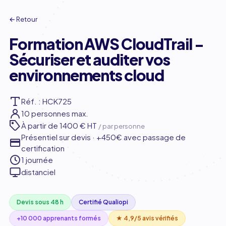
← Retour
Formation AWS CloudTrail -
Sécuriser et auditer vos
environnements cloud
Réf. : HCK725
10 personnes max.
À partir de
1400 € HT
/ par personne
Présentiel sur devis · +450€ avec passage de
certification
1 journée
distanciel
Devis sous 48 h
Certifié Qualiopi
+10 000 apprenants formés
★ 4,9/5 avis vérifiés