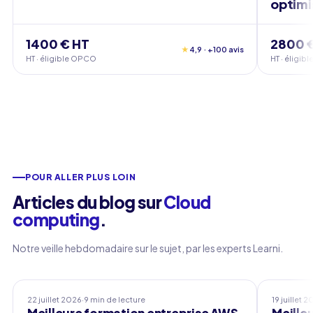
optimi
1400 € HT
2800 
★
4,9 · +100 avis
HT · éligible OPCO
HT · éligi
POUR ALLER PLUS LOIN
Articles du blog sur
Cloud
computing
.
Notre veille hebdomadaire sur le sujet, par les experts Learni.
Meilleure formation entreprise
Meilleure
22 juillet 2026
·
9 min de lecture
19 juillet 