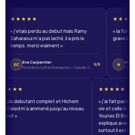
Email professionnel
★★★
★★★★★
tais perdu au debut mais Ramy
«
la formation dev e
Téléphone
aoui m'a pas laché, il a pris le
grave bien. merci A
🇫🇷
+33
▾
s. merci vraiment
»
Eva Carpentier
Nolan
N
5/5
Formation LLM en Entreprise — Claude, ChatGPT, Mistral
DWWM - Développe
★★★★★
★★★
«
j'etais debutant complet et Hichem
«
j'ai fa
Benkhaled m'a ammené jusqu'au niveau.
vie et c
respect
»
Younes El
expliqu
surtout i