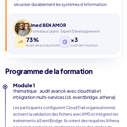
sécuriser durablement les systèmes d’information.
Imed BEN AMOR
Formateur Learni · Expert Développement
73%
×3
écart de productivité
coût de l'inaction
Programme de la formation
Module 1
thématique : audit avancé avec cloudtrail et
intégration multi-services (cli, eventbridge, athena)
Les participants configurent CloudTrail organisationnel,
activent la validation des fichiers avec KMS et intègrent les
événements à EventBridge. Ils créent des requêtes Athena