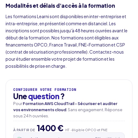
Modalités et délais d'accès à la formation
Les formations Learni sont disponibles en inter-entreprise et
intra-entreprise, en présentiel comme en distanciel. Les
inscriptions sont possibles jusqu'à 48 heures ouvrées avant le
début de la formation. Nos formations sont éligibles aux
financements OPCO, France Travail, FNE-Formation et CSP
(contrat de sécurisation professionnelle). Contactez-nous
pour étudier ensemble votre projet de formation et les
possibilités de prise en charge.
CONFIGURER VOTRE FORMATION
Une
question
?
Pour
Formation AWS CloudTrail - Sécuriser et auditer
vos environnements cloud
. Sans engagement. Réponse
sous 24 h ouvrées.
1400 €
À PARTIR DE
HT · éligible OPCO et FNE