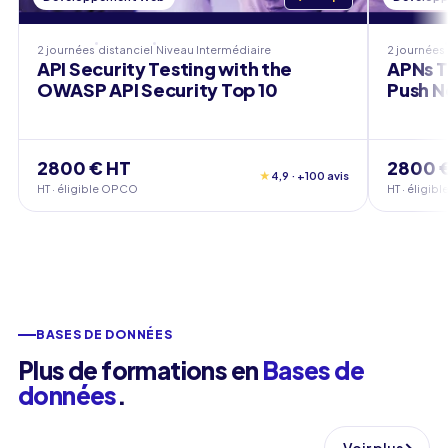
2 journées
distanciel
Niveau
Intermédiaire
2 journées
API Security Testing with the
APNs T
OWASP API Security Top 10
Push N
2800 € HT
2800 
★
4,9 · +100 avis
HT · éligible OPCO
HT · éligi
BASES DE DONNÉES
Plus de formations en
Bases de
données
.