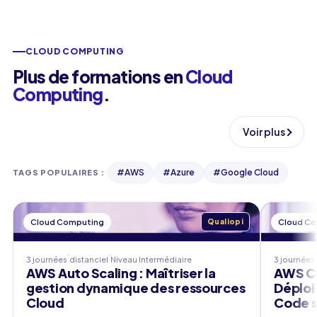
CLOUD COMPUTING
Plus de formations en
Cloud
Computing
.
Voir plus
#
AWS
#
Azure
#
Google Cloud
TAGS POPULAIRES
:
Cloud Computing
Qualiopi
Cloud C
3 journées
distanciel
Niveau
Intermédiaire
3 journées
AWS Auto Scaling : Maîtriser la
AWS CD
gestion dynamique des ressources
Déploi
Cloud
Code s