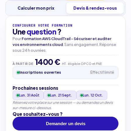
Calculer mon prix
Devis & rendez-vous
CONFIGURER VOTRE FORMATION
Une
question
?
Pour
Formation AWS CloudTrail - Sécuriser et auditer
vos environnements cloud
. Sans engagement. Réponse
sous 24 h ouvrées.
1400 €
À PARTIR DE
HT · éligible OPCO et FNE
Inscriptions ouvertes
Effectif limité
Prochaines sessions
Lun. 31 Août
Lun. 21 Sept.
Lun. 12 Oct.
Réservez votre place sur une session — ou demandez un devis
sur-mesure ci-dessous.
Que souhaitez-vous ?
Demander un devis