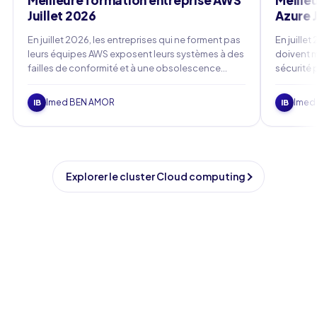
Meilleure formation entreprise AWS
Meille
Juillet 2026
Azure J
En juillet 2026, les entreprises qui ne forment pas
En juille
leurs équipes AWS exposent leurs systèmes à des
doivent 
failles de conformité et à une obsolescence
sécurité p
rapide des compétences internes.
Imed BEN AMOR
Imed
IB
IB
Explorer le cluster Cloud computing