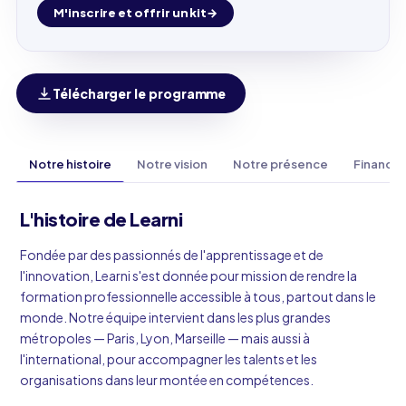
M'inscrire et offrir un kit
Télécharger le programme
Notre histoire
Notre vision
Notre présence
Finance
L'histoire de Learni
Fondée par des passionnés de l'apprentissage et de
l'innovation, Learni s'est donnée pour mission de rendre la
formation professionnelle accessible à tous, partout dans le
monde. Notre équipe intervient dans les plus grandes
métropoles — Paris, Lyon, Marseille — mais aussi à
l'international, pour accompagner les talents et les
organisations dans leur montée en compétences.