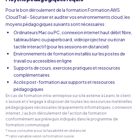
Pour le bon déroulement de la formation Formation AWS
CloudTrail - Sécuriser et auditer vos environnements cloud, les
moyens pédagogiques suivants sont nécessaires :
Ordinateurs Mac ou PC, connexion internet haut débit fibre,
tableau blanc ou paperboard, vidéoprojecteur ou écran
tactile interactif (pour les sessions en distanciel)
Environnements de formation installés sur les postes de
travail ou accessibles en ligne
Supports de cours, exercices pratiques et ressources
complémentaires
Accès post-formation aux supports et ressources
pédagogiques
En cas de formation intra-entreprise sur site externe à Learni, le client
s'assure et s'engage à disposer de toutes les ressources matérielles
pédagogiques nécessaires (équipements informatiques, connexion
internet…) au bon déroulement de l'action de formation
conformément aux prérequis indiqués dans le programme de
formation communiqué.
* nous consulter pour la faisabilité en distanciel
** ratio variable selon la formation suivie