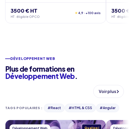
3500 € HT
3500 
★
4,9 · +100 avis
HT · éligible OPCO
HT · éligi
DÉVELOPPEMENT WEB
Plus de formations en
Développement Web
.
Voir plus
#
React
#
HTML & CSS
#
Angular
TAGS POPULAIRES
:
Développement Web
Qualiopi
Dévelop