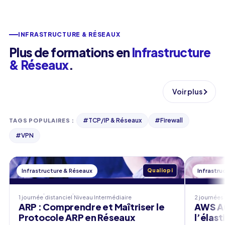
INFRASTRUCTURE & RÉSEAUX
Plus de formations en
Infrastructure
& Réseaux
.
Voir plus
#
TCP/IP & Réseaux
#
Firewall
TAGS POPULAIRES
:
#
VPN
Infrastructure & Réseaux
Qualiopi
Infrastru
1 journée
distanciel
Niveau
Intermédiaire
2 journées
ARP : Comprendre et Maîtriser le
AWS Au
Protocole ARP en Réseaux
l’élast