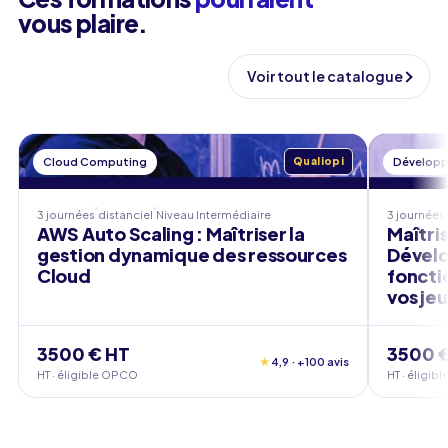
vous plaire.
Voir tout le catalogue
Cloud Computing
Qualiopi
Dévelop
3 journées
distanciel
Niveau
Intermédiaire
3 journées
AWS Auto Scaling : Maîtriser la
Maîtris
gestion dynamique des ressources
Dévelo
Cloud
foncti
vos je
3500 € HT
3500 
★
4,9 · +100 avis
HT · éligible OPCO
HT · éligi