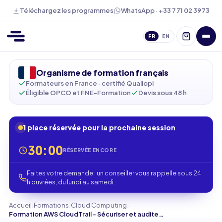
WhatsApp · +33 7 71 02 39 73
Téléchargez les programmes
FR
EN
Organisme de formation français
Formateurs en France · certifié Qualiopi
Éligible OPCO et FNE-Formation
Devis sous 48 h
1 place réservée pour la prochaine session
30:00
RÉSERVÉE ENCORE
Faites votre demande : un conseiller vous rappelle sous 24
h ouvrées, du lundi au samedi.
›
›
›
Accueil
Formations
Cloud Computing
Formation AWS CloudTrail - Sécuriser et auditer vos environnements cloud