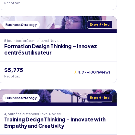
Net of tax
Business Strategy
Expert-led
5 journées
présentiel
Level
Novice
Formation Design Thinking - Innovez
centrés utilisateur
$5,775
★
4.9 · +100 reviews
Net of tax
Business Strategy
Expert-led
4 journées
distanciel
Level
Novice
Training Design Thinking - Innovate with
Empathy and Creativity