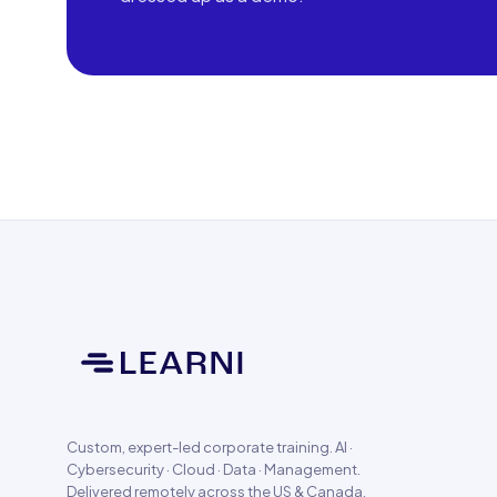
Custom, expert-led corporate training. AI ·
Cybersecurity · Cloud · Data · Management.
Delivered remotely across the US & Canada.