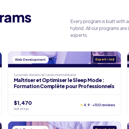
grams
Every program is built with 
hybrid. All our programs are
experts.
Web Development
Expert-led
1 journée
distanciel
Level
Intermédiaire
Maîtriser et Optimiser le Sleep Mode :
Formation Complète pour Professionnels
$1,470
★
4.9 · +100 reviews
Net of tax