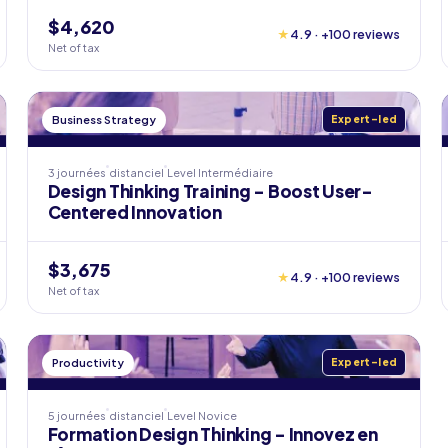
$4,620
★
4.9 · +100 reviews
Net of tax
Business Strategy
Expert-led
3 journées
distanciel
Level
Intermédiaire
Design Thinking Training - Boost User-
Centered Innovation
$3,675
★
4.9 · +100 reviews
Net of tax
Productivity
Expert-led
5 journées
distanciel
Level
Novice
Formation Design Thinking - Innovez en