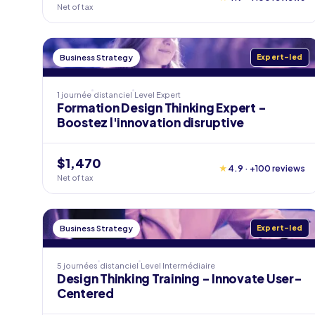
Net of tax
Business Strategy
Expert-led
1 journée
distanciel
Level
Expert
Formation Design Thinking Expert -
Boostez l'innovation disruptive
$1,470
★
4.9 · +100 reviews
Net of tax
Business Strategy
Expert-led
5 journées
distanciel
Level
Intermédiaire
Design Thinking Training - Innovate User-
Centered