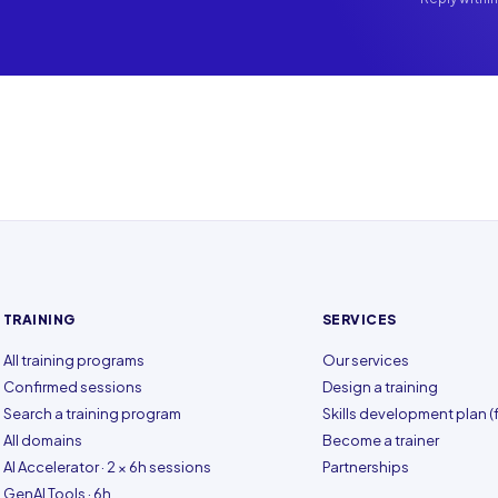
TRAINING
SERVICES
All training programs
Our services
Confirmed sessions
Design a training
Search a training program
Skills development plan (f
All domains
Become a trainer
AI Accelerator · 2 × 6h sessions
Partnerships
GenAI Tools · 6h