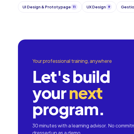
UI Design & Prototypage
UX Design
Gestio
11
9
Your professional training, anywhere
Let's build
your
next
program.
30 minutes with a learning advisor. No commit
dressed up as a demo.