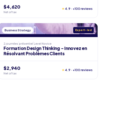
$4,620
★
4.9 · +100 reviews
Net of tax
Business Strategy
Expert-led
2 journées
présentiel
Level
Novice
Formation Design Thinking - Innovez en
Résolvant Problèmes Clients
$2,940
★
4.9 · +100 reviews
Net of tax