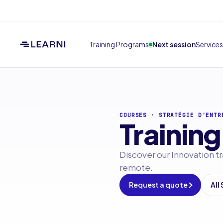
Training Programs
Next session
Services
COURSES
·
STRATÉGIE D'ENTR
Training
Discover our Innovation tr
remote.
Request a quote
All