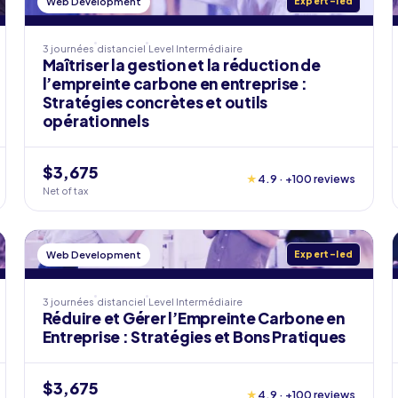
Web Development
Expert-led
3 journées
distanciel
Level
Intermédiaire
Maîtriser la gestion et la réduction de
l’empreinte carbone en entreprise :
Stratégies concrètes et outils
opérationnels
$3,675
★
4.9 · +100 reviews
Net of tax
Web Development
Expert-led
3 journées
distanciel
Level
Intermédiaire
Réduire et Gérer l’Empreinte Carbone en
Entreprise : Stratégies et Bons Pratiques
$3,675
★
4.9 · +100 reviews