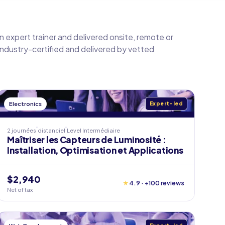
an expert trainer and delivered onsite, remote or
 industry-certified and delivered by vetted
Electronics
Expert-led
2 journées
distanciel
Level
Intermédiaire
Maîtriser les Capteurs de Luminosité :
Installation, Optimisation et Applications
$2,940
★
4.9 · +100 reviews
Net of tax