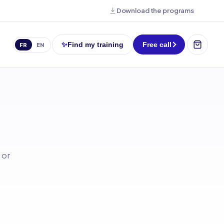
Download the programs
✨
Find my training
Free call
FR
EN
 or