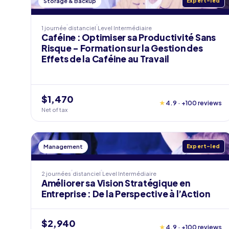
Storage & Backup
Expert-led
1 journée
distanciel
Level
Intermédiaire
Caféine : Optimiser sa Productivité Sans
Risque - Formation sur la Gestion des
Effets de la Caféine au Travail
$1,470
★
4.9 · +100 reviews
Net of tax
Management
Expert-led
2 journées
distanciel
Level
Intermédiaire
Améliorer sa Vision Stratégique en
Entreprise : De la Perspective à l’Action
$2,940
★
4.9 · +100 reviews