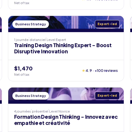
Net of tax
Business Strategy
Expert-led
1 journée
distanciel
Level
Expert
Training Design Thinking Expert - Boost
Disruptive Innovation
$1,470
★
4.9 · +100 reviews
Net of tax
Business Strategy
Expert-led
4 journées
présentiel
Level
Novice
Formation Design Thinking - Innovez avec
empathie et créativité