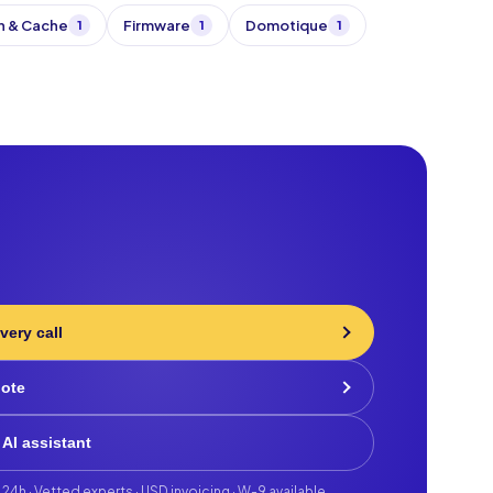
n & Cache
Firmware
Domotique
1
1
1
very call
uote
 AI assistant
 24h · Vetted experts · USD invoicing · W-9 available