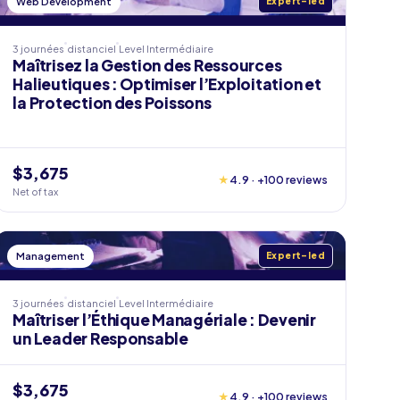
Web Development
Expert-led
3 journées
distanciel
Level
Intermédiaire
Maîtrisez la Gestion des Ressources
Halieutiques : Optimiser l’Exploitation et
la Protection des Poissons
$3,675
★
4.9 · +100 reviews
Net of tax
Management
Expert-led
3 journées
distanciel
Level
Intermédiaire
Maîtriser l’Éthique Managériale : Devenir
un Leader Responsable
$3,675
★
4.9 · +100 reviews