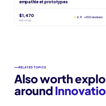
empathie et prototypes
$1,470
★
4.9 · +100 reviews
Net of tax
RELATED TOPICS
Also worth explo
around
Innovati