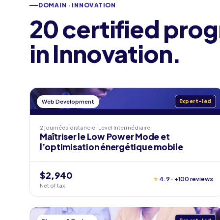
DOMAIN · INNOVATION
20 certified pro
in Innovation.
Web Development
Expert-led
2 journées
distanciel
Level
Intermédiaire
Maîtriser le Low Power Mode et
l’optimisation énergétique mobile
$2,940
★
4.9 · +100 reviews
Net of tax