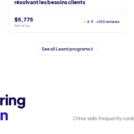
résolvant les besoins clients
$5,775
★
4.9 · +100 reviews
Net of tax
See all Learni programs
ring
on
Other skills frequently com