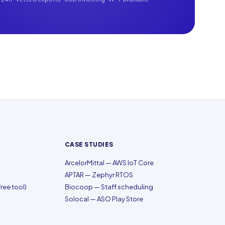
CASE STUDIES
ArcelorMittal — AWS IoT Core
APTAR — Zephyr RTOS
ree tool)
Biocoop — Staff scheduling
Solocal — ASO Play Store