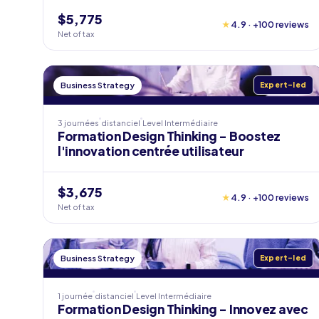
$5,775
★
4.9 · +100 reviews
Net of tax
Business Strategy
Expert-led
3 journées
distanciel
Level
Intermédiaire
Formation Design Thinking - Boostez
l'innovation centrée utilisateur
$3,675
★
4.9 · +100 reviews
Net of tax
Business Strategy
Expert-led
1 journée
distanciel
Level
Intermédiaire
Formation Design Thinking - Innovez avec