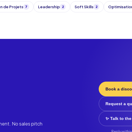
n de Projets
Leadership
Soft Skills
Optimisatio
7
2
2
Book a disco
Request a q
✨ Talk to the
ment. No sales pitch
Reply within