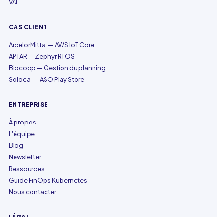
VAE
CAS CLIENT
ArcelorMittal — AWS IoT Core
APTAR — Zephyr RTOS
Biocoop — Gestion du planning
Solocal — ASO Play Store
ENTREPRISE
À propos
L'équipe
Blog
Newsletter
Ressources
Guide FinOps Kubernetes
Nous contacter
LÉGAL