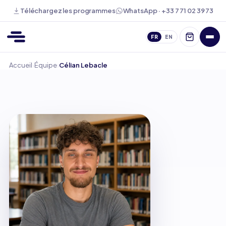
WhatsApp · +33 7 71 02 39 73
Téléchargez les programmes
FR
EN
›
›
Accueil
Équipe
Célian Lebacle