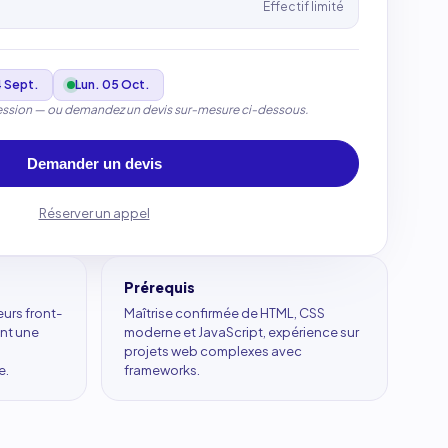
Effectif limité
4 Sept.
Lun. 05 Oct.
session — ou demandez un devis sur-mesure ci-dessous.
Demander un devis
Réserver un appel
Prérequis
urs front-
Maîtrise confirmée de HTML, CSS
ant une
moderne et JavaScript, expérience sur
projets web complexes avec
e.
frameworks.