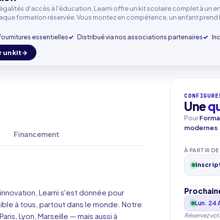
rofessionnel
négalités d'accès à l'éducation, Learni offre un kit scolaire complet à un e
haque formation réservée. Vous montez en compétence, un enfant prend 
fournitures essentielles
Distribué via nos associations partenaires
In
one
+33
▾
r un kit
CONFIGURE
Une
q
Pour
Format
modernes
Financement
À PARTIR DE
Inscrip
Prochain
innovation, Learni s'est donnée pour
ible à tous, partout dans le monde. Notre
Lun. 24 
ris, Lyon, Marseille — mais aussi à
Réservez vot