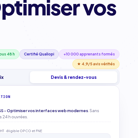
ptimiser vos
ous 48 h
Certifié Qualiopi
+10 000 apprenants formés
★ 4,9/5 avis vérifiés
ix
Devis & rendez-vous
ATION
SS - Optimiser vos interfaces web modernes
. Sans
 24 h ouvrées.
HT · éligible OPCO et FNE