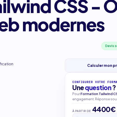
ilwind CSS - O
web modernes
Devis s
fication
Calculer mon pr
CONFIGURER VOTRE FORM
Une
question
?
Pour
Formation Tailwind C
engagement. Réponse sous
4400€
À PARTIR DE