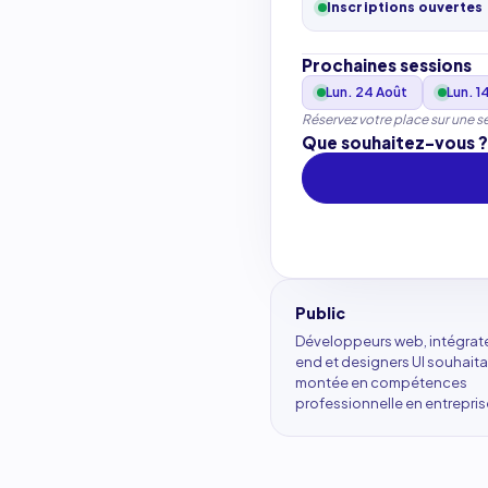
Inscriptions ouvertes
Prochaines sessions
Lun. 24 Août
Lun. 1
Réservez votre place sur une 
Que souhaitez-vous ?
Public
Développeurs web, intégrate
end et designers UI souhait
montée en compétences
professionnelle en entrepris