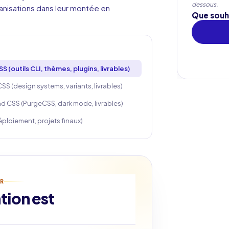
dessous.
ganisations dans leur montée en
Que souh
(outils CLI, thèmes, plugins, livrables)
 (design systems, variants, livrables)
d CSS (PurgeCSS, dark mode, livrables)
éploiement, projets finaux)
R
tion est