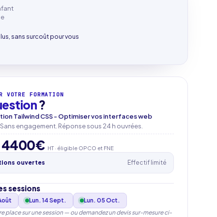
nfant
le
clus, sans surcoût pour vous
R VOTRE FORMATION
uestion
?
ion Tailwind CSS - Optimiser vos interfaces web
. Sans engagement. Réponse sous 24 h ouvrées.
4400€
HT · éligible OPCO et FNE
tions ouvertes
Effectif limité
es sessions
Août
Lun. 14 Sept.
Lun. 05 Oct.
re place sur une session — ou demandez un devis sur-mesure ci-