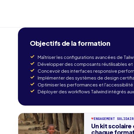
Objectifs de la formation
Maîtriser les configurations avancées de Tai
Développer des composants réutilisables et o
Concevoir des interfaces responsive perfor
Implémenter des systèmes de design certifia
Optimiser les performances et l'accessibilit
Déployer des workflows Tailwind intégrés aux
♥
ENGAGEMENT SOLIDAIR
Préno
Un kit scolaire
chaque format