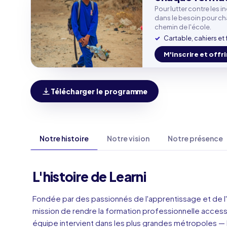
Email p
Pour lutter contre les i
dans le besoin pour c
chemin de l'école.
Cartable, cahiers et 
Téléph
🇫🇷
M'inscrire et offri
Télécharger le programme
Notre histoire
Notre vision
Notre présence
L'histoire de Learni
Fondée par des passionnés de l'apprentissage et de l'
mission de rendre la formation professionnelle access
équipe intervient dans les plus grandes métropoles — Pa