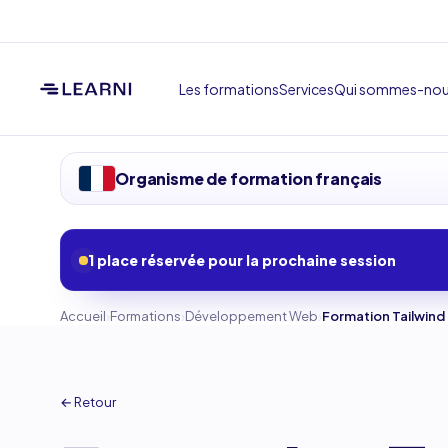
Les formations
Services
Qui sommes-no
Organisme de formation français
1 place réservée pour la prochaine session
›
›
›
Accueil
Formations
Développement Web
Formation Tailwind
← Retour