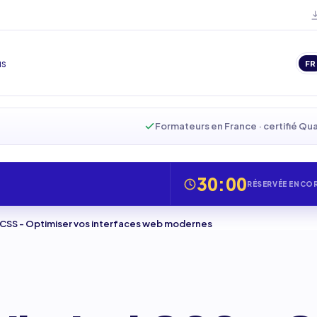
us
FR
Formateurs en France · certifié Qua
30:00
RÉSERVÉE ENCO
 CSS - Optimiser vos interfaces web modernes