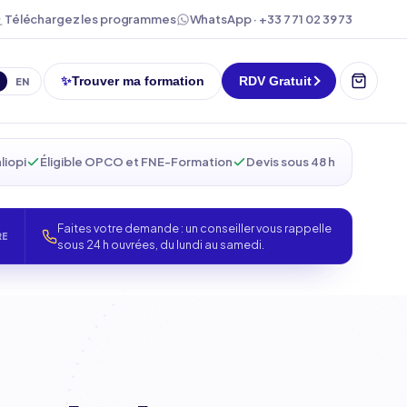
WhatsApp · +33 7 71 02 39 73
Téléchargez les programmes
✨
Trouver ma formation
RDV Gratuit
EN
liopi
Éligible OPCO et FNE-Formation
Devis sous 48 h
Faites votre demande : un conseiller vous rappelle
RE
sous 24 h ouvrées, du lundi au samedi.