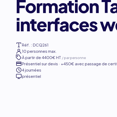
Formation Ta
interfaces 
Réf. : DCQ261
10 personnes max.
À partir de
4400€ HT
/ par personne
Présentiel sur devis · +450€ avec passage de certi
4 journées
présentiel