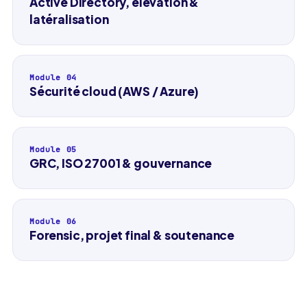
Active Directory, élévation &
latéralisation
Module
0
4
Sécurité cloud (AWS / Azure)
Module
0
5
GRC, ISO 27001 & gouvernance
Module
0
6
Forensic, projet final & soutenance