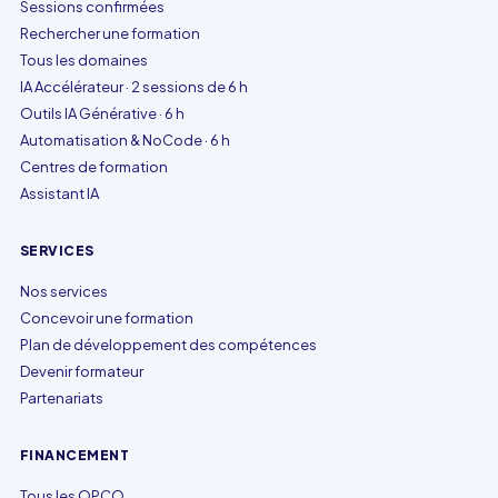
Sessions confirmées
Rechercher une formation
Tous les domaines
IA Accélérateur · 2 sessions de 6 h
Outils IA Générative · 6 h
Automatisation & NoCode · 6 h
Centres de formation
Assistant IA
SERVICES
Nos services
Concevoir une formation
Plan de développement des compétences
Devenir formateur
Partenariats
FINANCEMENT
Tous les OPCO