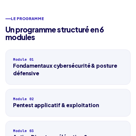
LE PROGRAMME
Un programme structuré en 6
modules
Module
0
1
Fondamentaux cybersécurité & posture
défensive
Module
0
2
Pentest applicatif & exploitation
Module
0
3