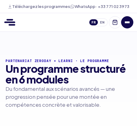
WhatsApp · +33 7 71 02 39 73
Téléchargez les programmes
FR
EN
PARTENARIAT ZERODAY × LEARNI
·
LE PROGRAMME
Un programme structuré
en 6 modules
Du fondamental aux scénarios avancés — une
progression pensée pour une montée en
compétences concrète et valorisable.