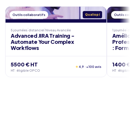
Outils collaboratifs
Qualiopi
Outils co
5 journées
distanciel
Niveau
Avancée
1 journée
d
Advanced JIRA Training -
Amélio
Automate Your Complex
Profes
Workflows
: Form
5500 € HT
1400 €
★
4,9 · +100 avis
HT · éligible OPCO
HT · éligi