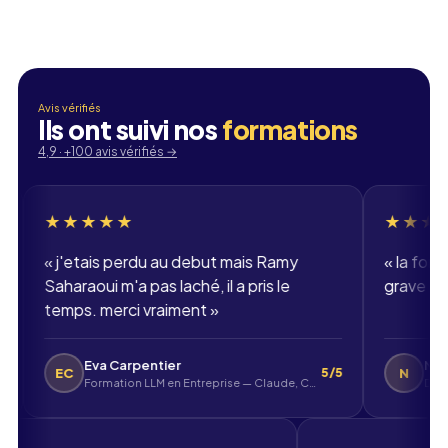
Email professionnel
Téléphone
Avis vérifiés
Ils ont suivi nos
formations
🇫🇷
+33
▾
4,9 · +100 avis vérifiés
→
★★★★
★★★★★
etais perdu au debut mais Ramy
«
la formation dev 
aoui m'a pas laché, il a pris le
grave bien. merci A
s. merci vraiment
»
Eva Carpentier
Nolan
N
5/5
Formation LLM en Entreprise — Claude, ChatGPT, Mistral
DWWM - Développ