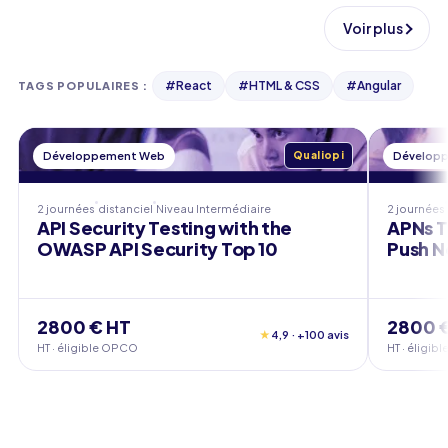
Voir plus
#
React
#
HTML & CSS
#
Angular
TAGS POPULAIRES
:
Développement Web
Qualiopi
Dévelop
2 journées
distanciel
Niveau
Intermédiaire
2 journées
API Security Testing with the
APNs T
OWASP API Security Top 10
Push N
2800 € HT
2800 
★
4,9 · +100 avis
HT · éligible OPCO
HT · éligi