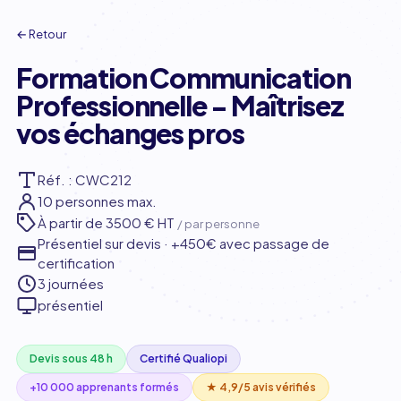
← Retour
Formation Communication
Professionnelle - Maîtrisez
vos échanges pros
Réf. : CWC212
10 personnes max.
À partir de
3500 € HT
/ par personne
Présentiel sur devis · +450€ avec passage de
certification
3 journées
présentiel
Devis sous 48 h
Certifié Qualiopi
+10 000 apprenants formés
★ 4,9/5 avis vérifiés