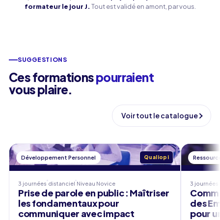
formateur le jour J.
Tout est validé en amont, par vous.
SUGGESTIONS
Ces formations
pourraient
vous plaire.
Voir tout le catalogue
Développement Personnel
Qualiopi
Ressourc
3 journées
distanciel
Niveau
Novice
3 journées
Prise de parole en public : Maîtriser
Comme
les fondamentaux pour
des Em
communiquer avec impact
pour u