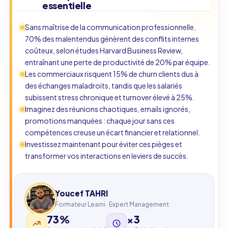
essentielle
Sans maîtrise de la communication professionnelle,
70% des malentendus génèrent des conflits internes
coûteux, selon études Harvard Business Review,
entraînant une perte de productivité de 20% par équipe.
Les commerciaux risquent 15% de churn clients dus à
des échanges maladroits, tandis que les salariés
subissent stress chronique et turnover élevé à 25%.
Imaginez des réunions chaotiques, emails ignorés,
promotions manquées : chaque jour sans ces
compétences creuse un écart financier et relationnel.
Investissez maintenant pour éviter ces pièges et
transformer vos interactions en leviers de succès.
Youcef TAHRI
Formateur Learni · Expert Management
73%
×3