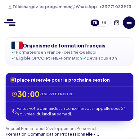
WhatsApp · +33 7 71 02 39 73
Téléchargez les programmes
FR
EN
Organisme de formation français
Formateurs en France · certifié Qualiopi
Éligible OPCO et FNE-Formation
Devis sous 48 h
1 place réservée pour la prochaine session
30:00
RÉSERVÉE ENCORE
Faites votre demande : un conseiller vous rappelle sous 24
h ouvrées, du lundi au samedi.
›
›
›
Accueil
Formations
Développement Personnel
Formation Communication Professionnelle - Maîtrisez vos échanges pros