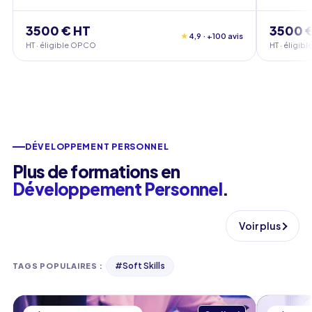
3500 € HT
3500 
★
4,9 · +100 avis
HT · éligible OPCO
HT · éligi
DÉVELOPPEMENT PERSONNEL
Plus de formations en
Développement Personnel
.
Voir plus
#
Soft Skills
TAGS POPULAIRES
: