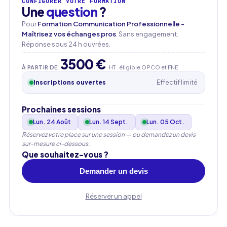
CONFIGURER VOTRE FORMATION
Une
question
?
Pour
Formation Communication Professionnelle -
Maîtrisez vos échanges pros
. Sans engagement.
Réponse sous 24 h ouvrées.
3500 €
À PARTIR DE
HT · éligible OPCO et FNE
Inscriptions ouvertes
Effectif limité
Prochaines sessions
Lun. 24 Août
Lun. 14 Sept.
Lun. 05 Oct.
Réservez votre place sur une session — ou demandez un devis
sur-mesure ci-dessous.
Que souhaitez-vous ?
Demander un devis
Prénom
Réserver un appel
Nom