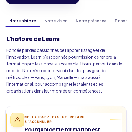
Notre histoire
Notre vision
Notre présence
Finance
L'histoire de Learni
Fondée par des passionnés de l'apprentissage et de
l'innovation, Learni s'est donnée pour mission de rendre la
formation professionnelle accessible à tous, partout dans le
monde. Notre équipe intervient dans les plus grandes
métropoles — Paris, Lyon, Marseille — mais aussi à
l'international, pour accompagner les talents et les
organisations dans leur montée en compétences.
NE LAISSEZ PAS CE RETARD
S'ACCUMULER
Pourquoi cette formation est