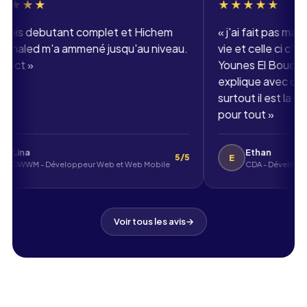
★★★★★
★★★
«
j'etais debutant complet et Hichem
«
j'ai fa
Benkhaled m'a ammené jusqu'au niveau.
vie et ce
respect
»
Younes El 
explique
surtout i
pour tou
Lina
Eth
L
E
5
5/5
DWWM - Développeur Web et Web Mobile
Voir tous les avis
→