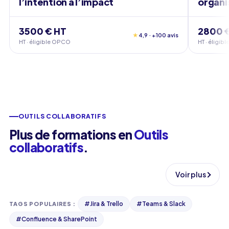
l’intention à l’impact
organi
3500 € HT
2800 
★
4,9 · +100 avis
HT · éligible OPCO
HT · éligi
OUTILS COLLABORATIFS
Plus de formations en
Outils
collaboratifs
.
Voir plus
#
Jira & Trello
#
Teams & Slack
TAGS POPULAIRES
:
#
Confluence & SharePoint