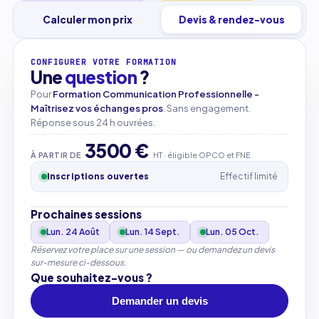
Calculer mon prix
Devis & rendez-vous
CONFIGURER VOTRE FORMATION
Une
question
?
Pour
Formation Communication Professionnelle -
Maîtrisez vos échanges pros
. Sans engagement.
Réponse sous 24 h ouvrées.
3500 €
À PARTIR DE
HT · éligible OPCO et FNE
Inscriptions ouvertes
Effectif limité
Prochaines sessions
Lun. 24 Août
Lun. 14 Sept.
Lun. 05 Oct.
Réservez votre place sur une session — ou demandez un devis
sur-mesure ci-dessous.
Que souhaitez-vous ?
Demander un devis