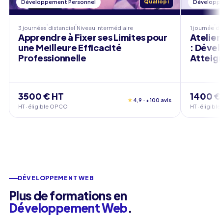
Développement Personnel
Qualiopi
Développ
3 journées
distanciel
Niveau
Intermédiaire
1 journée
d
Apprendre à Fixer ses Limites pour
Atelie
une Meilleure Efficacité
: Déve
Professionnelle
Atteig
3500 € HT
1400 €
★
4,9 · +100 avis
HT · éligible OPCO
HT · éligi
DÉVELOPPEMENT WEB
Plus de formations en
Développement Web
.