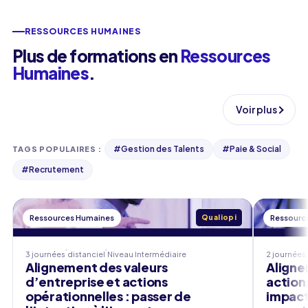
RESSOURCES HUMAINES
Plus de formations en
Ressources
Humaines
.
Voir plus
#
Gestion des Talents
#
Paie & Social
TAGS POPULAIRES
:
#
Recrutement
Ressources Humaines
Qualiopi
Ressourc
3 journées
distanciel
Niveau
Intermédiaire
2 journées
Alignement des valeurs
Aligne
d’entreprise et actions
action
opérationnelles : passer de
impact