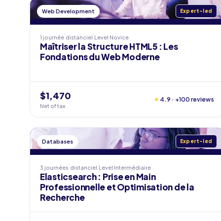
Web Development
Expert-led
1 journée
distanciel
Level
Novice
Maîtriser la Structure HTML5 : Les
Fondations du Web Moderne
$1,470
★
4.9 · +100 reviews
Net of tax
Databases
Expert-led
3 journées
distanciel
Level
Intermédiaire
Elasticsearch : Prise en Main
Professionnelle et Optimisation de la
Recherche