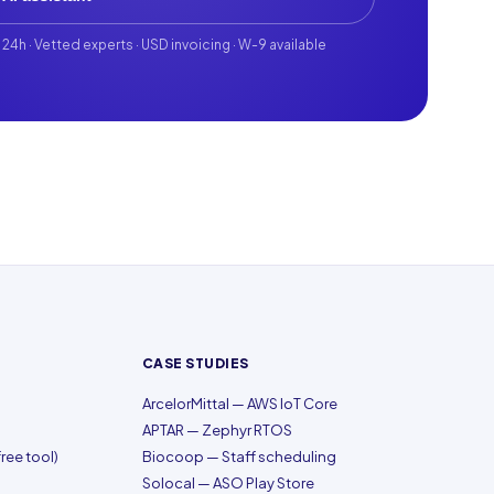
 24h · Vetted experts · USD invoicing · W-9 available
CASE STUDIES
ArcelorMittal — AWS IoT Core
APTAR — Zephyr RTOS
ree tool)
Biocoop — Staff scheduling
Solocal — ASO Play Store