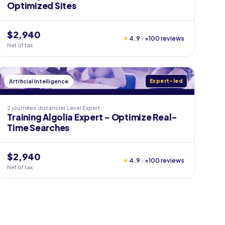
Optimized Sites
$2,940
★
4.9 · +100 reviews
Net of tax
Artificial Intelligence
Expert-led
2 journées
distanciel
Level
Expert
Training Algolia Expert - Optimize Real-
Time Searches
$2,940
★
4.9 · +100 reviews
Net of tax