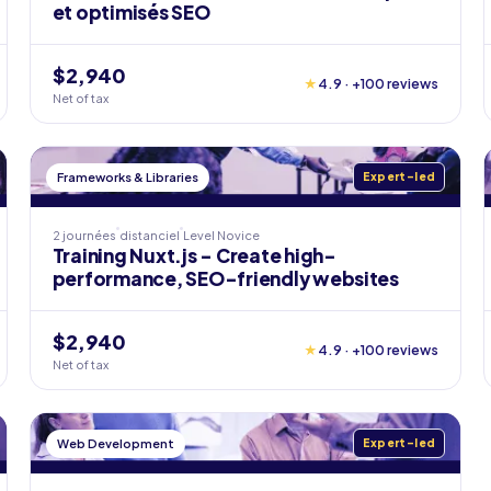
et optimisés SEO
$2,940
★
4.9 · +100 reviews
Net of tax
Frameworks & Libraries
Expert-led
2 journées
distanciel
Level
Novice
Training Nuxt.js - Create high-
performance, SEO-friendly websites
$2,940
★
4.9 · +100 reviews
Net of tax
Web Development
Expert-led