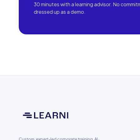
30 minutes with a learning advisor. No commit
dressed up as a demo.
Custom, expert-led corporate training. AI ·