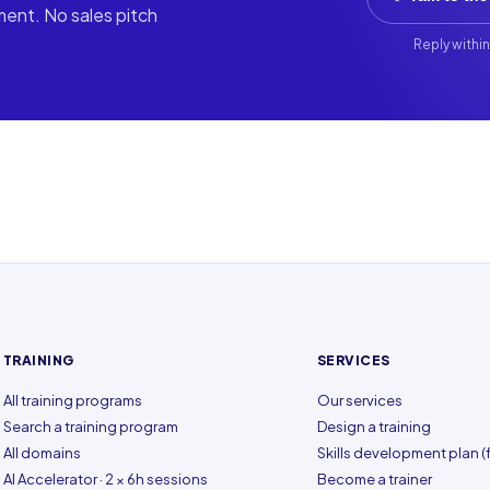
ment. No sales pitch
Reply within
TRAINING
SERVICES
All training programs
Our services
Search a training program
Design a training
All domains
Skills development plan (f
AI Accelerator · 2 × 6h sessions
Become a trainer