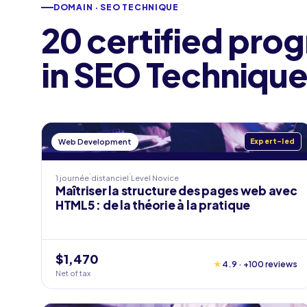
DOMAIN · SEO TECHNIQUE
20 certified pro
in SEO Technique
Web Development
Expert-led
1 journée
distanciel
Level
Novice
Maîtriser la structure des pages web avec
HTML5 : de la théorie à la pratique
$1,470
★
4.9 · +100 reviews
Net of tax