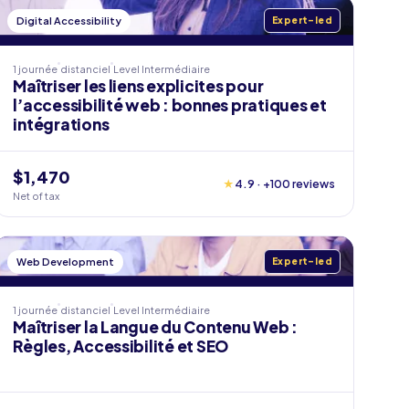
Digital Accessibility
Expert-led
1 journée
distanciel
Level
Intermédiaire
Maîtriser les liens explicites pour
l’accessibilité web : bonnes pratiques et
intégrations
$1,470
★
4.9 · +100 reviews
Net of tax
Web Development
Expert-led
1 journée
distanciel
Level
Intermédiaire
Maîtriser la Langue du Contenu Web :
Règles, Accessibilité et SEO