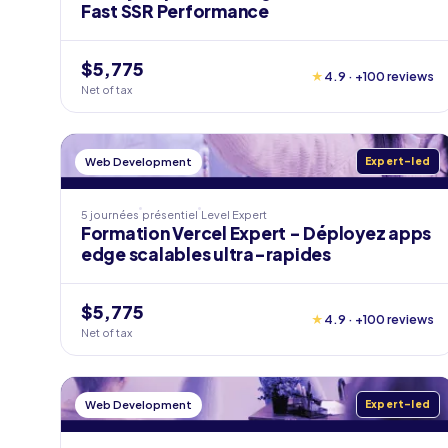
Fast SSR Performance
$5,775
★
4.9 · +100 reviews
Net of tax
Web Development
Expert-led
5 journées
présentiel
Level
Expert
Formation Vercel Expert - Déployez apps
edge scalables ultra-rapides
$5,775
★
4.9 · +100 reviews
Net of tax
Web Development
Expert-led