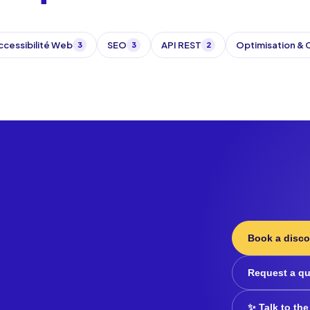
ccessibilité Web
SEO
API REST
Optimisation &
3
3
2
Book a disco
Request a q
✨ Talk to the