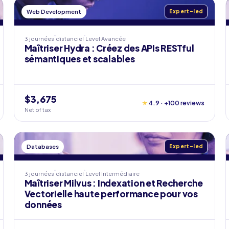
Web Development
Expert-led
3 journées
distanciel
Level
Avancée
Maîtriser Hydra : Créez des APIs RESTful
sémantiques et scalables
$3,675
★
4.9 · +100 reviews
Net of tax
Databases
Expert-led
3 journées
distanciel
Level
Intermédiaire
Maîtriser Milvus : Indexation et Recherche
Vectorielle haute performance pour vos
données