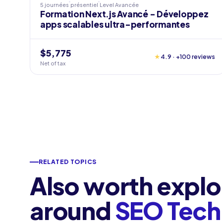
5 journées
présentiel
Level
Avancée
Formation Next.js Avancé - Développez
apps scalables ultra-performantes
$5,775
★
4.9 · +100 reviews
Net of tax
RELATED TOPICS
Also worth explo
around
SEO Tech