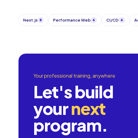
Next.js
Performance Web
CI/CD
A
8
4
4
Your professional training, anywhere
Let's build
your
next
program.