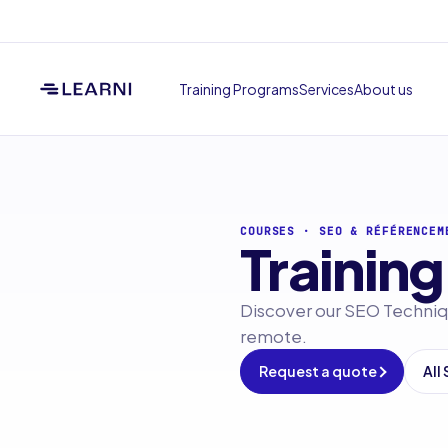
Training Programs
Services
About us
COURSES
·
SEO & RÉFÉRENCEM
Training
Discover our SEO Techniqu
remote.
Request a quote
All