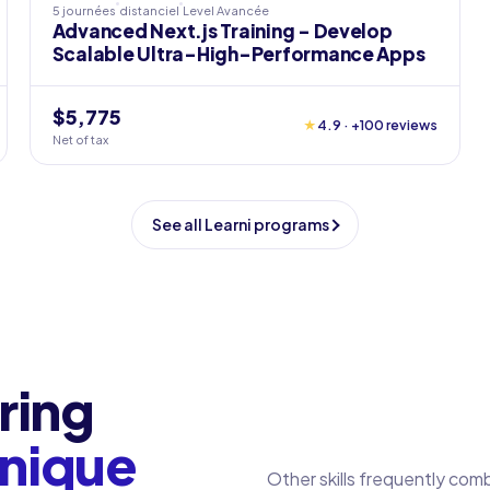
5 journées
distanciel
Level
Avancée
Advanced Next.js Training - Develop
Scalable Ultra-High-Performance Apps
$5,775
★
4.9 · +100 reviews
Net of tax
See all Learni programs
ring
nique
Other skills frequently com