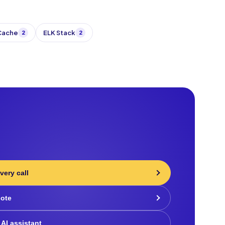
 Cache
ELK Stack
2
2
very call
uote
 AI assistant