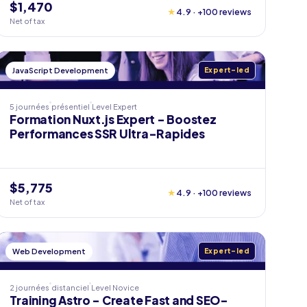
$1,470
★
4.9 · +100 reviews
Net of tax
JavaScript Development
Expert-led
5 journées
présentiel
Level
Expert
Formation Nuxt.js Expert - Boostez
Performances SSR Ultra-Rapides
$5,775
★
4.9 · +100 reviews
Net of tax
Web Development
Expert-led
2 journées
distanciel
Level
Novice
Training Astro - Create Fast and SEO-