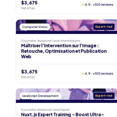
$3,675
★
4.9 · +100 reviews
Net of tax
Computer Vision
Expert-led
3 journées
distanciel
Level
Intermédiaire
Maîtriser l’Intervention sur l’Image :
Retouche, Optimisation et Publication
Web
$3,675
★
4.9 · +100 reviews
Net of tax
JavaScript Development
Expert-led
5 journées
distanciel
Level
Expert
Nuxt.js Expert Training - Boost Ultra-