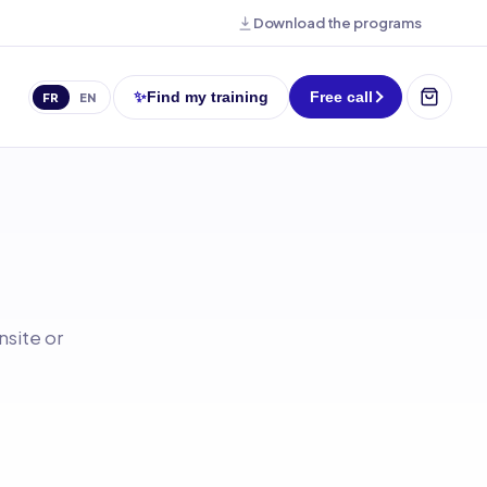
Download the programs
✨
Find my training
Free call
FR
EN
nsite or