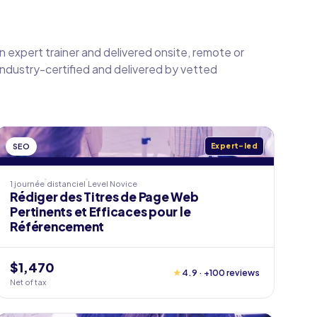
an expert trainer and delivered onsite, remote or
 industry-certified and delivered by vetted
SEO
Expert-led
1 journée
distanciel
Level
Novice
Rédiger des Titres de Page Web
Pertinents et Efficaces pour le
Référencement
$1,470
★
4.9 · +100 reviews
Net of tax