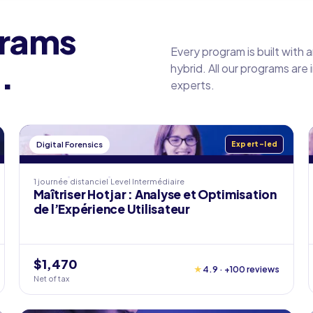
grams
Every program is built with 
.
hybrid. All our programs are
experts.
Digital Forensics
Expert-led
1 journée
distanciel
Level
Intermédiaire
Maîtriser Hotjar : Analyse et Optimisation
de l’Expérience Utilisateur
$1,470
★
4.9 · +100 reviews
Net of tax