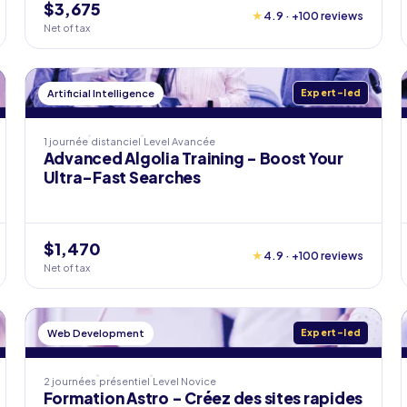
$3,675
★
4.9 · +100 reviews
Net of tax
Artificial Intelligence
Expert-led
1 journée
distanciel
Level
Avancée
Advanced Algolia Training - Boost Your
Ultra-Fast Searches
$1,470
★
4.9 · +100 reviews
Net of tax
Web Development
Expert-led
2 journées
présentiel
Level
Novice
Formation Astro - Créez des sites rapides