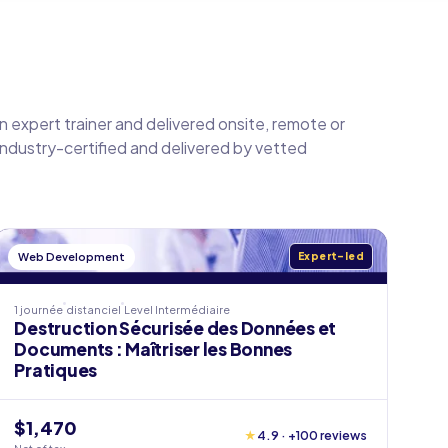
an expert trainer and delivered onsite, remote or
 industry-certified and delivered by vetted
Web Development
Expert-led
1 journée
distanciel
Level
Intermédiaire
Destruction Sécurisée des Données et
Documents : Maîtriser les Bonnes
Pratiques
$1,470
★
4.9 · +100 reviews