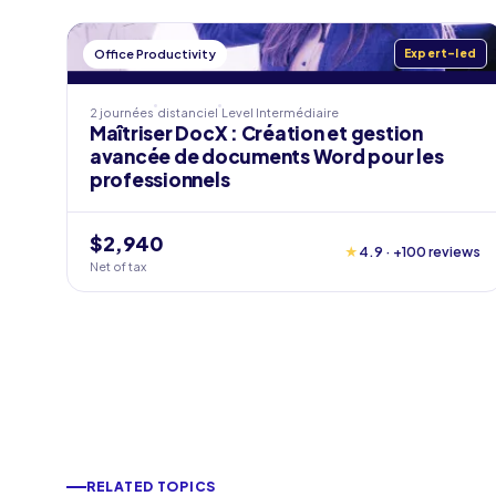
Office Productivity
Expert-led
2 journées
distanciel
Level
Intermédiaire
Maîtriser DocX : Création et gestion
avancée de documents Word pour les
professionnels
$2,940
★
4.9 · +100 reviews
Net of tax
RELATED TOPICS