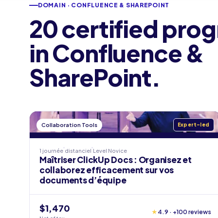
DOMAIN · CONFLUENCE & SHAREPOINT
20 certified pro
in Confluence &
SharePoint.
Collaboration Tools
Expert-led
1 journée
distanciel
Level
Novice
Maîtriser ClickUp Docs : Organisez et
collaborez efficacement sur vos
documents d’équipe
$1,470
★
4.9 · +100 reviews