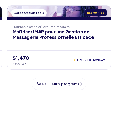
Collaboration Tools
Expert-led
1 journée
distanciel
Level
Intermédiaire
Maîtriser IMAP pour une Gestion de
Messagerie Professionnelle Efficace
$1,470
★
4.9 · +100 reviews
Net of tax
See all Learni programs