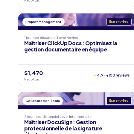
Net of tax
Project Management
Expert-led
1 journée
distanciel
Level
Novice
Maîtriser ClickUp Docs : Optimisez la
gestion documentaire en équipe
$1,470
★
4.9 · +100 reviews
Net of tax
Collaboration Tools
Expert-led
2 journées
distanciel
Level
Intermédiaire
Maîtriser DocuSign : Gestion
professionnelle de la signature