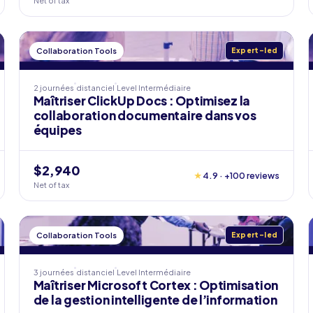
Net of tax
Collaboration Tools
Expert-led
2 journées
distanciel
Level
Intermédiaire
Maîtriser ClickUp Docs : Optimisez la
collaboration documentaire dans vos
équipes
$2,940
★
4.9 · +100 reviews
Net of tax
Collaboration Tools
Expert-led
3 journées
distanciel
Level
Intermédiaire
Maîtriser Microsoft Cortex : Optimisation
de la gestion intelligente de l’information