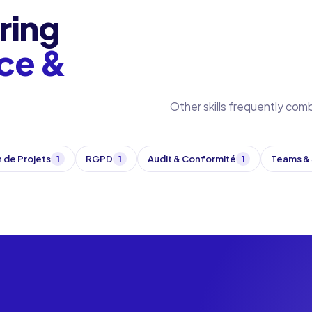
ring
ce &
Other skills frequently com
 de Projets
RGPD
Audit & Conformité
Teams & 
1
1
1