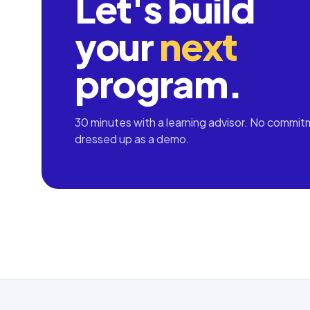
Let's build
your
next
program.
30 minutes with a learning advisor. No commit
dressed up as a demo.