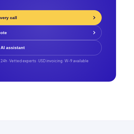
very call
uote
 AI assistant
 24h · Vetted experts · USD invoicing · W-9 available