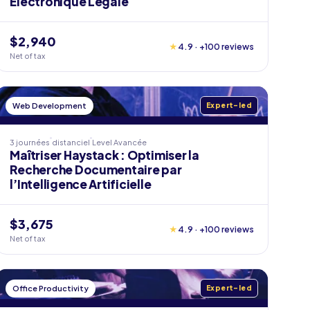
Électronique Légale
$2,940
★
4.9 · +100 reviews
Net of tax
Web Development
Expert-led
3 journées
distanciel
Level
Avancée
Maîtriser Haystack : Optimiser la
Recherche Documentaire par
l’Intelligence Artificielle
$3,675
★
4.9 · +100 reviews
Net of tax
Office Productivity
Expert-led