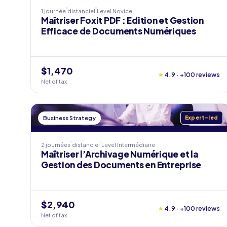
1 journée
distanciel
Level
Novice
Maîtriser Foxit PDF : Edition et Gestion
Efficace de Documents Numériques
$1,470
★
4.9 · +100 reviews
Net of tax
Business Strategy
Expert-led
2 journées
distanciel
Level
Intermédiaire
Maîtriser l’Archivage Numérique et la
Gestion des Documents en Entreprise
$2,940
★
4.9 · +100 reviews
Net of tax