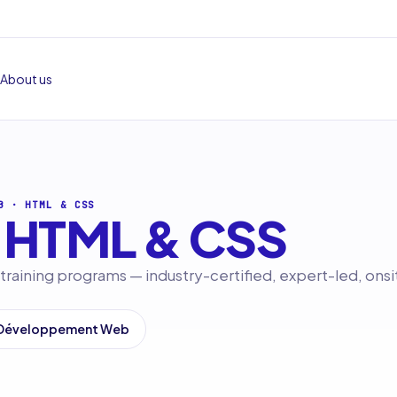
About us
B
·
HTML & CSS
HTML & CSS
raining programs — industry-certified, expert-led, onsi
 Développement Web