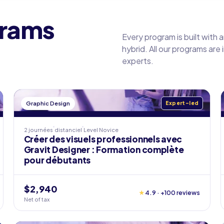
grams
Every program is built with 
hybrid. All our programs are
experts.
Graphic Design
Expert-led
2 journées
distanciel
Level
Novice
Créer des visuels professionnels avec
Gravit Designer : Formation complète
pour débutants
$2,940
★
4.9 · +100 reviews
Net of tax