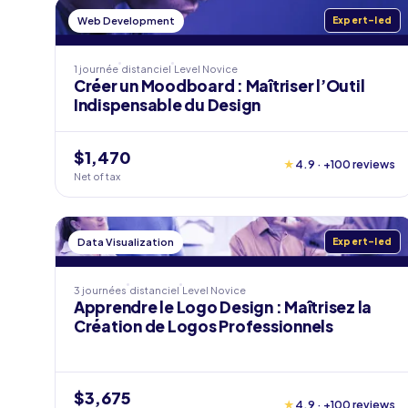
Web Development
Expert-led
1 journée
distanciel
Level
Novice
Créer un Moodboard : Maîtriser l’Outil
Indispensable du Design
$1,470
★
4.9 · +100 reviews
Net of tax
Data Visualization
Expert-led
3 journées
distanciel
Level
Novice
Apprendre le Logo Design : Maîtrisez la
Création de Logos Professionnels
$3,675
★
4.9 · +100 reviews