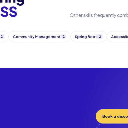
CSS
Other skills frequently com
Community Management
Spring Boot
Accessib
2
2
2
Book a disco