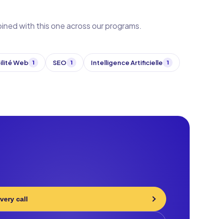
bined with this one across our programs.
ilité Web
SEO
Intelligence Artificielle
1
1
1
very call