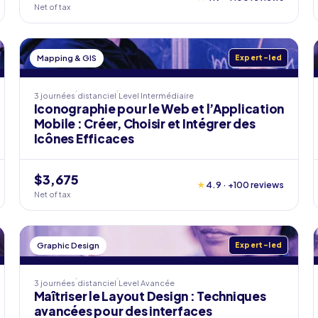
Net of tax
Mapping & GIS
Expert-led
3 journées
distanciel
Level
Intermédiaire
Iconographie pour le Web et l’Application
Mobile : Créer, Choisir et Intégrer des
Icônes Efficaces
$3,675
★
4.9 · +100 reviews
Net of tax
Graphic Design
Expert-led
3 journées
distanciel
Level
Avancée
Maîtriser le Layout Design : Techniques
avancées pour des interfaces