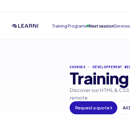
Training Programs
Next session
Services
COURSES
·
DÉVELOPPEMENT WE
Training
Discover our HTML & CSS t
remote.
Request a quote
All