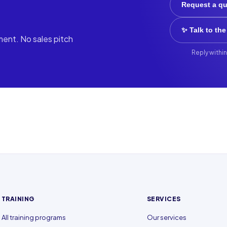
Request a q
✨ Talk to the
ment. No sales pitch
Reply within
TRAINING
SERVICES
All training programs
Our services