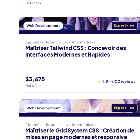
Net of tax
Web Development
Expert-led
3 journées
distanciel
Level
Intermédiaire
Maîtriser Tailwind CSS : Concevoir des
Interfaces Modernes et Rapides
$3,675
★
4.9 · +100 reviews
Net of tax
Web Development
Expert-led
2 journées
distanciel
Level
Intermédiaire
Maîtriser le Grid System CSS : Création de
mises en page modernes et responsive