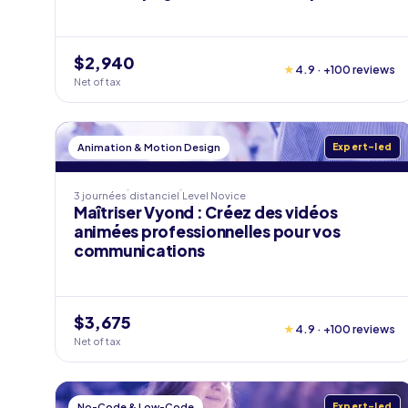
$2,940
★
4.9 · +100 reviews
Net of tax
Animation & Motion Design
Expert-led
3 journées
distanciel
Level
Novice
Maîtriser Vyond : Créez des vidéos
animées professionnelles pour vos
communications
$3,675
★
4.9 · +100 reviews
Net of tax
No-Code & Low-Code
Expert-led