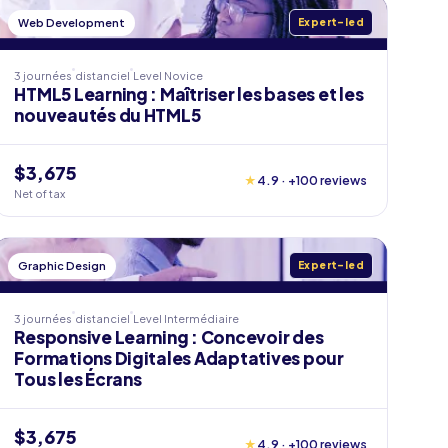
Web Development
Expert-led
3 journées
distanciel
Level
Novice
HTML5 Learning : Maîtriser les bases et les
nouveautés du HTML5
$3,675
★
4.9 · +100 reviews
Net of tax
Graphic Design
Expert-led
3 journées
distanciel
Level
Intermédiaire
Responsive Learning : Concevoir des
Formations Digitales Adaptatives pour
Tous les Écrans
$3,675
★
4.9 · +100 reviews