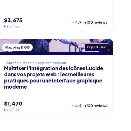
$3,675
★
4.9 · +100 reviews
Net of tax
Mapping & GIS
Expert-led
1 journée
distanciel
Level
Intermédiaire
Maîtriser l’intégration des icônes Lucide
dans vos projets web : les meilleures
pratiques pour une interface graphique
moderne
$1,470
★
4.9 · +100 reviews
Net of tax