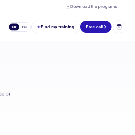
Download the programs
✨
Find my training
Free call
FR
EN
te or