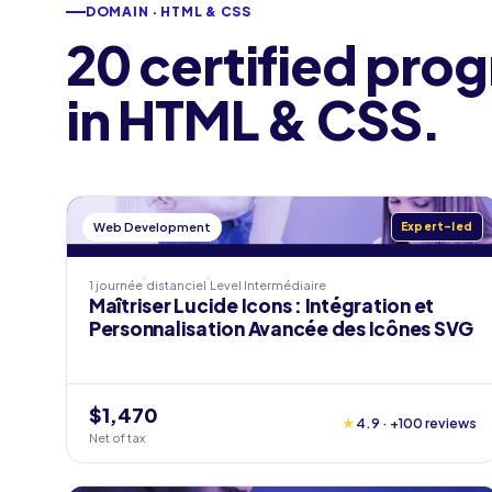
DOMAIN · HTML & CSS
20 certified pro
in HTML & CSS.
Web Development
Expert-led
1 journée
distanciel
Level
Intermédiaire
Maîtriser Lucide Icons : Intégration et
Personnalisation Avancée des Icônes SVG
$1,470
★
4.9 · +100 reviews
Net of tax