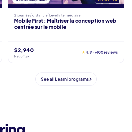
2 journées
distanciel
Level
Intermédiaire
Mobile First : Maîtriser la conception web
centrée sur le mobile
$2,940
★
4.9 · +100 reviews
Net of tax
See all Learni programs
ring