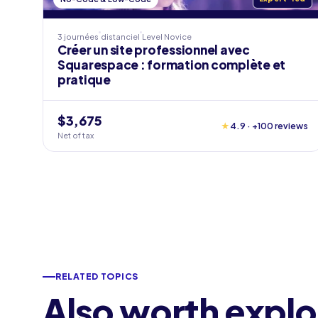
3 journées
distanciel
Level
Novice
Créer un site professionnel avec
Squarespace : formation complète et
pratique
$3,675
★
4.9 · +100 reviews
Net of tax
RELATED TOPICS
Also worth explo