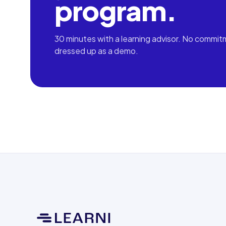
program.
30 minutes with a learning advisor. No commit
dressed up as a demo.