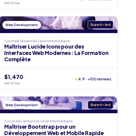
Net of tax
Web Development
Expert-led
1 journée
distanciel
Level
Intermédiaire
Maîtriser Lucide Icons pour des
Interfaces Web Modernes : La Formation
Complète
$1,470
★
4.9 · +100 reviews
Net of tax
Web Development
Expert-led
3 journées
distanciel
Level
Intermédiaire
Maîtriser Bootstrap pour un
Développement Web et Mobile Rapide