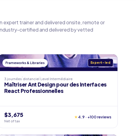
an expert trainer and delivered onsite, remote or
 industry-certified and delivered by vetted
Frameworks & Libraries
Expert-led
3 journées
distanciel
Level
Intermédiaire
Maîtriser Ant Design pour des Interfaces
React Professionnelles
$3,675
★
4.9 · +100 reviews
Net of tax