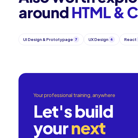
around
HTML & 
UI Design & Prototypage
UX Design
React
7
4
Your professional training, anywhere
Let's build
your
next