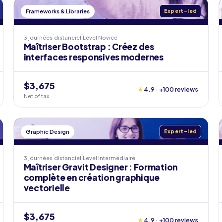
Frameworks & Libraries
Expert-led
3 journées
distanciel
Level
Novice
Maîtriser Bootstrap : Créez des
interfaces responsives modernes
$3,675
★
4.9 · +100 reviews
Net of tax
Graphic Design
Expert-led
3 journées
distanciel
Level
Intermédiaire
Maîtriser Gravit Designer : Formation
complète en création graphique
vectorielle
$3,675
★
4.9 · +100 reviews