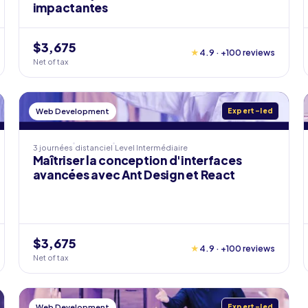
impactantes
$3,675
★
4.9 · +100 reviews
Net of tax
Web Development
Expert-led
3 journées
distanciel
Level
Intermédiaire
Maîtriser la conception d'interfaces
avancées avec Ant Design et React
$3,675
★
4.9 · +100 reviews
Net of tax
Web Development
Expert-led