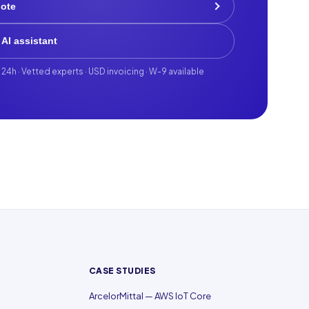
uote
 AI assistant
 24h · Vetted experts · USD invoicing · W-9 available
CASE STUDIES
ArcelorMittal — AWS IoT Core